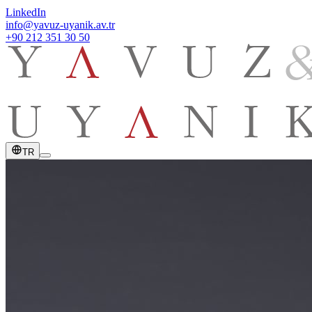
LinkedIn
info@yavuz-uyanik.av.tr
+90 212 351 30 50
TR