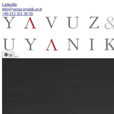
LinkedIn
info@yavuz-uyanik.av.tr
+90 212 351 30 50
TR