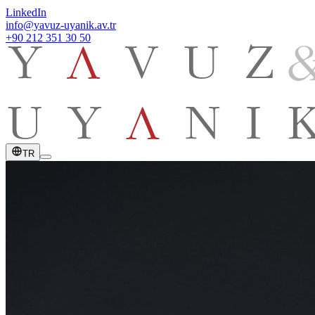
LinkedIn
info@yavuz-uyanik.av.tr
+90 212 351 30 50
TR