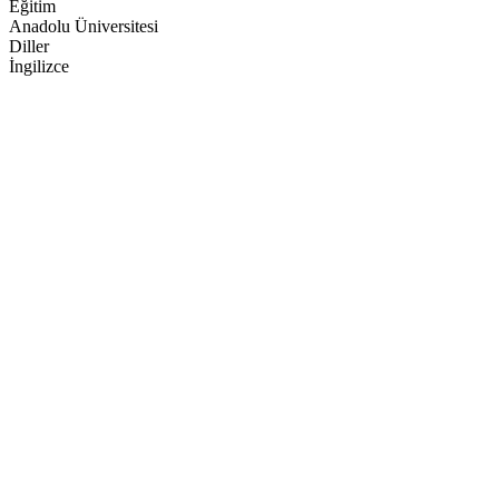
Eğitim
Anadolu Üniversitesi
Diller
İngilizce
Online Ödeme
Ana Sayfa
Hakkımızda
Faaliyet Alanları
Ekibimiz
Yayınlar
Kariyer
İletişim