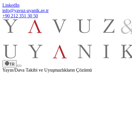
LinkedIn
info@yavuz-uyanik.av.tr
+90 212 351 30 50
TR
Yayın
/
Dava Takibi ve Uyuşmazlıkların Çözümü