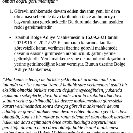
olması doğru görülmemiştir.”
Görevli mahkemede devam edilen davanın yeni bir dava
olmaması sebebi ile dava tarihinden önce arabulucuya
başvurulması gerekmektedir Bu durumda davanın usulden
reddi gerekmektedir.
İstanbul Bölge Adliye Mahkemesinin 16.09.2021 tarihli
2021/916 E. 2021/922 K. numaralı kararında taraflar
görevsizlik kararı verilmesi üzerine görevli mahkemede
davanın esasına girilmeden arabuluculuk şartını yerine
getirmişlerdir. Yerel mahkeme yine de arabuluculuk şartının
yerine getirilmediğine karar vermiştir. Bunun üzerine Bölge
Adliye Mahkemesi;
“Mahkemece tensip ile birlikte şekli olarak arabuluculuk son
tutanağı var ise sunmak üzere 2 haftalık süre verilmemesi usulü bir
eksiklik olmakla birlikte sonucu değiştirmeyeceğinden, yukarıda
açıklanan sebeplerle, dava tarihinde zorunlu arabuluculuk dava
şatının yerine getirilmediği, ilk derece mahkemesince görevsizlik
kararı verilmesinden sonra davaya görevli mahkemede devam
edildiği ve görevli mahkemede devam edilen davanın yeni bir dava
olmadığı, konusu bir miktar paranın ödenmesi olan alacak davaları
hakkında dava açılmadan önce arabuluculuğa başvurulması
gerektiği, davanın ticari dava olduğu halde ticaret mahkemesi
yerine önce Asliye Hukuk Mahkemesinde dava açılmış olmasının ve