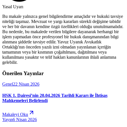
Yasal Uyarı
Bu makale yalnızca genel bilgilendirme amaçlıdır ve hukuki tavsiye
niteliği taşımaz. Mevzuat ve yargı kararları sürekli değişime tabidir
ve her bir davanın kendine özgü özellikleri olduğu unutulmamalıdır.
Bu nedenle, bu makalede verilen bilgilere dayanarak herhangi bir
işlem yapmadan önce profesyonel bir hukuk danışmanından bilgi
alınması şiddetle tavsiye edilir. Yavuz Uyanık Avukatlık
Ortaklığı'nın önceden yazılı izni olmadan yayınlanan içeriğin
tamamının veya bir kısmının çoğaltılması, dağıtılması veya
kullanılması yasaktır ve telif hakları kanunlarının ihlali anlamına
gelebilir.
Önerilen Yayınlar
Genel
22 Nisan 2026
HSK 1. Dairesi’nin 20.04.2026 Tarihli Kararı ile İhtisas
Mahkemeleri Belirlendi
Makaleyi Oku
Yayın
6 Nisan 2026