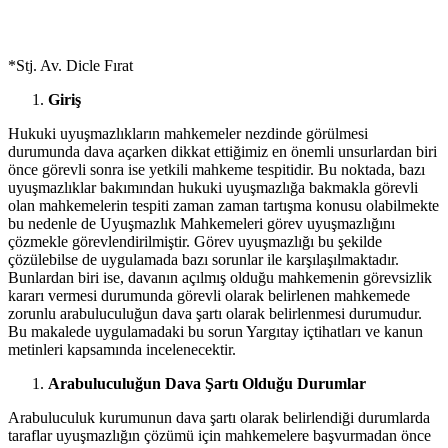
YAYIN TARİHİ
21 Kasım 2022
*Stj. Av. Dicle Fırat
Giriş
Hukuki uyuşmazlıkların mahkemeler nezdinde görülmesi
durumunda dava açarken dikkat ettiğimiz en önemli unsurlardan biri
önce görevli sonra ise yetkili mahkeme tespitidir. Bu noktada, bazı
uyuşmazlıklar bakımından hukuki uyuşmazlığa bakmakla görevli
olan mahkemelerin tespiti zaman zaman tartışma konusu olabilmekte
bu nedenle de Uyuşmazlık Mahkemeleri görev uyuşmazlığını
çözmekle görevlendirilmiştir. Görev uyuşmazlığı bu şekilde
çözülebilse de uygulamada bazı sorunlar ile karşılaşılmaktadır.
Bunlardan biri ise, davanın açılmış olduğu mahkemenin görevsizlik
kararı vermesi durumunda görevli olarak belirlenen mahkemede
zorunlu arabuluculuğun dava şartı olarak belirlenmesi durumudur.
Bu makalede uygulamadaki bu sorun Yargıtay içtihatları ve kanun
metinleri kapsamında incelenecektir.
Arabuluculuğun Dava Şartı Olduğu Durumlar
Arabuluculuk kurumunun dava şartı olarak belirlendiği durumlarda
taraflar uyuşmazlığın çözümü için mahkemelere başvurmadan önce