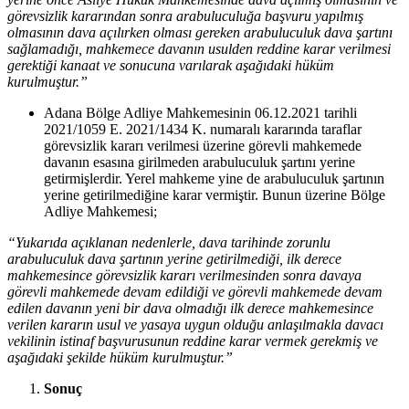
görevsizlik kararından sonra arabuluculuğa başvuru yapılmış
olmasının dava açılırken olması gereken arabuluculuk dava şartını
sağlamadığı, mahkemece davanın usulden reddine karar verilmesi
gerektiği kanaat ve sonucuna varılarak aşağıdaki hüküm
kurulmuştur.”
Adana Bölge Adliye Mahkemesinin 06.12.2021 tarihli
2021/1059 E. 2021/1434 K. numaralı kararında taraflar
görevsizlik kararı verilmesi üzerine görevli mahkemede
davanın esasına girilmeden arabuluculuk şartını yerine
getirmişlerdir. Yerel mahkeme yine de arabuluculuk şartının
yerine getirilmediğine karar vermiştir. Bunun üzerine Bölge
Adliye Mahkemesi;
“Yukarıda açıklanan nedenlerle, dava tarihinde zorunlu
arabuluculuk dava şartının yerine getirilmediği, ilk derece
mahkemesince görevsizlik kararı verilmesinden sonra davaya
görevli mahkemede devam edildiği ve görevli mahkemede devam
edilen davanın yeni bir dava olmadığı ilk derece mahkemesince
verilen kararın usul ve yasaya uygun olduğu anlaşılmakla davacı
vekilinin istinaf başvurusunun reddine karar vermek gerekmiş ve
aşağıdaki şekilde hüküm kurulmuştur.”
Sonuç