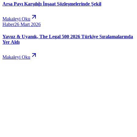
Arsa Payı Karşılığı İnşaat Sözleşmelerinde Şekil
Makaleyi Oku
Haber
26 Mart 2026
Yavuz & Uyanık, The Legal 500 2026 Türkiye Sıralamalarında
Yer Aldı
Makaleyi Oku
Online Ödeme
Ana Sayfa