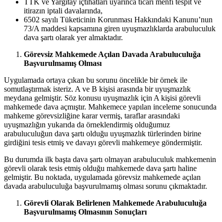
TTK ve Yargıtay içtihatları uyarınca ticari menfi tespit ve
itirazın iptali davalarında,
6502 sayılı Tüketicinin Korunması Hakkındaki Kanunu’nun
73/A maddesi kapsamına giren uyuşmazlıklarda arabuluculuk
dava şartı olarak yer almaktadır.
Görevsiz Mahkemede Açılan Davada Arabuluculuğa
Başvurulmamış Olması
Uygulamada ortaya çıkan bu sorunu öncelikle bir örnek ile
somutlaştırmak isteriz. A ve B kişisi arasında bir uyuşmazlık
meydana gelmiştir. Söz konusu uyuşmazlık için A kişisi görevli
mahkemede dava açmıştır. Mahkemece yapılan inceleme sonucunda
mahkeme görevsizliğine karar vermiş, taraflar arasındaki
uyuşmazlığın yukarıda da örneklendirmiş olduğumuz
arabuluculuğun dava şartı olduğu uyuşmazlık türlerinden birine
girdiğini tesis etmiş ve davayı görevli mahkemeye göndermiştir.
Bu durumda ilk başta dava şartı olmayan arabuluculuk mahkemenin
görevli olarak tesis etmiş olduğu mahkemede dava şartı haline
gelmiştir. Bu noktada, uygulamada görevsiz mahkemede açılan
davada arabuluculuğa başvurulmamış olması sorunu çıkmaktadır.
Görevli Olarak Belirlenen Mahkemede Arabuluculuğa
Başvurulmamış Olmasının Sonuçları