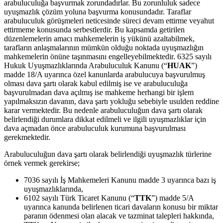
arabuluculuğa başvurmak zorundadırlar. Bu zorunluluk sadece
uyuşmazlık çözüm yoluna başvurma konusundadır. Taraflar
arabuluculuk görüşmeleri neticesinde süreci devam ettirme veyahut
ettirmeme konusunda serbestlerdir. Bu kapsamda getirilen
düzenlemelerin amacı mahkemelerin iş yükünü azaltabilmek,
tarafların anlaşmalarının mümkün olduğu noktada uyuşmazlığın
mahkemelerin önüne taşınmasını engelleyebilmektedir. 6325 sayılı
Hukuk Uyuşmazlıklarında Arabuluculuk Kanunu (“
HUAK
”)
madde 18/A uyarınca özel kanunlarda arabulucuya başvurulmuş
olması dava şartı olarak kabul edilmiş ise ve arabuluculuğa
başvurulmadan dava açılmış ise mahkeme herhangi bir işlem
yapılmaksızın davanın, dava şartı yokluğu sebebiyle usulden reddine
karar vermektedir. Bu nedenle arabuluculuğun dava şartı olarak
belirlendiği durumlara dikkat edilmeli ve ilgili uyuşmazlıklar için
dava açmadan önce arabuluculuk kurumuna başvurulması
gerekmektedir.
Arabuluculuğun dava şartı olarak belirlendiği uyuşmazlık türlerine
örnek vermek gerekirse;
7036 sayılı İş Mahkemeleri Kanunu madde 3 uyarınca bazı iş
uyuşmazlıklarında,
6102 sayılı Türk Ticaret Kanunu (“
TTK
”) madde 5/A
uyarınca kanunda belirlenen ticari davaların konusu bir miktar
paranın ödenmesi olan alacak ve tazminat talepleri hakkında,