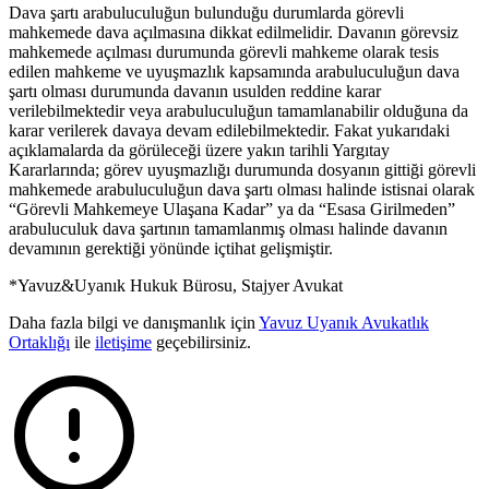
Dava şartı arabuluculuğun bulunduğu durumlarda görevli
mahkemede dava açılmasına dikkat edilmelidir. Davanın görevsiz
mahkemede açılması durumunda görevli mahkeme olarak tesis
edilen mahkeme ve uyuşmazlık kapsamında arabuluculuğun dava
şartı olması durumunda davanın usulden reddine karar
verilebilmektedir veya arabuluculuğun tamamlanabilir olduğuna da
karar verilerek davaya devam edilebilmektedir. Fakat yukarıdaki
açıklamalarda da görüleceği üzere yakın tarihli Yargıtay
Kararlarında; görev uyuşmazlığı durumunda dosyanın gittiği görevli
mahkemede arabuluculuğun dava şartı olması halinde istisnai olarak
“Görevli Mahkemeye Ulaşana Kadar” ya da “Esasa Girilmeden”
arabuluculuk dava şartının tamamlanmış olması halinde davanın
devamının gerektiği yönünde içtihat gelişmiştir.
*Yavuz&Uyanık Hukuk Bürosu, Stajyer Avukat
Daha fazla bilgi ve danışmanlık için
Yavuz Uyanık Avukatlık
Ortaklığı
ile
iletişime
geçebilirsiniz.