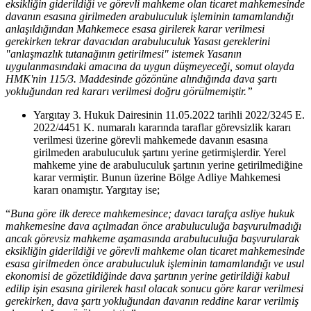
eksikliğin giderildiği ve görevli mahkeme olan ticaret mahkemesinde
davanın esasına girilmeden arabuluculuk işleminin tamamlandığı
anlaşıldığından Mahkemece esasa girilerek karar verilmesi
gerekirken tekrar davacıdan arabuluculuk Yasası gereklerini
"anlaşmazlık tutanağının getirilmesi" istemek Yasanın
uygulanmasındaki amacına da uygun düşmeyeceği, somut olayda
HMK'nin 115/3. Maddesinde gözönüne alındığında dava şartı
yokluğundan red kararı verilmesi doğru görülmemiştir.”
Yargıtay 3. Hukuk Dairesinin 11.05.2022 tarihli 2022/3245 E.
2022/4451 K. numaralı kararında taraflar görevsizlik kararı
verilmesi üzerine görevli mahkemede davanın esasına
girilmeden arabuluculuk şartını yerine getirmişlerdir. Yerel
mahkeme yine de arabuluculuk şartının yerine getirilmediğine
karar vermiştir. Bunun üzerine Bölge Adliye Mahkemesi
kararı onamıştır. Yargıtay ise;
“
Buna göre ilk derece mahkemesince; davacı tarafça asliye hukuk
mahkemesine dava açılmadan önce arabuluculuğa başvurulmadığı
ancak görevsiz mahkeme aşamasında arabuluculuğa başvurularak
eksikliğin giderildiği ve görevli mahkeme olan ticaret mahkemesinde
esasa girilmeden önce arabuluculuk işleminin tamamlandığı ve usul
ekonomisi de gözetildiğinde dava şartının yerine getirildiği kabul
edilip işin esasına girilerek hasıl olacak sonucu göre karar verilmesi
gerekirken, dava şartı yokluğundan davanın reddine karar verilmiş