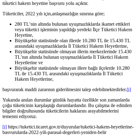
tüketici hakem heyetine başvuru yolu açıktır.
Tüketiciler, 2022 yılı için,anlaşmazlığın sınırına göre;
280 TL’nin altında bulunan uyuşmazlıklarda ikamet ettikleri
veya tüketici işleminin yapıldığı yerdeki İlçe Tüketici Hakem
Heyetine,
Büyükşehir statüsünde olan illerde 10.280 TL ile 15.430 TL
arasındaki uyuşmazlıklarda İl Tüketici Hakem Heyetlerine,
Büyükşehir statüsünde olmayan illerin merkezlerinde 15.430
TL’nın altında bulunan uyuşmazlıklarda İl Tüketici Hakem
Heyetlerine ve
Büyükşehir statüsünde olmayan illere bağlı ilçelerde 10.280
TL ile 15.430 TL arasındaki uyuşmazlıklarda İl Tüketici
Hakem Heyetlerine,
başvurarak maddi zararının giderilmesini talep edebilmektedirler.
[i]
Yukarıda anılan durumlar günlük hayatta özellikle son zamanlarda
çoğu tüketicinin karşılaştığı durumlardandır. Bu çalışma ile edinilen
bilgiler doğrultusunda tüketicilerin haklarını arayabilmelerini
temenni ediyoruz.
[i]
https://tuketici.ticaret.gov.tr/duyurular/tuketici-hakem-heyetlerine-
basvurularda-2022-yili-parasal-degerleri-yeniden-belir