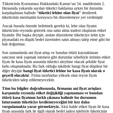
Tüketicinin Korunması Hakkındaki Kanun’un 54. maddesinin 2.
fıkrasında yukarıda sayılan tüketici haklarına aykırı bir durumla
karşılaşılması halinde “
tüketici lehine olan fiyat
” denilerek
tüketicinin menfaatini koruyucu bir düzenlemeye yer verilmiştir
Ancak burada önemle belirtmek gerekir ki, lehe olan fiyatın
tüketicinin reyonda görerek ona satın alma iradesi oluşturan etiket
fiyatıdır. Bir başka deyişle, anılan düzenleme tüketiciye ürün için
piyasadaki en düşük bedel üzerinden satın almayı talep etme gibi bir
hak doğurmaz.
Son zamanlarda ani fiyat artışı ve bundan ötürü kaynaklanan
satıcının stok yapmak istemesi gibi durumlar sebebiyle ürünün etiket
fiyatı ile kasa fiyatı arasında tüketici aleyhine olacak şekilde fiyat
farkı oluşmaktadır. Bu fark olduğu takdirde hangi fiyat düşükse bir
diğer deyişle
hangi fiyat tüketici lehine ise kasa fiyatı olarak o
geçerli olacaktır
. Firma tarafından yüksek olan reyon fiyatı
tüketiciden talep edilemeyecektir.
Tüm bu bilgiler doğrultusunda, firmanın ani fiyat artışları
karşısında reyonda etiket değişikliği yapmaması ve bundan
ötürü kasa fiyatının farklı çıkması halinde bu durumun
faturasının tüketiciye kesilemeyeceğini bir kez daha
vurgulamakta yarar görmekteyiz.
Aksi halde etiket fiyatı ile kasa
fiyatı arasında fark ile ilgili olarak bedel iadesi talebiyle tüketicinin