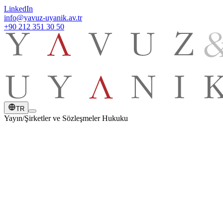
LinkedIn
info@yavuz-uyanik.av.tr
+90 212 351 30 50
TR
Yayın
/
Şirketler ve Sözleşmeler Hukuku
YAYIN TARİHİ
15 Mart 2022