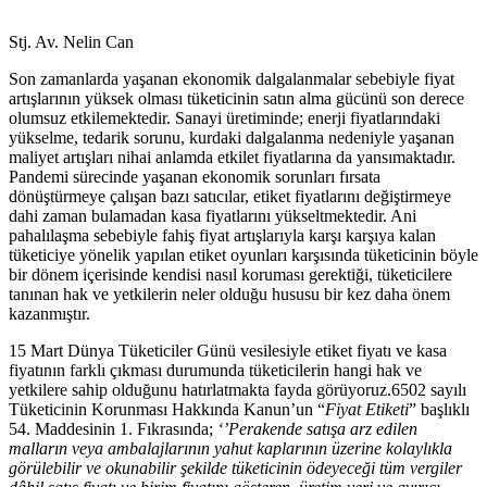
Stj. Av. Nelin Can
Son zamanlarda yaşanan ekonomik dalgalanmalar sebebiyle fiyat
artışlarının yüksek olması tüketicinin satın alma gücünü son derece
olumsuz etkilemektedir. Sanayi üretiminde; enerji fiyatlarındaki
yükselme, tedarik sorunu, kurdaki dalgalanma nedeniyle yaşanan
maliyet artışları nihai anlamda etkilet fiyatlarına da yansımaktadır.
Pandemi sürecinde yaşanan ekonomik sorunları fırsata
dönüştürmeye çalışan bazı satıcılar, etiket fiyatlarını değiştirmeye
dahi zaman bulamadan kasa fiyatlarını yükseltmektedir. Ani
pahalılaşma sebebiyle fahiş fiyat artışlarıyla karşı karşıya kalan
tüketiciye yönelik yapılan etiket oyunları karşısında tüketicinin böyle
bir dönem içerisinde kendisi nasıl koruması gerektiği, tüketicilere
tanınan hak ve yetkilerin neler olduğu hususu bir kez daha önem
kazanmıştır.
15 Mart Dünya Tüketiciler Günü vesilesiyle etiket fiyatı ve kasa
fiyatının farklı çıkması durumunda tüketicilerin hangi hak ve
yetkilere sahip olduğunu hatırlatmakta fayda görüyoruz.6502 sayılı
Tüketicinin Korunması Hakkında Kanun’un “
Fiyat Etiketi
” başlıklı
54. Maddesinin 1. Fıkrasında;
‘’Perakende satışa arz edilen
malların veya ambalajlarının yahut kaplarının üzerine kolaylıkla
görülebilir ve okunabilir şekilde tüketicinin ödeyeceği tüm vergiler