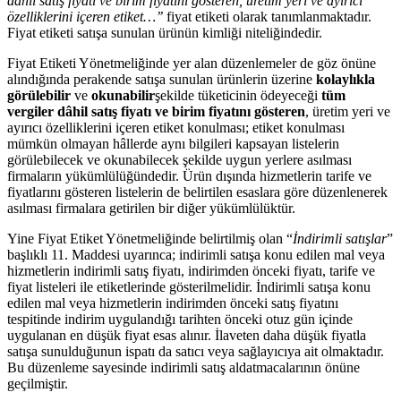
dâhil satış fiyatı ve birim fiyatını gösteren, üretim yeri ve ayırıcı
özelliklerini içeren etiket…’’
fiyat etiketi olarak tanımlanmaktadır.
Fiyat etiketi satışa sunulan ürünün kimliği niteliğindedir.
Fiyat Etiketi Yönetmeliğinde yer alan düzenlemeler de göz önüne
alındığında perakende satışa sunulan ürünlerin üzerine
kolaylıkla
görülebilir
ve
okunabilir
şekilde tüketicinin ödeyeceği
tüm
vergiler dâhil satış fiyatı ve birim fiyatını gösteren
, üretim yeri ve
ayırıcı özelliklerini içeren etiket konulması; etiket konulması
mümkün olmayan hâllerde aynı bilgileri kapsayan listelerin
görülebilecek ve okunabilecek şekilde uygun yerlere asılması
firmaların yükümlülüğündedir. Ürün dışında hizmetlerin tarife ve
fiyatlarını gösteren listelerin de belirtilen esaslara göre düzenlenerek
asılması firmalara getirilen bir diğer yükümlülüktür.
Yine Fiyat Etiket Yönetmeliğinde belirtilmiş olan “
İndirimli satışlar
”
başlıklı 11. Maddesi uyarınca; indirimli satışa konu edilen mal veya
hizmetlerin indirimli satış fiyatı, indirimden önceki fiyatı, tarife ve
fiyat listeleri ile etiketlerinde gösterilmelidir. İndirimli satışa konu
edilen mal veya hizmetlerin indirimden önceki satış fiyatını
tespitinde indirim uygulandığı tarihten önceki otuz gün içinde
uygulanan en düşük fiyat esas alınır. İlaveten daha düşük fiyatla
satışa sunulduğunun ispatı da satıcı veya sağlayıcıya ait olmaktadır.
Bu düzenleme sayesinde indirimli satış aldatmacalarının önüne
geçilmiştir.