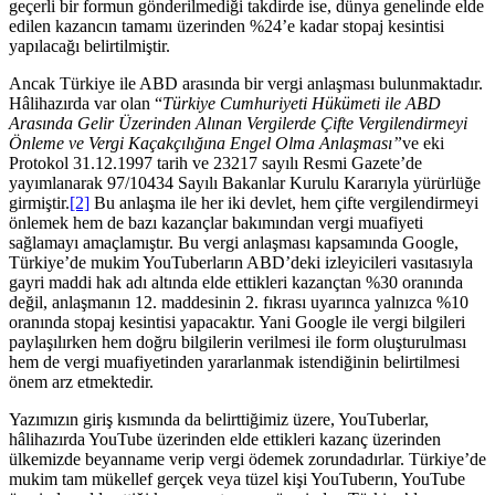
geçerli bir formun gönderilmediği takdirde ise, dünya genelinde elde
edilen kazancın tamamı üzerinden %24’e kadar stopaj kesintisi
yapılacağı belirtilmiştir.
Ancak Türkiye ile ABD arasında bir vergi anlaşması bulunmaktadır.
Hâlihazırda var olan “
Türkiye Cumhuriyeti Hükümeti ile ABD
Arasında Gelir Üzerinden Alınan Vergilerde Çifte Vergilendirmeyi
Önleme ve Vergi Kaçakçılığına Engel Olma Anlaşması”
ve eki
Protokol 31.12.1997 tarih ve 23217 sayılı Resmi Gazete’de
yayımlanarak 97/10434 Sayılı Bakanlar Kurulu Kararıyla yürürlüğe
girmiştir.
[2]
Bu anlaşma ile her iki devlet, hem çifte vergilendirmeyi
önlemek hem de bazı kazançlar bakımından vergi muafiyeti
sağlamayı amaçlamıştır. Bu vergi anlaşması kapsamında Google,
Türkiye’de mukim YouTuberların ABD’deki izleyicileri vasıtasıyla
gayri maddi hak adı altında elde ettikleri kazançtan %30 oranında
değil, anlaşmanın 12. maddesinin 2. fıkrası uyarınca yalnızca %10
oranında stopaj kesintisi yapacaktır. Yani Google ile vergi bilgileri
paylaşılırken hem doğru bilgilerin verilmesi ile form oluşturulması
hem de vergi muafiyetinden yararlanmak istendiğinin belirtilmesi
önem arz etmektedir.
Yazımızın giriş kısmında da belirttiğimiz üzere, YouTuberlar,
hâlihazırda YouTube üzerinden elde ettikleri kazanç üzerinden
ülkemizde beyanname verip vergi ödemek zorundadırlar. Türkiye’de
mukim tam mükellef gerçek veya tüzel kişi YouTuberın, YouTube