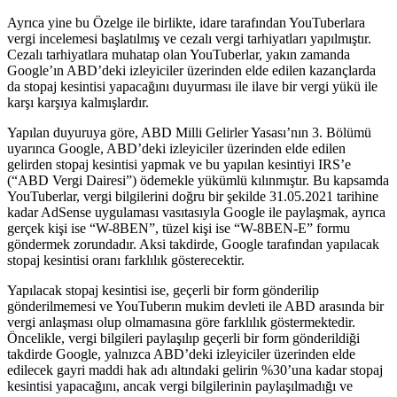
Ayrıca yine bu Özelge ile birlikte, idare tarafından YouTuberlara
vergi incelemesi başlatılmış ve cezalı vergi tarhiyatları yapılmıştır.
Cezalı tarhiyatlara muhatap olan YouTuberlar, yakın zamanda
Google’ın ABD’deki izleyiciler üzerinden elde edilen kazançlarda
da stopaj kesintisi yapacağını duyurması ile ilave bir vergi yükü ile
karşı karşıya kalmışlardır.
Yapılan duyuruya göre, ABD Milli Gelirler Yasası’nın 3. Bölümü
uyarınca Google, ABD’deki izleyiciler üzerinden elde edilen
gelirden stopaj kesintisi yapmak ve bu yapılan kesintiyi IRS’e
(“ABD Vergi Dairesi”) ödemekle yükümlü kılınmıştır. Bu kapsamda
YouTuberlar, vergi bilgilerini doğru bir şekilde 31.05.2021 tarihine
kadar AdSense uygulaması vasıtasıyla Google ile paylaşmak, ayrıca
gerçek kişi ise “W-8BEN”, tüzel kişi ise “W-8BEN-E” formu
göndermek zorundadır. Aksi takdirde, Google tarafından yapılacak
stopaj kesintisi oranı farklılık gösterecektir.
Yapılacak stopaj kesintisi ise, geçerli bir form gönderilip
gönderilmemesi ve YouTuberın mukim devleti ile ABD arasında bir
vergi anlaşması olup olmamasına göre farklılık göstermektedir.
Öncelikle, vergi bilgileri paylaşılıp geçerli bir form gönderildiği
takdirde Google, yalnızca ABD’deki izleyiciler üzerinden elde
edilecek gayri maddi hak adı altındaki gelirin %30’una kadar stopaj
kesintisi yapacağını, ancak vergi bilgilerinin paylaşılmadığı ve