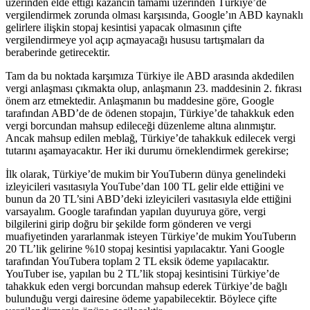
üzerinden elde ettiği kazancın tamamı üzerinden Türkiye’de
vergilendirmek zorunda olması karşısında, Google’ın ABD kaynaklı
gelirlere ilişkin stopaj kesintisi yapacak olmasının çifte
vergilendirmeye yol açıp açmayacağı hususu tartışmaları da
beraberinde getirecektir.
Tam da bu noktada karşımıza Türkiye ile ABD arasında akdedilen
vergi anlaşması çıkmakta olup, anlaşmanın 23. maddesinin 2. fıkrası
önem arz etmektedir. Anlaşmanın bu maddesine göre, Google
tarafından ABD’de de ödenen stopajın, Türkiye’de tahakkuk eden
vergi borcundan mahsup edileceği düzenleme altına alınmıştır.
Ancak mahsup edilen meblağ, Türkiye’de tahakkuk edilecek vergi
tutarını aşamayacaktır. Her iki durumu örneklendirmek gerekirse;
İlk olarak, Türkiye’de mukim bir YouTuberın dünya genelindeki
izleyicileri vasıtasıyla YouTube’dan 100 TL gelir elde ettiğini ve
bunun da 20 TL’sini ABD’deki izleyicileri vasıtasıyla elde ettiğini
varsayalım. Google tarafından yapılan duyuruya göre, vergi
bilgilerini girip doğru bir şekilde form gönderen ve vergi
muafiyetinden yararlanmak isteyen Türkiye’de mukim YouTuberın
20 TL’lik gelirine %10 stopaj kesintisi yapılacaktır. Yani Google
tarafından YouTubera toplam 2 TL eksik ödeme yapılacaktır.
YouTuber ise, yapılan bu 2 TL’lik stopaj kesintisini Türkiye’de
tahakkuk eden vergi borcundan mahsup ederek Türkiye’de bağlı
bulunduğu vergi dairesine ödeme yapabilecektir. Böylece çifte