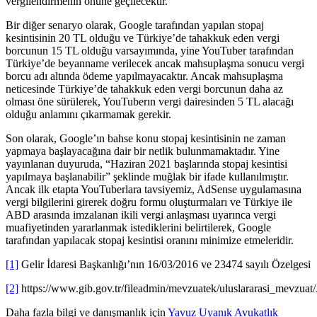
vergilendirmenin önüne geçilecektir.
Bir diğer senaryo olarak, Google tarafından yapılan stopaj
kesintisinin 20 TL olduğu ve Türkiye’de tahakkuk eden vergi
borcunun 15 TL olduğu varsayımında, yine YouTuber tarafından
Türkiye’de beyanname verilecek ancak mahsuplaşma sonucu vergi
borcu adı altında ödeme yapılmayacaktır. Ancak mahsuplaşma
neticesinde Türkiye’de tahakkuk eden vergi borcunun daha az
olması öne sürülerek, YouTuberın vergi dairesinden 5 TL alacağı
olduğu anlamını çıkarmamak gerekir.
Son olarak, Google’ın bahse konu stopaj kesintisinin ne zaman
yapmaya başlayacağına dair bir netlik bulunmamaktadır. Yine
yayınlanan duyuruda, “Haziran 2021 başlarında stopaj kesintisi
yapılmaya başlanabilir” şeklinde muğlak bir ifade kullanılmıştır.
Ancak ilk etapta YouTuberlara tavsiyemiz, AdSense uygulamasına
vergi bilgilerini girerek doğru formu oluşturmaları ve Türkiye ile
ABD arasında imzalanan ikili vergi anlaşması uyarınca vergi
muafiyetinden yararlanmak istediklerini belirtilerek, Google
tarafından yapılacak stopaj kesintisi oranını minimize etmeleridir.
[1]
Gelir İdaresi Başkanlığı’nın 16/03/2016 ve 23474 sayılı Özelgesi
[2]
https://www.gib.gov.tr/fileadmin/mevzuatek/uluslararasi_mevzua
Daha fazla bilgi ve danışmanlık için
Yavuz Uyanık Avukatlık