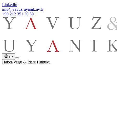
LinkedIn
info@yavuz-uyanik.av.tr
+90 212 351 30 50
TR
Haber
/
Vergi & İdare Hukuku