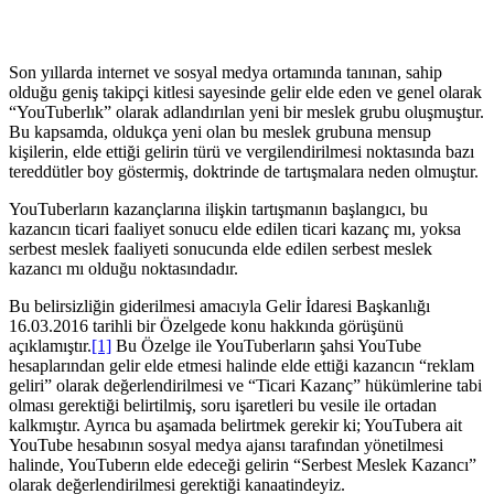
YAYIN TARİHİ
19 Ocak 2024
Son yıllarda internet ve sosyal medya ortamında tanınan, sahip
olduğu geniş takipçi kitlesi sayesinde gelir elde eden ve genel olarak
“YouTuberlık” olarak adlandırılan yeni bir meslek grubu oluşmuştur.
Bu kapsamda, oldukça yeni olan bu meslek grubuna mensup
kişilerin, elde ettiği gelirin türü ve vergilendirilmesi noktasında bazı
tereddütler boy göstermiş, doktrinde de tartışmalara neden olmuştur.
YouTuberların kazançlarına ilişkin tartışmanın başlangıcı, bu
kazancın ticari faaliyet sonucu elde edilen ticari kazanç mı, yoksa
serbest meslek faaliyeti sonucunda elde edilen serbest meslek
kazancı mı olduğu noktasındadır.
Bu belirsizliğin giderilmesi amacıyla Gelir İdaresi Başkanlığı
16.03.2016 tarihli bir Özelgede konu hakkında görüşünü
açıklamıştır.
[1]
Bu Özelge ile YouTuberların şahsi YouTube
hesaplarından gelir elde etmesi halinde elde ettiği kazancın “reklam
geliri” olarak değerlendirilmesi ve “Ticari Kazanç” hükümlerine tabi
olması gerektiği belirtilmiş, soru işaretleri bu vesile ile ortadan
kalkmıştır. Ayrıca bu aşamada belirtmek gerekir ki; YouTubera ait
YouTube hesabının sosyal medya ajansı tarafından yönetilmesi
halinde, YouTuberın elde edeceği gelirin “Serbest Meslek Kazancı”
olarak değerlendirilmesi gerektiği kanaatindeyiz.