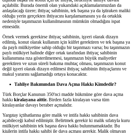
açılabilir. Burada önemli olan yukarıdaki açıklamalarımızdan da
anlaşılacağı üzere; ihtiyaç sahibinin, tek başına ya da iştiraken maliki
olduğu yerin gerçekten ihtiyacını karşılamamasını ya da ortaklık
nedeniyle taşınmazın kullanılmasının mümkün olmadığını ispat
etmesidir.
Örnek vermek gerekirse ihtiyaç sahibinin, işyeri olarak dizayn
edilmiş, konut olarak kullanım için külfet gerektiren ve tek başına ya
da paylı mülkiyetine sahip olduğu bir taşınmazı varsa; bu taşınmazın
paylı mülkiyet halinde diğer ortak tarafından ihtiyaç sahibinin
kullanımına rıza gösterilmemesi, taşınmazın büyük maliyetler
gerektiren ve uzun süreli bakıma muhtaç olması, taşınmazın konut
değil işyeri olarak dizayn edilmesi ihtiyaç sahibinin ihtiyaçlarını ve
makul yararını sağlamadığı ortaya konacaktır.
Tahliye Bakımından Dava Açma Hakkı Kimdedir?
Türk Borçlar Kanunun 350'nci madde hükmüne göre dava açma
hakkı
kiralayana aittir.
Birden fazla kiralayan varsa tüm
kiralayanlar davayı beraber açmalıdır.
Yargıtay içtihatlarına göre malik ve intifa hakkı sahibinin dava
açabileceği kabul edilmiştir. Belirtmek gerekir ki malik sıfatıyla kuru
mülkiyet sahibinin tek başına dava hakkı bulunmamaktadır. Bu
kişilerin intifa hakkı sahibi ile dava açması gerekir. Malik olmayan