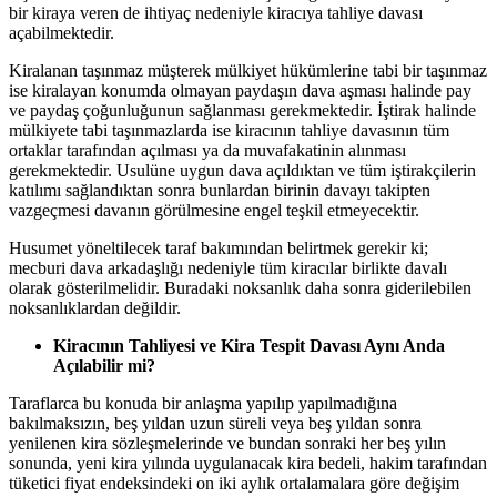
bir kiraya veren de ihtiyaç nedeniyle kiracıya tahliye davası
açabilmektedir.
Kiralanan taşınmaz müşterek mülkiyet hükümlerine tabi bir taşınmaz
ise kiralayan konumda olmayan paydaşın dava aşması halinde pay
ve paydaş çoğunluğunun sağlanması gerekmektedir. İştirak halinde
mülkiyete tabi taşınmazlarda ise kiracının tahliye davasının tüm
ortaklar tarafından açılması ya da muvafakatinin alınması
gerekmektedir. Usulüne uygun dava açıldıktan ve tüm iştirakçilerin
katılımı sağlandıktan sonra bunlardan birinin davayı takipten
vazgeçmesi davanın görülmesine engel teşkil etmeyecektir.
Husumet yöneltilecek taraf bakımından belirtmek gerekir ki;
mecburi dava arkadaşlığı nedeniyle tüm kiracılar birlikte davalı
olarak gösterilmelidir. Buradaki noksanlık daha sonra giderilebilen
noksanlıklardan değildir.
Kiracının Tahliyesi ve Kira Tespit Davası Aynı Anda
Açılabilir mi?
Taraflarca bu konuda bir anlaşma yapılıp yapılmadığına
bakılmaksızın, beş yıldan uzun süreli veya beş yıldan sonra
yenilenen kira sözleşmelerinde ve bundan sonraki her beş yılın
sonunda, yeni kira yılında uygulanacak kira bedeli, hakim tarafından
tüketici fiyat endeksindeki on iki aylık ortalamalara göre değişim