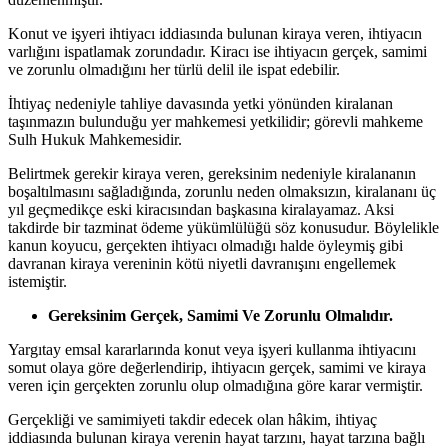
Konut ve işyeri ihtiyacı iddiasında bulunan kiraya veren, ihtiyacın
varlığını ispatlamak zorundadır. Kiracı ise ihtiyacın gerçek, samimi
ve zorunlu olmadığını her türlü delil ile ispat edebilir.
İhtiyaç nedeniyle tahliye davasında yetki yönünden kiralanan
taşınmazın bulunduğu yer mahkemesi yetkilidir; görevli mahkeme
Sulh Hukuk Mahkemesidir.
Belirtmek gerekir kiraya veren, gereksinim nedeniyle kiralananın
boşaltılmasını sağladığında, zorunlu neden olmaksızın, kiralananı üç
yıl geçmedikçe eski kiracısından başkasına kiralayamaz. Aksi
takdirde bir tazminat ödeme yükümlülüğü söz konusudur. Böylelikle
kanun koyucu, gerçekten ihtiyacı olmadığı halde öyleymiş gibi
davranan kiraya vereninin kötü niyetli davranışını engellemek
istemiştir.
Gereksinim Gerçek, Samimi Ve Zorunlu Olmalıdır.
Yargıtay emsal kararlarında konut veya işyeri kullanma ihtiyacını
somut olaya göre değerlendirip, ihtiyacın gerçek, samimi ve kiraya
veren için gerçekten zorunlu olup olmadığına göre karar vermiştir.
Gerçekliği ve samimiyeti takdir edecek olan hâkim, ihtiyaç
iddiasında bulunan kiraya verenin hayat tarzını, hayat tarzına bağlı