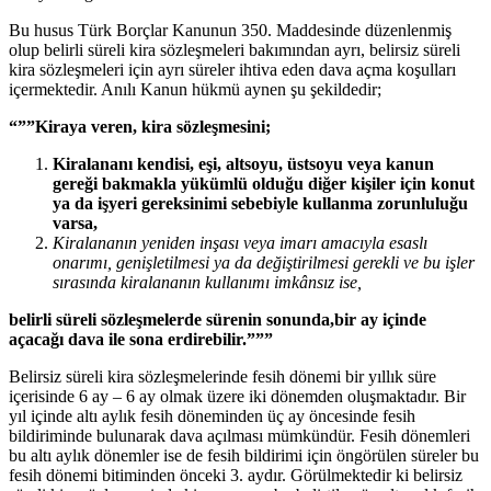
Bu husus Türk Borçlar Kanunun 350. Maddesinde düzenlenmiş
olup belirli süreli kira sözleşmeleri bakımından ayrı, belirsiz süreli
kira sözleşmeleri için ayrı süreler ihtiva eden dava açma koşulları
içermektedir. Anılı Kanun hükmü aynen şu şekildedir;
“””Kiraya veren, kira sözleşmesini;
Kiralananı kendisi, eşi, altsoyu, üstsoyu veya kanun
gereği bakmakla yükümlü olduğu diğer kişiler için konut
ya da işyeri gereksinimi sebebiyle kullanma zorunluluğu
varsa,
Kiralananın yeniden inşası veya imarı amacıyla esaslı
onarımı, genişletilmesi ya da değiştirilmesi gerekli ve bu işler
sırasında kiralananın kullanımı imkânsız ise,
belirli süreli sözleşmelerde sürenin sonunda,
bir ay içinde
açacağı dava ile sona erdirebilir.”””
Belirsiz süreli kira sözleşmelerinde fesih dönemi bir yıllık süre
içerisinde 6 ay – 6 ay olmak üzere iki dönemden oluşmaktadır. Bir
yıl içinde altı aylık fesih döneminden üç ay öncesinde fesih
bildiriminde bulunarak dava açılması mümkündür. Fesih dönemleri
bu altı aylık dönemler ise de fesih bildirimi için öngörülen süreler bu
fesih dönemi bitiminden önceki 3. aydır. Görülmektedir ki belirsiz