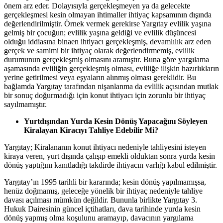
önem arz eder. Dolayısıyla gerçekleşmeyen ya da gelecekte
gerçekleşmesi kesin olmayan ihtimaller ihtiyaç kapsamının dışında
değerlendirilmiştir. Örnek vermek gerekirse Yargıtay evlilik yaşına
gelmiş bir çocuğun; evlilik yaşına geldiği ve evlilik düşüncesi
olduğu iddiasına binaen ihtiyacı gerçekleşmiş, devamlılık arz eden
gerçek ve samimi bir ihtiyaç olarak değerlendirmemiş, evlilik
durumunun gerçekleşmiş olmasını aramıştır. Buna göre yargılama
aşamasında evliliğin gerçekleşmiş olması, evliliğe ilişkin hazırlıkların
yerine getirilmesi veya eşyaların alınmış olması gereklidir. Bu
bağlamda Yargıtay tarafından nişanlanma da evlilik açısından mutlak
bir sonuç doğurmadığı için konut ihtiyacı için zorunlu bir ihtiyaç
sayılmamıştır.
Yurtdışından Yurda Kesin Dönüş Yapacağını Söyleyen
Kiralayan Kiracıyı Tahliye Edebilir Mi?
Yargıtay; Kiralananın konut ihtiyacı nedeniyle tahliyesini isteyen
kiraya veren, yurt dışında çalışıp emekli olduktan sonra yurda kesin
dönüş yaptığını kanıtladığı takdirde ihtiyacın varlığı kabul edilmiştir.
Yargıtay’ın 1995 tarihli bir kararında; kesin dönüş yapılmamışsa,
henüz doğmamış, geleceğe yönelik bir ihtiyaç nedeniyle tahliye
davası açılması mümkün değildir. Bununla birlikte Yargıtay 3.
Hukuk Dairesinin güncel içtihatları, dava tarihinde yurda kesin
dönüş yapmış olma koşulunu aramayıp, davacının yargılama