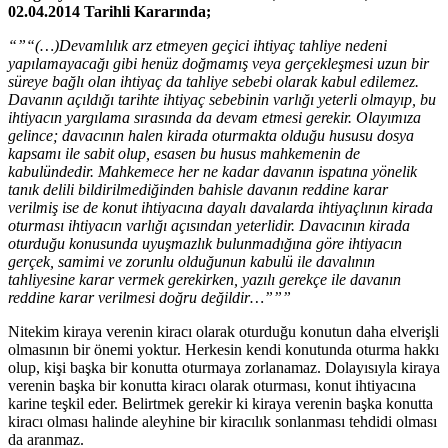
02.04.2014 Tarihli Kararında;
“”“(…)Devamlılık arz etmeyen geçici ihtiyaç tahliye nedeni
yapılamayacağı gibi henüz doğmamış veya gerçekleşmesi uzun bir
süreye bağlı olan ihtiyaç da tahliye sebebi olarak kabul edilemez.
Davanın açıldığı tarihte ihtiyaç sebebinin varlığı yeterli olmayıp, bu
ihtiyacın yargılama sırasında da devam etmesi gerekir. Olayımıza
gelince; davacının halen kirada oturmakta olduğu hususu dosya
kapsamı ile sabit olup, esasen bu husus mahkemenin de
kabulündedir. Mahkemece her ne kadar davanın ispatına yönelik
tanık delili bildirilmediğinden bahisle davanın reddine karar
verilmiş ise de konut ihtiyacına dayalı davalarda ihtiyaçlının kirada
oturması ihtiyacın varlığı açısından yeterlidir. Davacının kirada
oturduğu konusunda uyuşmazlık bulunmadığına göre ihtiyacın
gerçek, samimi ve zorunlu olduğunun kabulü ile davalının
tahliyesine karar vermek gerekirken, yazılı gerekçe ile davanın
reddine karar verilmesi doğru değildir
…”””
Nitekim kiraya verenin kiracı olarak oturduğu konutun daha elverişli
olmasının bir önemi yoktur. Herkesin kendi konutunda oturma hakkı
olup, kişi başka bir konutta oturmaya zorlanamaz. Dolayısıyla kiraya
verenin başka bir konutta kiracı olarak oturması, konut ihtiyacına
karine teşkil eder. Belirtmek gerekir ki kiraya verenin başka konutta
kiracı olması halinde aleyhine bir kiracılık sonlanması tehdidi olması
da aranmaz.