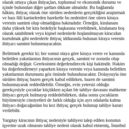
olarak ortaya çıkan ihtiyaçları, toplumsal ve ekonomik durumu ve
içinde bulunulan diğer şartları dikkate almalıdır. Bu bağlamda
hâkim, ihtiyaç olarak öne sürülen nedenlerin gerçekliğini araştırmalı
ve bazı fiili karinelerden hareketle bu nedenleri öne süren kiraya
verenin samimi olup olmadığına bakmalıdır. Örneğin, kiralananı
daha yüksek bir kira bedeliyle başkasına verebilmek, kiralananı boş
olarak satabilmek veya kişisel nedenlerle hoşlanılmayan kiracıdan
kurtulmak gibi nedenlerle ihtiyaç iddiasında bulunan kiraya verenin
ihtiyacı samimi bulunmayacaktır.
Belirtmek gerekir ki; her somut olaya göre kiraya veren ve kanunda
belirtilen yakınlarının ihtiyacının gerçek, samimi ve zorunlu olup
olmadığı değişir. Gereksinimi değerlendirecek kişi hakimdir. Hakim
bu değerlendirmeyi yaparken kiraya verenin veya kanunda belirtilen
yakınlarının durumunu göz önünde bulunduracaktır. Dolayısıyla öne
sürülen ihtiyaç bazen gerçek kabul edilirken, bazen de samimi
bulunmayarak reddedilebilir. Örneğin, evin yetersiz olduğu
gerekçesiyle çocuklar küçükken açılan bir tahliye davasını mahkeme
ihtiyacı gerçek bulmayıp reddedebilirken, daha sonra çocukların
büyümesiyle cinsiyetleri de farklı olduğu için ayrı odalarda kalma
ihtiyacı doğacağından bu kez ihtiyaç gerçek bulunup tahliye kararı
verilebilir.
Yargıtay kiracının ihtiyaç nedeniyle tahliyesi talep edilen konutun
işyerine uzak olmasını tahliye nedeni olarak kabul etmemiş, İstanbul