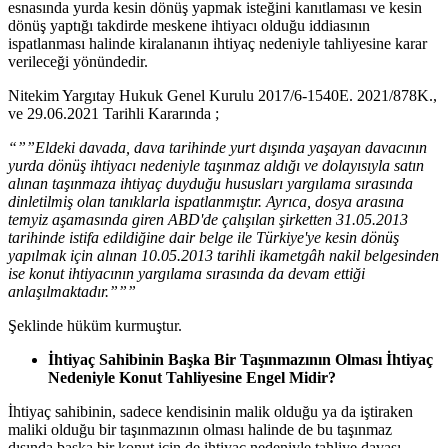
esnasında yurda kesin dönüş yapmak isteğini kanıtlaması ve kesin
dönüş yaptığı takdirde meskene ihtiyacı olduğu iddiasının
ispatlanması halinde kiralananın ihtiyaç nedeniyle tahliyesine karar
verileceği yönündedir.
Nitekim Yargıtay Hukuk Genel Kurulu 2017/6-1540E. 2021/878K.,
ve 29.06.2021 Tarihli Kararında ;
“””Eldeki davada, dava tarihinde yurt dışında yaşayan davacının
yurda dönüş ihtiyacı nedeniyle taşınmaz aldığı ve dolayısıyla satın
alınan taşınmaza ihtiyaç duyduğu hususları yargılama sırasında
dinletilmiş olan tanıklarla ispatlanmıştır. Ayrıca, dosya arasına
temyiz aşamasında giren ABD'de çalışılan şirketten 31.05.2013
tarihinde istifa edildiğine dair belge ile Türkiye'ye kesin dönüş
yapılmak için alınan 10.05.2013 tarihli ikametgâh nakil belgesinden
ise konut ihtiyacının yargılama sırasında da devam ettiği
anlaşılmaktadır.”””
Şeklinde hüküm kurmuştur.
İhtiyaç Sahibinin Başka Bir Taşınmazının Olması İhtiyaç
Nedeniyle Konut Tahliyesine Engel Midir?
İhtiyaç sahibinin, sadece kendisinin malik olduğu ya da iştiraken
maliki olduğu bir taşınmazının olması halinde de bu taşınmaz
dışında başka bir konut için de ihtiyaç nedeniyle tahliye davası