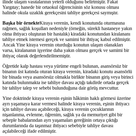
ilinde ulaşım vasıtalarının yeterli olduğunu belirtmiştir. Fakat
Yargıtay; hanede bir ortaokul öğrencisinin söz konusu olması
halinde okula uzaklık gerekçesini tahliye gerekçesi saymıştır.
Başka bir örnekte
Kiraya verenin, kendi konutunda oturmasına
rağmen, sağlık koşulları nedeniyle (örneğin, sürekli hastaneye yakın
olma ihtiyacı oluşturan bir hastalık) kiradaki konutundan kiralananı
tahliye etmek istemesi gerçek ve samimi bir ihtiyaç kabul edilmiştir.
Ancak Yine kiraya verenin oturduğu konutun ulaşım olanakları
varsa, kiralananın işyerine daha yakın olması gerçek ve samimi bir
ihtiyaç olarak değerlendirilmemiştir.
Öğretide kalp hastası veya yürüme engeli bulunan, asansörsüz bir
binanın üst katında oturan kiraya verenin, kiradaki konutu asansörlü
bir binada veya asansörsüz olmakla birlikte binanın giriş veya birinci
katında bulunmakta ise tahliye davası açtığı takdirde ortada gerçek
bir tahliye talep ve sebebi bulunduğuna dair görüş mevcuttur.
Yine doktrinde kiraya verenin eşinin hâkimin haklı görmesi üzerine
ayrı yaşamaya karar vermesi halinde kiraya verenin, eşinin ihtiyacı
için tahliye davası açabileceği, kiraya verenin çocuklarının
nişanlanma, evlenme, öğrenim, sağlık ya da memuriyet gibi bir
sebeple babalarından ayrı yaşamaları gereğinin ortaya çıktığı
durumlarında da taşınmaz ihtiyacı sebebiyle tahliye davası
açılabileceği ifade edilmiştir.