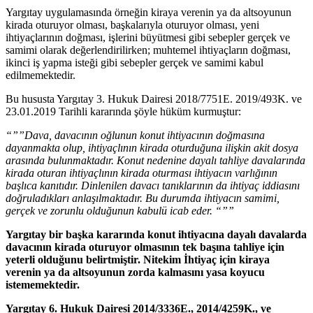
Yargıtay uygulamasında örneğin kiraya verenin ya da altsoyunun
kirada oturuyor olması, başkalarıyla oturuyor olması, yeni
ihtiyaçlarının doğması, işlerini büyütmesi gibi sebepler gerçek ve
samimi olarak değerlendirilirken; muhtemel ihtiyaçların doğması,
ikinci iş yapma isteği gibi sebepler gerçek ve samimi kabul
edilmemektedir.
Bu hususta Yargıtay 3. Hukuk Dairesi 2018/7751E. 2019/493K. ve
23.01.2019 Tarihli kararında şöyle hüküm kurmuştur:
“””Dava, davacının oğlunun konut ihtiyacının doğmasına
dayanmakta olup, ihtiyaçlının kirada oturduğuna ilişkin akit dosya
arasında bulunmaktadır. Konut nedenine dayalı tahliye davalarında
kirada oturan ihtiyaçlının kirada oturması ihtiyacın varlığının
başlıca kanıtıdır. Dinlenilen davacı tanıklarının da ihtiyaç iddiasını
doğruladıkları anlaşılmaktadır. Bu durumda ihtiyacın samimi,
gerçek ve zorunlu olduğunun kabulü icab eder. “””
Yargıtay bir başka kararında konut ihtiyacına dayalı davalarda
davacının kirada oturuyor olmasının tek başına tahliye için
yeterli olduğunu belirtmiştir. Nitekim İhtiyaç için kiraya
verenin ya da altsoyunun zorda kalmasını yasa koyucu
istememektedir.
Yargıtay 6. Hukuk Dairesi 2014/3336E., 2014/4259K., ve