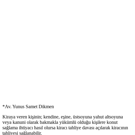
Yazar
Yunus Samet Dikmen
YAYIN TARİHİ
30 Haziran 2022
*Av. Yunus Samet Dikmen
Kiraya veren kişinin; kendine, eşine, üstsoyuna yahut altsoyuna
veya kanuni olarak bakmakla yükümlü olduğu kişilere konut
sağlama ihtiyacı hasıl olursa kiracı tahliye davası açılarak kiracının
tahliyesi sağlanabilir.