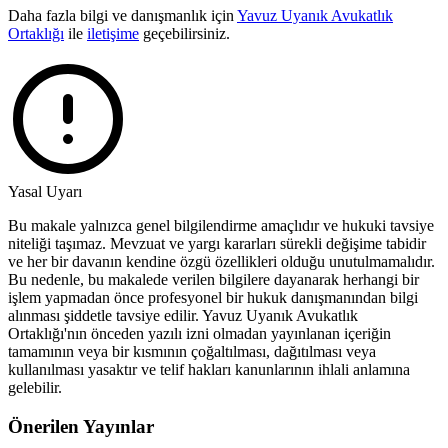
Daha fazla bilgi ve danışmanlık için
Yavuz Uyanık Avukatlık
Ortaklığı
ile
iletişime
geçebilirsiniz.
Yasal Uyarı
Bu makale yalnızca genel bilgilendirme amaçlıdır ve hukuki tavsiye
niteliği taşımaz. Mevzuat ve yargı kararları sürekli değişime tabidir
ve her bir davanın kendine özgü özellikleri olduğu unutulmamalıdır.
Bu nedenle, bu makalede verilen bilgilere dayanarak herhangi bir
işlem yapmadan önce profesyonel bir hukuk danışmanından bilgi
alınması şiddetle tavsiye edilir. Yavuz Uyanık Avukatlık
Ortaklığı'nın önceden yazılı izni olmadan yayınlanan içeriğin
tamamının veya bir kısmının çoğaltılması, dağıtılması veya
kullanılması yasaktır ve telif hakları kanunlarının ihlali anlamına
gelebilir.
Önerilen Yayınlar