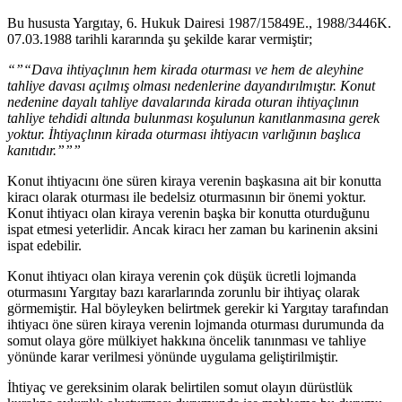
Bu hususta Yargıtay, 6. Hukuk Dairesi 1987/15849E., 1988/3446K.
07.03.1988 tarihli kararında şu şekilde karar vermiştir;
“”“Dava ihtiyaçlının hem kirada oturması ve hem de aleyhine
tahliye davası açılmış olması nedenlerine dayandırılmıştır. Konut
nedenine dayalı tahliye davalarında kirada oturan ihtiyaçlının
tahliye tehdidi altında bulunması koşulunun kanıtlanmasına gerek
yoktur. İhtiyaçlının kirada oturması ihtiyacın varlığının başlıca
kanıtıdır.”””
Konut ihtiyacını öne süren kiraya verenin başkasına ait bir konutta
kiracı olarak oturması ile bedelsiz oturmasının bir önemi yoktur.
Konut ihtiyacı olan kiraya verenin başka bir konutta oturduğunu
ispat etmesi yeterlidir. Ancak kiracı her zaman bu karinenin aksini
ispat edebilir.
Konut ihtiyacı olan kiraya verenin çok düşük ücretli lojmanda
oturmasını Yargıtay bazı kararlarında zorunlu bir ihtiyaç olarak
görmemiştir. Hal böyleyken belirtmek gerekir ki Yargıtay tarafından
ihtiyacı öne süren kiraya verenin lojmanda oturması durumunda da
somut olaya göre mülkiyet hakkına öncelik tanınması ve tahliye
yönünde karar verilmesi yönünde uygulama geliştirilmiştir.
İhtiyaç ve gereksinim olarak belirtilen somut olayın dürüstlük