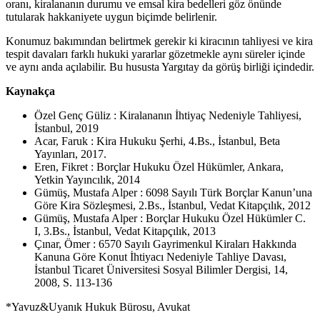
oranı, kiralananın durumu ve emsal kira bedelleri göz önünde
tutularak hakkaniyete uygun biçimde belirlenir.
Konumuz bakımından belirtmek gerekir ki kiracının tahliyesi ve kira
tespit davaları farklı hukuki yararlar gözetmekle aynı süreler içinde
ve aynı anda açılabilir. Bu hususta Yargıtay da görüş birliği içindedir.
Kaynakça
Özel Genç Güliz : Kiralananın İhtiyaç Nedeniyle Tahliyesi,
İstanbul, 2019
Acar, Faruk : Kira Hukuku Şerhi, 4.Bs., İstanbul, Beta
Yayınları, 2017.
Eren, Fikret : Borçlar Hukuku Özel Hükümler, Ankara,
Yetkin Yayıncılık, 2014
Gümüş, Mustafa Alper : 6098 Sayılı Türk Borçlar Kanun’una
Göre Kira Sözleşmesi, 2.Bs., İstanbul, Vedat Kitapçılık, 2012
Gümüş, Mustafa Alper : Borçlar Hukuku Özel Hükümler C.
I, 3.Bs., İstanbul, Vedat Kitapçılık, 2013
Çınar, Ömer : 6570 Sayılı Gayrimenkul Kiraları Hakkında
Kanuna Göre Konut İhtiyacı Nedeniyle Tahliye Davası,
İstanbul Ticaret Üniversitesi Sosyal Bilimler Dergisi, 14,
2008, S. 113-136
*Yavuz&Uyanık Hukuk Bürosu, Avukat