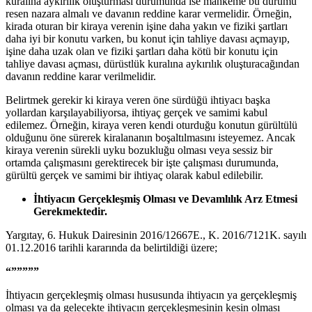
kuralına aykırılık oluşturması durumunda ise mahkeme bu durumu
resen nazara almalı ve davanın reddine karar vermelidir. Örneğin,
kirada oturan bir kiraya verenin işine daha yakın ve fiziki şartları
daha iyi bir konutu varken, bu konut için tahliye davası açmayıp,
işine daha uzak olan ve fiziki şartları daha kötü bir konutu için
tahliye davası açması, dürüstlük kuralına aykırılık oluşturacağından
davanın reddine karar verilmelidir.
Belirtmek gerekir ki kiraya veren öne sürdüğü ihtiyacı başka
yollardan karşılayabiliyorsa, ihtiyaç gerçek ve samimi kabul
edilemez. Örneğin, kiraya veren kendi oturduğu konutun gürültülü
olduğunu öne sürerek kiralananın boşaltılmasını isteyemez. Ancak
kiraya verenin sürekli uyku bozukluğu olması veya sessiz bir
ortamda çalışmasını gerektirecek bir işte çalışması durumunda,
gürültü gerçek ve samimi bir ihtiyaç olarak kabul edilebilir.
İhtiyacın Gerçekleşmiş Olması ve Devamlılık Arz Etmesi
Gerekmektedir.
Yargıtay, 6. Hukuk Dairesinin 2016/12667E., K. 2016/7121K. sayılı
01.12.2016 tarihli kararında da belirtildiği üzere;
“””
”””
İhtiyacın gerçekleşmiş olması hususunda ihtiyacın ya gerçekleşmiş
olması ya da gelecekte ihtiyacın gerçekleşmesinin kesin olması