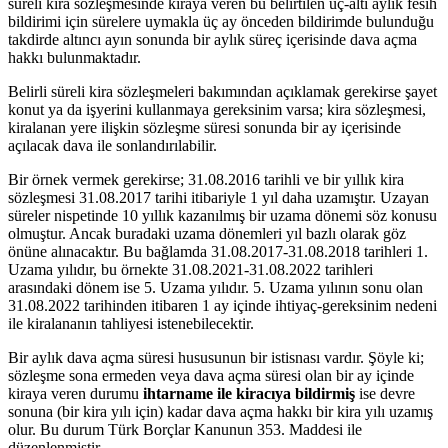
süreli kira sözleşmesinde kiraya veren bu belirtilen üç-altı aylık fesih
bildirimi için sürelere uymakla üç ay önceden bildirimde bulunduğu
takdirde altıncı ayın sonunda bir aylık süreç içerisinde dava açma
hakkı bulunmaktadır.
Belirli süreli kira sözleşmeleri bakımından açıklamak gerekirse şayet
konut ya da işyerini kullanmaya gereksinim varsa; kira sözleşmesi,
kiralanan yere ilişkin sözleşme süresi sonunda bir ay içerisinde
açılacak dava ile sonlandırılabilir.
Bir örnek vermek gerekirse; 31.08.2016 tarihli ve bir yıllık kira
sözleşmesi 31.08.2017 tarihi itibariyle 1 yıl daha uzamıştır. Uzayan
süreler nispetinde 10 yıllık kazanılmış bir uzama dönemi söz konusu
olmuştur. Ancak buradaki uzama dönemleri yıl bazlı olarak göz
önüne alınacaktır. Bu bağlamda 31.08.2017-31.08.2018 tarihleri 1.
Uzama yılıdır, bu örnekte 31.08.2021-31.08.2022 tarihleri
arasındaki dönem ise 5. Uzama yılıdır. 5. Uzama yılının sonu olan
31.08.2022 tarihinden itibaren 1 ay içinde ihtiyaç-gereksinim nedeni
ile kiralananın tahliyesi istenebilecektir.
Bir aylık dava açma süresi hususunun bir istisnası vardır. Şöyle ki;
sözleşme sona ermeden veya dava açma süresi olan bir ay içinde
kiraya veren durumu
ihtarname ile kiracıya bildirmiş
ise devre
sonuna (bir kira yılı için) kadar dava açma hakkı bir kira yılı uzamış
olur. Bu durum Türk Borçlar Kanunun 353. Maddesi ile
düzenlenmiştir.