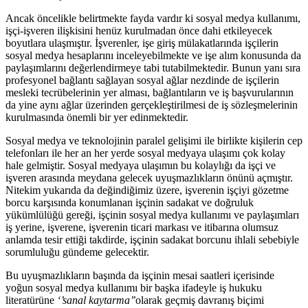
Ancak öncelikle belirtmekte fayda vardır ki sosyal medya kullanımı,
işçi-işveren ilişkisini henüz kurulmadan önce dahi etkileyecek
boyutlara ulaşmıştır. İşverenler, işe giriş mülakatlarında işçilerin
sosyal medya hesaplarını inceleyebilmekte ve işe alım konusunda da
paylaşımlarını değerlendirmeye tabi tutabilmektedir. Bunun yanı sıra
profesyonel bağlantı sağlayan sosyal ağlar nezdinde de işçilerin
mesleki tecrübelerinin yer alması, bağlantıların ve iş başvurularının
da yine aynı ağlar üzerinden gerçekleştirilmesi de iş sözleşmelerinin
kurulmasında önemli bir yer edinmektedir.
Sosyal medya ve teknolojinin paralel gelişimi ile birlikte kişilerin cep
telefonları ile her an her yerde sosyal medyaya ulaşımı çok kolay
hale gelmiştir. Sosyal medyaya ulaşımın bu kolaylığı da işçi ve
işveren arasında meydana gelecek uyuşmazlıkların önünü açmıştır.
Nitekim yukarıda da değindiğimiz üzere, işverenin işçiyi gözetme
borcu karşısında konumlanan işçinin sadakat ve doğruluk
yükümlülüğü gereği, işçinin sosyal medya kullanımı ve paylaşımları
iş yerine, işverene, işverenin ticari markası ve itibarına olumsuz
anlamda tesir ettiği takdirde, işçinin sadakat borcunu ihlali sebebiyle
sorumluluğu gündeme gelecektir.
Bu uyuşmazlıkların başında da işçinin mesai saatleri içerisinde
yoğun sosyal medya kullanımı bir başka ifadeyle iş hukuku
literatürüne
‘’sanal kaytarma’’
olarak geçmiş davranış biçimi