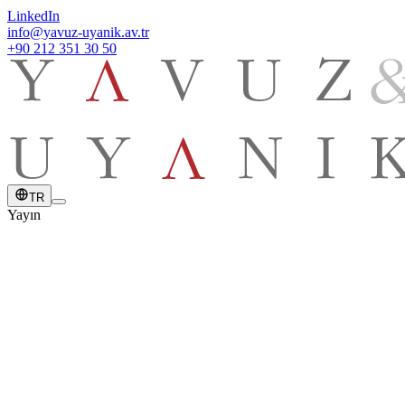
LinkedIn
info@yavuz-uyanik.av.tr
+90 212 351 30 50
TR
Yayın
YAYIN TARİHİ
21 Kasım 2021