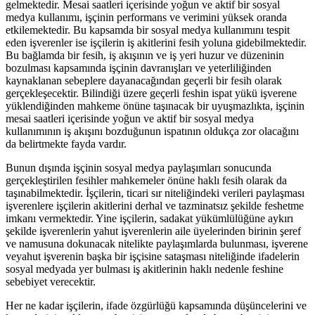
gelmektedir. Mesai saatleri içerisinde yoğun ve aktif bir sosyal
medya kullanımı, işçinin performans ve verimini yüksek oranda
etkilemektedir. Bu kapsamda bir sosyal medya kullanımını tespit
eden işverenler ise işçilerin iş akitlerini fesih yoluna gidebilmektedir.
Bu bağlamda bir fesih, iş akışının ve iş yeri huzur ve düzeninin
bozulması kapsamında işçinin davranışları ve yeterliliğinden
kaynaklanan sebeplere dayanacağından geçerli bir fesih olarak
gerçekleşecektir. Bilindiği üzere geçerli feshin ispat yükü işverene
yüklendiğinden mahkeme önüne taşınacak bir uyuşmazlıkta, işçinin
mesai saatleri içerisinde yoğun ve aktif bir sosyal medya
kullanımının iş akışını bozduğunun ispatının oldukça zor olacağını
da belirtmekte fayda vardır.
Bunun dışında işçinin sosyal medya paylaşımları sonucunda
gerçekleştirilen fesihler mahkemeler önüne haklı fesih olarak da
taşınabilmektedir. İşçilerin, ticari sır niteliğindeki verileri paylaşması
işverenlere işçilerin akitlerini derhal ve tazminatsız şekilde feshetme
imkanı vermektedir. Yine işçilerin, sadakat yükümlülüğüne aykırı
şekilde işverenlerin yahut işverenlerin aile üyelerinden birinin şeref
ve namusuna dokunacak nitelikte paylaşımlarda bulunması, işverene
veyahut işverenin başka bir işçisine sataşması niteliğinde ifadelerin
sosyal medyada yer bulması iş akitlerinin haklı nedenle feshine
sebebiyet verecektir.
Her ne kadar işçilerin, ifade özgürlüğü kapsamında düşüncelerini ve