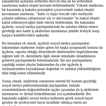
kanaatlerini açıklama serbestisi mevcut olsa da bu serbestinin
sınırlarının makul eleştiri kavramı belirlemektedir. Yüksek mahkeme,
bir kararında iş hukuku prensipleri çerçevesinde makul eleştiri
kavramının sınırlarını,
‘’kaba ve kişiyi rencide eder mahiyette
çalışma adabına yakışmayan söz ve davranışlar’’
ın makul eleştiri
kabul edilemeyeceğini ifade ederek belirlemiştir. Bu bakımdan
işçilerin, sosyal medya paylaşımlarında bu sınırlara dikkat etmesi
gerektiği aksi halde iş akitlerinin tazminatsız şekilde feshiyle karşı
karşıya kalabilecekleri aşikardır.
Bu hususlara ek olarak, işçilerin sosyal medya paylaşımları
bakımından mahkeme önüne gelen bir başka uyuşmazlık konusu da
işçilerin, raporlu olduğu dönemlerde dinlenmeleri öngörülmesine
rağmen tatil vb. durumlarla ilgili olarak istirahatte olmadıklarını
gösteren paylaşımlarda bulunmalarıdır. Bu tarz paylaşımların
yapıldığı somut olaylar bakımından da yine işçilerin iş
sözleşmesinden kaynaklanan doğruluk ve sadakat yükümlülüğünü
ihlal ettiği kabul edilmektedir.
Sonuç olarak, kişilerinin zamanının önemli bir kısmını geçirdiği
sosyal medya platformlarındaki paylaşımları, hukuki
sorumluluklarını doğurabilmekte işçiler açısından da iş akitlerinin
tazminatsız ve derhal feshedilmesine yol açabilmektedir. Bu
kapsamda sağlıklı sosyal medya kullanımı gerek sosyal hayat
gerekse de profesyonel hayat nezdinde oldukça önem arz