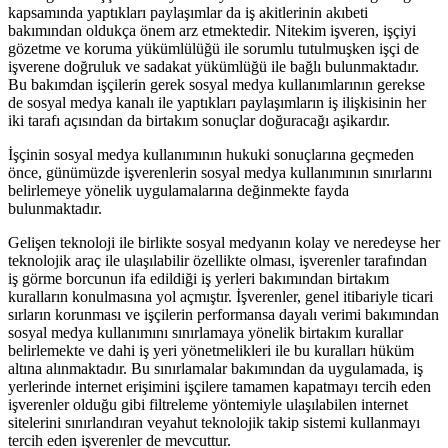
kapsamında yaptıkları paylaşımlar da iş akitlerinin akıbeti
bakımından oldukça önem arz etmektedir. Nitekim işveren, işçiyi
gözetme ve koruma yükümlülüğü ile sorumlu tutulmuşken işçi de
işverene doğruluk ve sadakat yükümlüğü ile bağlı bulunmaktadır.
Bu bakımdan işçilerin gerek sosyal medya kullanımlarının gerekse
de sosyal medya kanalı ile yaptıkları paylaşımların iş ilişkisinin her
iki tarafı açısından da birtakım sonuçlar doğuracağı aşikardır.
İşçinin sosyal medya kullanımının hukuki sonuçlarına geçmeden
önce, günümüzde işverenlerin sosyal medya kullanımının sınırlarını
belirlemeye yönelik uygulamalarına değinmekte fayda
bulunmaktadır.
Gelişen teknoloji ile birlikte sosyal medyanın kolay ve neredeyse her
teknolojik araç ile ulaşılabilir özellikte olması, işverenler tarafından
iş görme borcunun ifa edildiği iş yerleri bakımından birtakım
kuralların konulmasına yol açmıştır. İşverenler, genel itibariyle ticari
sırların korunması ve işçilerin performansa dayalı verimi bakımından
sosyal medya kullanımını sınırlamaya yönelik birtakım kurallar
belirlemekte ve dahi iş yeri yönetmelikleri ile bu kuralları hüküm
altına alınmaktadır. Bu sınırlamalar bakımından da uygulamada, iş
yerlerinde internet erişimini işçilere tamamen kapatmayı tercih eden
işverenler olduğu gibi filtreleme yöntemiyle ulaşılabilen internet
sitelerini sınırlandıran veyahut teknolojik takip sistemi kullanmayı
tercih eden işverenler de mevcuttur.