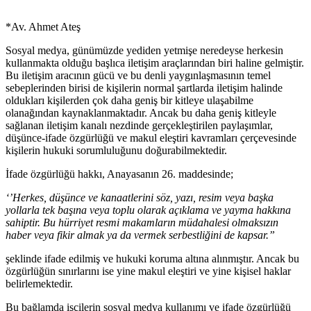
*Av. Ahmet Ateş
Sosyal medya, günümüzde yediden yetmişe neredeyse herkesin
kullanmakta olduğu başlıca iletişim araçlarından biri haline gelmiştir.
Bu iletişim aracının gücü ve bu denli yaygınlaşmasının temel
sebeplerinden birisi de kişilerin normal şartlarda iletişim halinde
oldukları kişilerden çok daha geniş bir kitleye ulaşabilme
olanağından kaynaklanmaktadır. Ancak bu daha geniş kitleyle
sağlanan iletişim kanalı nezdinde gerçekleştirilen paylaşımlar,
düşünce-ifade özgürlüğü ve makul eleştiri kavramları çerçevesinde
kişilerin hukuki sorumluluğunu doğurabilmektedir.
İfade özgürlüğü hakkı, Anayasanın 26. maddesinde;
‘’Herkes, düşünce ve kanaatlerini söz, yazı, resim veya başka
yollarla tek başına veya toplu olarak açıklama ve yayma hakkına
sahiptir. Bu hürriyet resmi makamların müdahalesi olmaksızın
haber veya fikir almak ya da vermek serbestliğini de kapsar.”
şeklinde ifade edilmiş ve hukuki koruma altına alınmıştır. Ancak bu
özgürlüğün sınırlarını ise yine makul eleştiri ve yine kişisel haklar
belirlemektedir.
Bu bağlamda işçilerin sosyal medya kullanımı ve ifade özgürlüğü