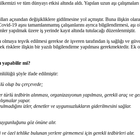
kemizi ve tüm dünyayı etkisi altında aldı. Yapılan uzun aşı çalışmaları so
şulları açısından değişikliklere gidilmesine yol açmıştır. Buna ilişkin 
 Covid-19 aşısı tamamlanmamış çalışanlarını ayrıca bilgilendirmesi, aşı 
emler yapılmak üzere iş yerinde kayıt altında tutulacağı düzenlenmiştir.
 olmaya teşvik edilmesi gerekse de işveren tarafından iş sağlığı ve güve
ek risklere ilişkin bir yazılı bilgilendirme yapılması gerekmektedir. Ek
ı yapabilir mi?
lülüğü şöyle ifade edilmiştir:
ümlü olup bu çerçevede;
her türlü tedbirin alınması, organizasyonun yapılması, gerekli araç ve ge
alışmalar yapar.
yulmadığını izler, denetler ve uygunsuzlukların giderilmesini sağlar.
e uygunluğunu göz önüne alır.
i ve özel tehlike bulunan yerlere girmemesi için gerekli tedbirleri alır.