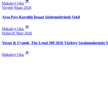
Makaleyi Oku
Yayın
6 Nisan 2026
Arsa Payı Karşılığı İnşaat Sözleşmelerinde Şekil
Makaleyi Oku
Haber
26 Mart 2026
Yavuz & Uyanık, The Legal 500 2026 Türkiye Sıralamalarında Y
Makaleyi Oku
Online Ödeme