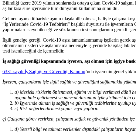
Bilindiği üzere 2019 yılının sonlarında ortaya çıkan Covid-19 salgını ül
aşılar kısa süre içerisinde tüm dünyanın kullanımına sunuldu.
Gelinen aşama itibariyle aşının ulaşılabilir olması, haliyle çalışma ko
“İş Yerlerinde Covid-19 Tedbirleri” başlıklı duyurusu ile işverenlerin
yaptırmaları isteyebileceği ve söz konusu test sonuçlarının gerekli işl
İlgili genelge gereği, Covid-19 aşısı tamamlanmamış işçilerin gerek aşı
olmamanın riskleri ve aşılanmama nedeniyle iş yerinde karşılaşılabilec
testi istenileceğini de içermelidir.
İş sağlığı güvenliği kapsamında işveren, aşı olması için işçiye bask
6331 sayılı İş Sağlığı ve Güvenliği Kanunu
’nda işverenin genel yüküm
İşveren, çalışanların işle ilgili sağlık ve güvenliğini sağlamakla yük
a) Mesleki risklerin önlenmesi, eğitim ve bilgi verilmesi dâhil 
uygun hale getirilmesi ve mevcut durumun iyileştirilmesi için ç
b) İşyerinde alınan iş sağlığı ve güvenliği tedbirlerine uyulup u
c) Risk değerlendirmesi yapar veya yaptırır.
ç) Çalışana görev verirken, çalışanın sağlık ve güvenlik yönünden iş
d) Yeterli bilgi ve talimat verilenler dışındaki çalışanların hayat