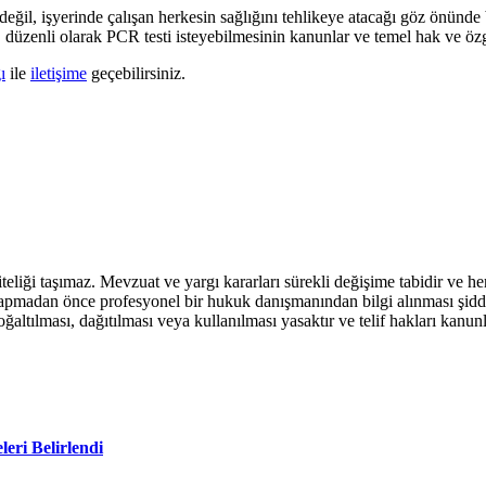
n değil, işyerinde çalışan herkesin sağlığını tehlikeye atacağı göz önünde
 düzenli olarak PCR testi isteyebilmesinin kanunlar ve temel hak ve özg
ı
ile
iletişime
geçebilirsiniz.
teliği taşımaz. Mevzuat ve yargı kararları sürekli değişime tabidir ve h
yapmadan önce profesyonel bir hukuk danışmanından bilgi alınması şidde
ltılması, dağıtılması veya kullanılması yasaktır ve telif hakları kanunla
leri Belirlendi