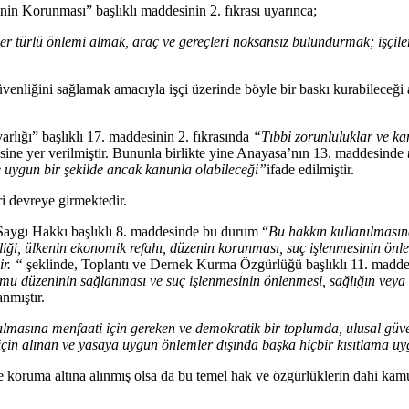
in Korunması” başlıklı maddesinin 2. fıkrası uyarınca;
 her türlü önlemi almak, araç ve gereçleri noksansız bulundurmak; işçil
üvenliğini sağlamak amacıyla işçi üzerinde böyle bir baskı kurabileceği a
rlığı” başlıklı 17. maddesinin 2. fıkrasında
“Tıbbi zorunluluklar ve ka
ine yer verilmiştir. Bununla birlikte yine Anayasa’nın 13. maddesinde
 uygun bir şekilde ancak kanunla olabileceği”
ifade edilmiştir.
i devreye girmektedir.
Saygı Hakkı başlıklı 8. maddesinde bu durum “
Bu hakkın kullanılması
ği, ülkenin ekonomik refahı, düzenin korunması, suç işlenmesinin önlen
r. “
şeklinde, Toplantı ve Dernek Kurma Özgürlüğü başlıklı 11. madde
mu düzeninin sağlanması ve suç işlenmesinin önlenmesi, sağlığın veya 
anmıştır.
ılmasına menfaati için gereken ve demokratik bir toplumda, ulusal güv
 için alınan ve yasaya uygun önlemler dışında başka hiçbir kısıtlama 
 koruma altına alınmış olsa da bu temel hak ve özgürlüklerin dahi kamu