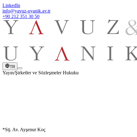
LinkedIn
info@yavuz-uyanik.av.tr
+90 212 351 30 50
TR
Yayın
/
Şirketler ve Sözleşmeler Hukuku
YAYIN TARİHİ
19 Nisan 2022
*Stj. Av. Ayşenur Koç