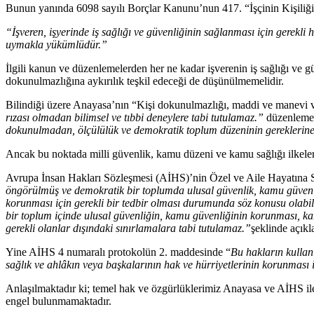
Bunun yanında 6098 sayılı Borçlar Kanunu’nun 417. “İşçinin Kişiliğin
“İşveren, işyerinde iş sağlığı ve güvenliğinin sağlanması için gerekli
uymakla yükümlüdür.”
İlgili kanun ve düzenlemelerden her ne kadar işverenin iş sağlığı ve g
dokunulmazlığına aykırılık teşkil edeceği de düşünülmemelidir.
Bilindiği üzere Anayasa’nın “Kişi dokunulmazlığı, maddi ve manevi va
rızası olmadan bilimsel ve tıbbi deneylere tabi tutulamaz.”
düzenlemes
dokunulmadan, ölçülülük ve demokratik toplum düzeninin gereklerine
Ancak bu noktada milli güvenlik, kamu düzeni ve kamu sağlığı ilkeler
Avrupa İnsan Hakları Sözleşmesi (AİHS)’nin Özel ve Aile Hayatına 
öngörülmüş ve demokratik bir toplumda ulusal güvenlik, kamu güvenli
korunması için gerekli bir tedbir olması durumunda söz konusu olabili
bir toplum içinde ulusal güvenliğin, kamu güvenliğinin korunması, ka
gerekli olanlar dışındaki sınırlamalara tabi tutulamaz.”
şeklinde açıkl
Yine AİHS 4 numaralı protokolün 2. maddesinde “
Bu hakların kullan
sağlık ve ahlâkın veya başkalarının hak ve hürriyetlerinin korunması
Anlaşılmaktadır ki; temel hak ve özgürlüklerimiz Anayasa ve AİHS ile
engel bulunmamaktadır.