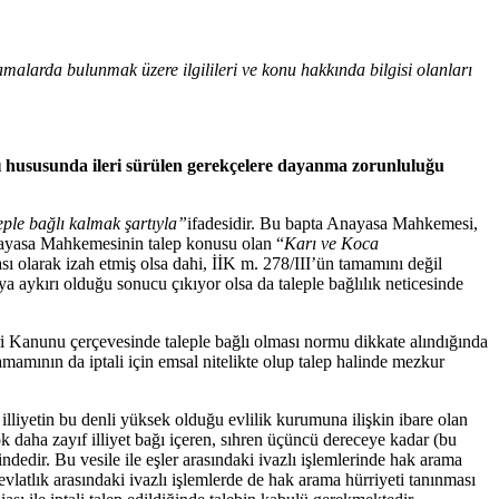
alarda bulunmak üzere ilgilileri ve konu hakkında bilgisi olanları
 hususunda ileri sürülen gerekçelere dayanma zorunluluğu
eple bağlı kalmak şartıyla”
ifadesidir. Bu bapta Anayasa Mahkemesi,
e Anayasa Mahkemesinin talep konusu olan “
Karı ve Koca
ası olarak izah etmiş olsa dahi, İİK m. 278/III’ün tamamını değil
 aykırı olduğu sonucu çıkıyor olsa da taleple bağlılık neticesinde
Kanunu çerçevesinde taleple bağlı olması normu dikkate alındığında
mamının da iptali için emsal nitelikte olup talep halinde mezkur
liyetin bu denli yüksek olduğu evlilik kurumuna ilişkin ibare olan
çok daha zayıf illiyet bağı içeren, sıhren üçüncü dereceye kadar (bu
indedir. Bu vesile ile eşler arasındaki ivazlı işlemlerinde hak arama
vlatlık arasındaki ivazlı işlemlerde de hak arama hürriyeti tanınması