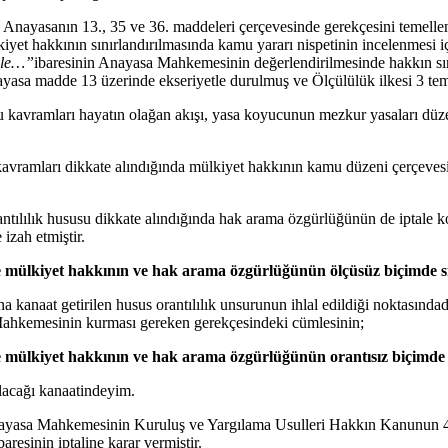
Anayasanın 13., 35 ve 36. maddeleri çerçevesinde gerekçesini temelle
iyet hakkının sınırlandırılmasında kamu yararı nispetinin incelenmesi i
ile…”
ibaresinin Anayasa Mahkemesinin değerlendirilmesinde hakkın sın
ayasa madde 13 üzerinde ekseriyetle durulmuş ve Ölçülülük ilkesi 3 tem
 kavramları hayatın olağan akışı, yasa koyucunun mezkur yasaları düze
ik kavramları dikkate alındığında mülkiyet hakkının kamu düzeni çerçev
ntılılık hususu dikkate alındığında hak arama özgürlüğünün de iptale konu
zah etmiştir.
le mülkiyet hakkının ve hak arama özgürlüğünün ölçüsüz biçimde s
 kanaat getirilen husus orantılılık unsurunun ihlal edildiği noktasınd
 Mahkemesinin kurması gereken gerekçesindeki cümlesinin;
le mülkiyet hakkının ve hak arama özgürlüğünün orantısız biçimde 
olacağı kanaatindeyim.
ayasa Mahkemesinin Kuruluş ve Yargılama Usulleri Hakkın Kanunun 43
baresinin iptaline karar vermiştir.