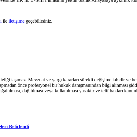
vesinde İİK m. 278/III Fıkrasının yekun olarak Anayasaya aykırılık iddia
ı
ile
iletişime
geçebilirsiniz.
teliği taşımaz. Mevzuat ve yargı kararları sürekli değişime tabidir ve h
yapmadan önce profesyonel bir hukuk danışmanından bilgi alınması şidde
ltılması, dağıtılması veya kullanılması yasaktır ve telif hakları kanunla
leri Belirlendi