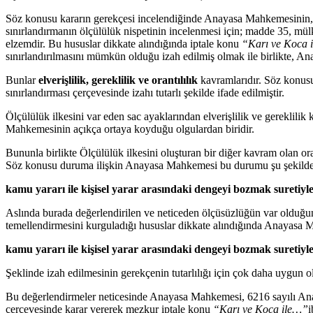
Söz konusu kararın gerekçesi incelendiğinde Anayasa Mahkemesinin, 
sınırlandırmanın ölçülülük nispetinin incelenmesi için; madde 35, mülk
elzemdir. Bu hususlar dikkate alındığında iptale konu
“Karı ve Koca 
sınırlandırılmasını mümkün olduğu izah edilmiş olmak ile birlikte, An
Bunlar
elverişlilik, gereklilik ve orantılılık
kavramlarıdır. Söz konusu
sınırlandırması çerçevesinde izahı tutarlı şekilde ifade edilmiştir.
Ölçülülük ilkesini var eden sac ayaklarından elverişlilik ve gereklil
Mahkemesinin açıkça ortaya koyduğu olgulardan biridir.
Bununla birlikte Ölçülülük ilkesini oluşturan bir diğer kavram olan ora
Söz konusu duruma ilişkin Anayasa Mahkemesi bu durumu şu şekilde i
kamu yararı ile kişisel yarar arasındaki dengeyi bozmak suretiy
Aslında burada değerlendirilen ve neticeden ölçüsüzlüğün var olduğuna
temellendirmesini kurguladığı hususlar dikkate alındığında Anayasa
kamu yararı ile kişisel yarar arasındaki dengeyi bozmak suretiy
Şeklinde izah edilmesinin gerekçenin tutarlılığı için çok daha uygun 
Bu değerlendirmeler neticesinde Anayasa Mahkemesi, 6216 sayılı An
çerçevesinde karar vererek mezkur iptale konu
“Karı ve Koca ile…”
i