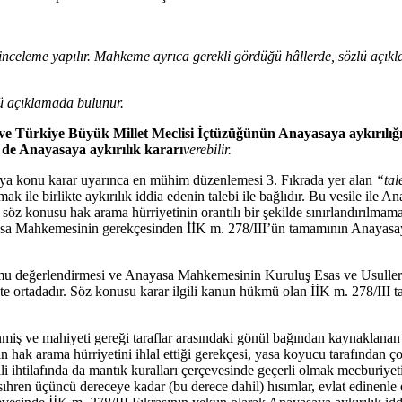
celeme yapılır. Mahkeme ayrıca gerekli gördüğü hâllerde, sözlü açıklam
ü açıklamada bulunur.
 Türkiye Büyük Millet Meclisi İçtüzüğünün Anayasaya aykırılığı
 de Anayasaya aykırılık kararı
verebilir.
a konu karar uyarınca en mühim düzenlemesi 3. Fıkrada yer alan
“tal
ak ile birlikte aykırılık iddia edenin talebi ile bağlıdır. Bu vesile il
e söz konusu hak arama hürriyetinin orantılı bir şekilde sınırlandırılmam
nayasa Mahkemesinin gerekçesinden İİK m. 278/III’ün tamamının Anayasaya
 değerlendirmesi ve Anayasa Mahkemesinin Kuruluş Esas ve Usulleri 
e ortadadır. Söz konusu karar ilgili kanun hükmü olan İİK m. 278/III ta
iş ve mahiyeti gereği taraflar arasındaki gönül bağından kaynaklanan il
arın hak arama hürriyetini ihlal ettiği gerekçesi, yasa koyucu tarafından 
tali ihtilafında da mantık kuralları çerçevesinde geçerli olmak mecburiyet
ıhren üçüncü dereceye kadar (bu derece dahil) hısımlar, evlat edinenle e