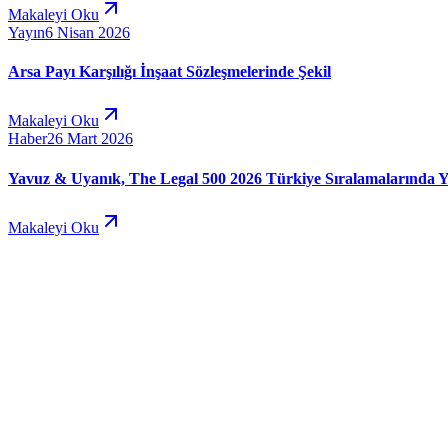
Makaleyi Oku
Yayın
6 Nisan 2026
Arsa Payı Karşılığı İnşaat Sözleşmelerinde Şekil
Makaleyi Oku
Haber
26 Mart 2026
Yavuz & Uyanık, The Legal 500 2026 Türkiye Sıralamalarında Y
Makaleyi Oku
Online Ödeme