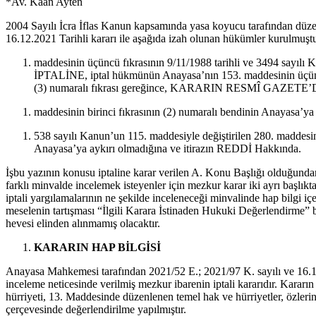
*Av. Kaan Ayten
2004 Sayılı İcra İflas Kanun kapsamında yasa koyucu tarafından düze
16.12.2021 Tarihli kararı ile aşağıda izah olunan hükümler kurulmuştu
maddesinin üçüncü fıkrasının 9/11/1988 tarihli ve 3494 sayılı K
İPTALİNE, iptal hükmünün Anayasa’nın 153. maddesinin üçüncü
(3) numaralı fıkrası gereğince, KARARIN RESMÎ
maddesinin birinci fıkrasının (2) numaralı bendinin Anayasa’y
538 sayılı Kanun’un 115. maddesiyle değiştirilen 280. maddesin
Anayasa’ya aykırı olmadığına ve itirazın REDDİ Hakkında.
İşbu yazının konusu iptaline karar verilen A. Konu Başlığı olduğunda
farklı minvalde incelemek isteyenler için mezkur karar iki ayrı başlıkta
iptali yargılamalarının ne şekilde inceleneceği minvalinde hap bilgi iç
meselenin tartışması “İlgili Karara İstinaden Hukuki Değerlendirme” ba
hevesi elinden alınmamış olacaktır.
KARARIN HAP BİLGİSİ
Anayasa Mahkemesi tarafından 2021/52 E.; 2021/97 K. sayılı ve 16.12
inceleme neticesinde verilmiş mezkur ibarenin iptali kararıdır. Kar
hürriyeti, 13. Maddesinde düzenlenen temel hak ve hürriyetler, özleri
çerçevesinde değerlendirilme yapılmıştır.