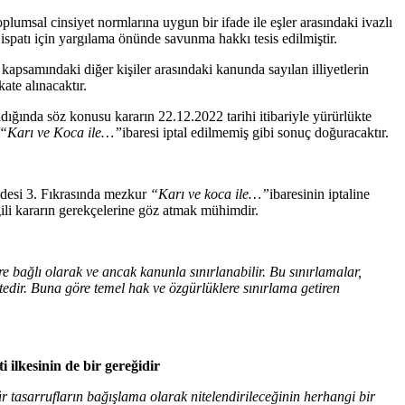
umsal cinsiyet normlarına uygun bir ifade ile eşler arasındaki ivazlı
ispatı için yargılama önünde savunma hakkı tesis edilmiştir.
I kapsamındaki diğer kişiler arasındaki kanunda sayılan illiyetlerin
ate alınacaktır.
ığında söz konusu kararın 22.12.2022 tarihi itibariyle yürürlükte
“Karı ve Koca ile…”
ibaresi iptal edilmemiş gibi sonuç doğuracaktır.
ddesi 3. Fıkrasında mezkur
“Karı ve koca ile…”
ibaresinin iptaline
ili kararın gerekçelerine göz atmak mühimdir.
 bağlı olarak ve ancak kanunla sınırlanabilir. Bu sınırlamalar,
edir. Buna göre temel hak ve özgürlüklere sınırlama getiren
ilkesinin de bir gereğidir
ür tasarrufların bağışlama olarak nitelendirileceğinin herhangi bir