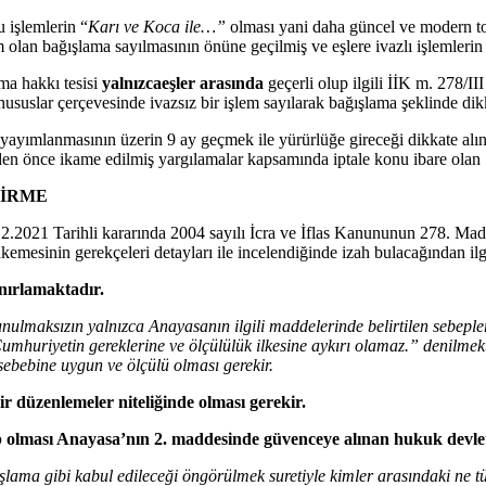
u işlemlerin “
Karı ve Koca ile…”
olması yani daha güncel ve modern topl
 olan bağışlama sayılmasının önüne geçilmiş ve eşlere ivazlı işlemlerin 
ma hakkı tesisi
yalnızca
eşler arasında
geçerli olup ilgili İİK m. 278/II
ususlar çerçevesinde ivazsız bir işlem sayılarak bağışlama şeklinde dikk
yayımlanmasının üzerin 9 ay geçmek ile yürürlüğe gireceği dikkate alınd
inden önce ikame edilmiş yargılamalar kapsamında iptale konu ibare olan
DİRME
2.2021 Tarihli kararında 2004 sayılı İcra ve İflas Kanununun 278. Ma
emesinin gerekçeleri detayları ile incelendiğinde izah bulacağından ilg
nırlamaktadır.
lmaksızın yalnızca Anayasanın ilgili maddelerinde belirtilen sebeplere
huriyetin gereklerine ve ölçülülük ilkesine aykırı olamaz.” denilmekt
ebebine uygun ve ölçülü olması gerekir.
ilir düzenlemeler niteliğinde olması gerekir.
p olması Anayasa’nın 2. maddesinde güvenceye alınan hukuk devleti 
ğışlama gibi kabul edileceği öngörülmek suretiyle kimler arasındaki ne t