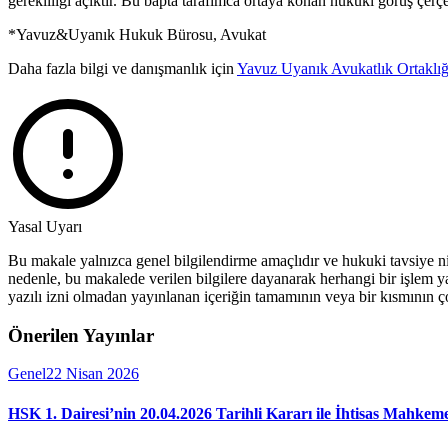
gerekliliği açıktır. Bu bapta tarafımca ortaya konan hukuki görüş çerçe
*Yavuz&Uyanık Hukuk Bürosu, Avukat
Daha fazla bilgi ve danışmanlık için
Yavuz Uyanık Avukatlık Ortaklığ
Yasal Uyarı
Bu makale yalnızca genel bilgilendirme amaçlıdır ve hukuki tavsiye ni
nedenle, bu makalede verilen bilgilere dayanarak herhangi bir işlem 
yazılı izni olmadan yayınlanan içeriğin tamamının veya bir kısmının çoğa
Önerilen Yayınlar
Genel
22 Nisan 2026
HSK 1. Dairesi’nin 20.04.2026 Tarihli Kararı ile İhtisas Mahkeme