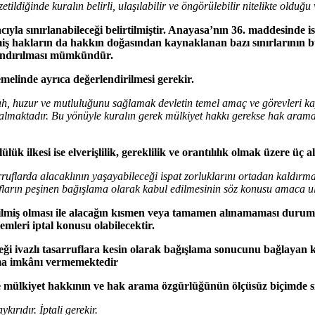
diğinde kuralın belirli, ulaşılabilir ve öngörülebilir nitelikte olduğu v
yla sınırlanabileceği belirtilmiştir. Anayasa’nın 36. maddesinde 
miş hakların da hakkın doğasından kaynaklanan bazı sınırlarının
landırılması mümkündür.
emelinde ayrıca değerlendirilmesi gerekir.
ah, huzur ve mutluluğunu sağlamak devletin temel amaç ve görevleri k
 kalmaktadır. Bu yönüyle kuralın gerek mülkiyet hakkı gerekse hak a
k ilkesi ise elverişlilik, gereklilik ve orantılılık olmak üzere üç a
rruflarda alacaklının yaşayabileceği ispat zorluklarını ortadan kaldırm
rrufların peşinen bağışlama olarak kabul edilmesinin söz konusu amaca 
tirilmiş olması ile alacağın kısmen veya tamamen alınamaması durumu
mleri iptal konusu olabilecektir.
ceği ivazlı tasarruflara kesin olarak bağışlama sonucunu bağlayan 
unma imkânı vermemektedir
le mülkiyet hakkının ve hak arama özgürlüğünün ölçüsüz biçimde s
ırıdır. İptali gerekir.