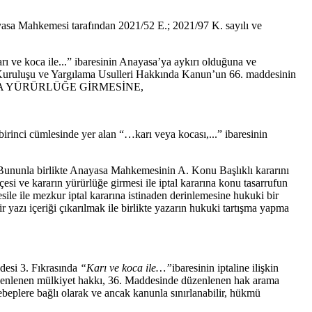
yasa Mahkemesi tarafından 2021/52 E.; 2021/97 K. sayılı ve
rı ve koca ile...” ibaresinin Anayasa’ya aykırı olduğuna ve
 Kuruluşu ve Yargılama Usulleri Hakkında Kanun’un 66. maddesinin
NRA YÜRÜRLÜĞE GİRMESİNE,
irinci cümlesinde yer alan “…karı veya kocası,...” ibaresinin
. Bununla birlikte Anayasa Mahkemesinin A. Konu Başlıklı kararını
çesi ve kararın yürürlüğe girmesi ile iptal kararına konu tasarrufun
sile ile mezkur iptal kararına istinaden derinlemesine hukuki bir
 yazı içeriği çıkarılmak ile birlikte yazarın hukuki tartışma yapma
desi 3. Fıkrasında
“Karı ve koca ile…”
ibaresinin iptaline ilişkin
düzenlenen mülkiyet hakkı, 36. Maddesinde düzenlenen hak arama
ebeplere bağlı olarak ve ancak kanunla sınırlanabilir, hükmü