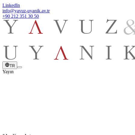
LinkedIn
info@yavuz-uyanik.av.tr
+90 212 351 30 50
TR
Yayın
YAYIN TARİHİ
8 Nisan 2022