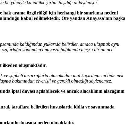
e bu yönüyle kanunilik şartını taşıdığı anlaşılmıştır.
ise hak arama özgürlüğü için herhangi bir sınırlama nedeni
 bulunduğu kabul edilmektedir. Öte yandan Anayasa’nın başka
apsamında kaldığından yukarıda belirtilen amaca ulaşmak aynı
rama özgürlüğü yönünden anayasal bağlamda meşru bir amaca
lt ilkeden oluşmaktadır.
ak ve şüpheli tasarruflarla alacaklıdan mal kaçırılmasını önlemek
ulaşma bakımından elverişli ve gerekli olmadığı söylenemez.
nda iptal davası açılabilecek ve ancak alacaklının alacağının
kural, taraflara belirtilen hususlarda iddia ve savunmada
ınırlandırılmasına neden olmaktadır.