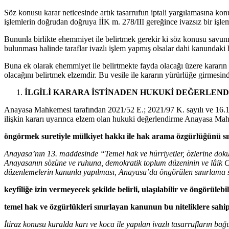
Söz konusu karar neticesinde artık tasarrufun iptali yargılamasına kon
işlemlerin doğrudan doğruya İİK m. 278/III gereğince ivazsız bir işlem
Bununla birlikte ehemmiyet ile belirtmek gerekir ki söz konusu savun
bulunması halinde taraflar ivazlı işlem yapmış olsalar dahi kanundaki h
Buna ek olarak ehemmiyet ile belirtmekte fayda olacağı üzere kararın 
olacağını belirtmek elzemdir. Bu vesile ile kararın yürürlüğe girmes
İLGİLİ KARARA İSTİNADEN HUKUKİ DEĞERLEN
Anayasa Mahkemesi tarafından 2021/52 E.; 2021/97 K. sayılı ve 16.1
ilişkin kararı uyarınca elzem olan hukuki değerlendirme Anayasa Mahk
öngörmek suretiyle mülkiyet hakkı ile hak arama özgürlüğünü sı
Anayasa’nın 13. maddesinde “Temel hak ve hürriyetler, özlerine dokunu
Anayasanın sözüne ve ruhuna, demokratik toplum düzeninin ve lâik Cum
düzenlemelerin kanunla yapılması, Anayasa’da öngörülen sınırlama s
keyfîliğe izin vermeyecek şekilde belirli, ulaşılabilir ve öngörüleb
temel hak ve özgürlükleri sınırlayan kanunun bu niteliklere sahi
İtiraz konusu kuralda karı ve koca ile yapılan ivazlı tasarrufların ba