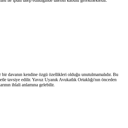
sı ile iptali talep edildiğinde talebin kabulü gerekmektedir.
er bir davanın kendine özgü özellikleri olduğu unutulmamalıdır. Bu
tle tavsiye edilir. Yavuz Uyanık Avukatlık Ortaklığı'nın önceden
rının ihlali anlamına gelebilir.