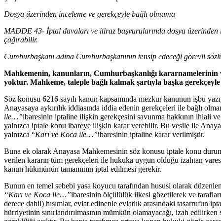
Dosya üzerinden inceleme ve gerekçeyle bağlı olmama
MADDE 43- İptal davaları ve itiraz başvurularında dosya üzerinden in
çağırabilir.
Cumhurbaşkanı adına Cumhurbaşkanının tensip edeceği görevli sözl
Mahkemenin, kanunların, Cumhurbaşkanlığı kararnamelerinin ve
yoktur. Mahkeme, taleple bağlı kalmak şartıyla başka gerekçeyle
Söz konusu 6216 sayılı kanun kapsamında mezkur kanunun işbu yazıy
Anayasaya aykırılık iddiasında iddia edenin gerekçeleri ile bağlı olmam
ile…”
ibaresinin iptaline ilişkin gerekçesini savunma hakkının ihlali v
yalnızca iptale konu ibareye ilişkin karar verebilir. Bu vesile ile A
yalnızca “
Karı ve Koca ile…”
ibaresinin iptaline karar verilmiştir.
Buna ek olarak Anayasa Mahkemesinin söz konusu iptale konu durumu
verilen kararın tüm gerekçeleri ile hukuka uygun olduğu izahtan varest
kanun hükmünün tamamının iptal edilmesi gerekir.
Bunun en temel sebebi yasa koyucu tarafından hususi olarak düzenlenm
“Karı ve Koca ile…”
ibaresinin ölçülülük ilkesi gözetilerek ve tarafl
derece dahil) hısımlar, evlat edinenle evlatlık arasındaki tasarrufun ip
hürriyetinin sınırlandırılmasının mümkün olamayacağı, izah edilirken s