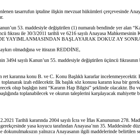
nlenen tasarrufun iptaline ilişkin mevzuat hükümleri çerçevesinde Ana
r.
anun’un 53. maddesiyle değiştirilen (1) numaralı bendinde yer alan “Ka
 fıkrası ile 30/3/2011 tarihli ve 6216 sayılı Anayasa Mahkemesinin
 GAZETE’DE YAYIMLANMASINDAN BAŞLAYARAK DOKUZ AY SO
a aykırı olmadığına ve itirazın REDDİNE,
in 3494 sayılı Kanun’un 55. maddesiyle değiştirilen üçüncü fıkrasının b
n ret kararına konu B. ve C. Konu Başlıklı kararlar incelenmeyecektir
 toplanarak izah edilecektir. İlk başlık söz konusu kararın kısa bir gerek
erecek olup başlığın ismi “Kararın Hap Bilgisi” şeklinde olacaktır. Bu ve
şlığında toplanabilecek ve okurun taleplerini karşılayacak mahiyette bir
.2021 Tarihli kararında 2004 sayılı İcra ve İflas Kanununun 278. Mad
arın gerekçesinde yasa koyucu tarafından Anayasa’nın 35. Maddesinde 
ne dokunulmaksızın yalnızca Anayasanın ilgili maddelerinde belirtilen s