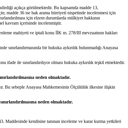
ndirdiği açıkça görülmektedir. Bu kapsamda madde 13,
çin; madde 36 ise hak arama hürriyeti nispetinde incelenmesi için
ırlandırılması için elzem durumlarda mülkiyet hakkının
el kavram içerisinde incelenmiştir.
nleme mahiyeti ve iptali konu İİK m. 278/III mevzuatının hakları
esinde sınırlandırmasında bir hukuka aykırılık bulunmadığı Anayasa
 ifade ile sınırlandırılıyor olması hukuka aykırılık teşkil etmektedir.
ınırlandırılmasına neden olmaktadır.
adır. Bu sebeple Anayasa Mahkemesinin Ölçülülük ilkesine ilişkin
sınırlandırılmasına neden olmaktadır.
. Maddesinde kendisine tanınan inceleme ve karar kurma yetkileri