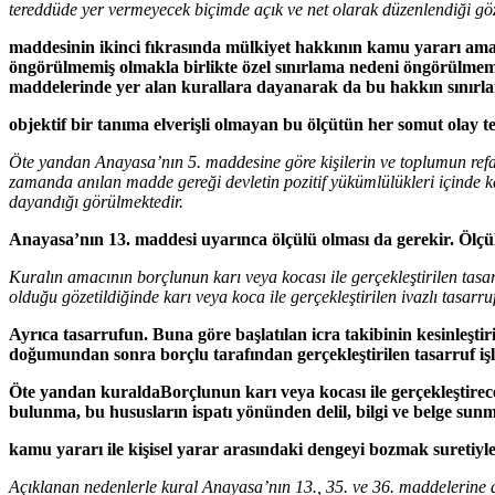
tereddüde yer vermeyecek biçimde açık ve net olarak düzenlendiği gözetil
maddesinin ikinci fıkrasında mülkiyet hakkının kamu yararı amacı
öngörülmemiş olmakla birlikte özel sınırlama nedeni öngörülme
maddelerinde yer alan kurallara dayanarak da bu hakkın sınır
objektif bir tanıma elverişli olmayan bu ölçütün her somut olay t
Öte yandan Anayasa’nın 5. maddesine göre kişilerin ve toplumun ref
zamanda anılan madde gereği devletin pozitif yükümlülükleri içinde
dayandığı görülmektedir.
Anayasa’nın 13. maddesi uyarınca ölçülü olması da gerekir. Ölçülülü
Kuralın amacının borçlunun karı veya kocası ile gerçekleştirilen tasa
olduğu gözetildiğinde karı veya koca ile gerçekleştirilen ivazlı tasa
Ayrıca tasarrufun
. Buna göre başlatılan icra takibinin kesinleş
doğumundan sonra borçlu tarafından gerçekleştirilen tasarruf işle
Öte yandan kuralda
Borçlunun karı veya kocası ile gerçekleştire
bulunma, bu hususların ispatı yönünden delil, bilgi ve belge s
kamu yararı ile kişisel yarar arasındaki dengeyi bozmak suretiy
Açıklanan nedenlerle kural Anayasa’nın 13., 35. ve 36. maddelerine ayk