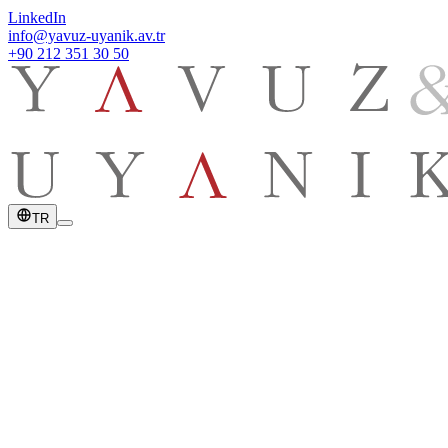
LinkedIn
info@yavuz-uyanik.av.tr
+90 212 351 30 50
TR