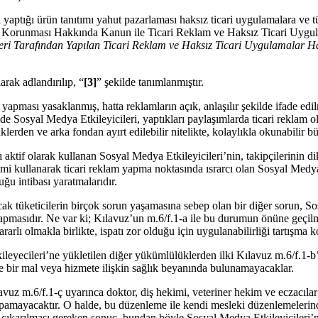
n yaptığı ürün tanıtımı yahut pazarlaması haksız ticari uygulamalara ve 
in Korunması Hakkında Kanun ile Ticari Reklam ve Haksız Ticari Uygu
leri Tarafından Yapılan Ticari Reklam ve Haksız Ticari Uygulamalar H
larak adlandırılıp, “
[3]
” şekilde tanımlanmıştır.
ması yasaklanmış, hatta reklamların açık, anlaşılır şekilde ifade edilmes
de Sosyal Medya Etkileyicileri, yaptıkları paylaşımlarda ticari reklam ol
erden ve arka fondan ayırt edilebilir nitelikte, kolaylıkla okunabilir bü
ı aktif olarak kullanan Sosyal Medya Etkileyicileri’nin, takipçilerinin d
mi kullanarak ticari reklam yapma noktasında ısrarcı olan Sosyal Medya 
uğu intibası yaratmalarıdır.
ncak tüketicilerin birçok sorun yaşamasına sebep olan bir diğer sorun, 
yapmasıdır. Ne var ki; Kılavuz’un m.6/f.1-a ile bu durumun önüne geçil
lı olmakla birlikte, ispatı zor olduğu için uygulanabilirliği tartışma k
ileyecileri’ne yükletilen diğer yükümlülüklerden ilki Kılavuz m.6/f.1-
de bir mal veya hizmete ilişkin sağlık beyanında bulunamayacaklar.
avuz m.6/f.1-ç uyarınca doktor, diş hekimi, veteriner hekim ve eczacılar
amayacaktır. O halde, bu düzenleme ile kendi mesleki düzenlemelerind
ıkarılması gereken sonuç, bundan böyle Sosyal Medya Etkileyicileri’nin 