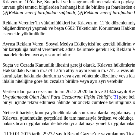
Kılavuz m. 10’da ise, Snapchat ve Instagram adlı mecralardan paylaşılan
unvanı gibi tanıtıcı bilgilerden herhangi biri ile birlikte şu ibarelerde
@[Reklam veren] tarafından sağlandı, @[Reklam veren] tarafından he
Reklam Verenler’in yükümlülükleri ise Kılavuz m. 11’de düzenlenmişt
bilgilendirmeyi yapmak ve başta 6502 Tüketicinin Korunması Hakkınd
istemekle yükümlüdür.
Ayrıca Reklam Veren, Sosyal Medya Etkileyicisi’ne gerekli bildirim v
bir karışıklığa mahal verememek adına belirtmek gerekir ki; Reklam V
maddelerinden ayrı ayrı sorumludur.
Suçta ve Cezada Kanunilik ilkesini gereği olarak, Kılavuz hükümlerin
Hakkındaki Kanun m.77/f.13’ün atfıyla aynı kanun m.77/f.12 esas alı
kuruluşları hakkında durdurma veya aynı yöntemle düzeltme veya idari
ihlalin niteliğine göre bu cezaları birlikte veya ayrı ayrı verebilir.
Verilen idari para cezasının tutarı 26.12.2020 tarih ve 31346 sayılı 
Uygulanacak Olan İdari Para Cezalarına İlişkin Tebliğ
”e
[3]
göre beli
bir yıl içinde tekrar edilmesi hâlinde bir önceki cümlede belirttiğimiz 
Netice itibariyle, konuya yönelik olarak son zamanlarda uygulamaya g
Kılavuz, günümüzün gerçekleri ile tam manasıyla örtüşen ve oldukça 
haksız ticari uygulamalar ile tüketiciyi aldatmaya yönelik uygulamala
[1] 10.01.2015 tarih, 29232 sayılı Resmi Gazete’de yayımlanmış Tic