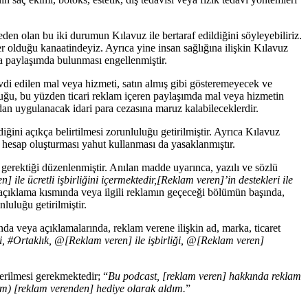
den olan bu iki durumun Kılavuz ile bertaraf edildiğini söyleyebiliriz.
r olduğu kanaatindeyiz. Ayrıca yine insan sağlığına ilişkin Kılavuz
da paylaşımda bulunması engellenmiştir.
vdi edilen mal veya hizmeti, satın almış gibi gösteremeyecek ve
duğu, bu yüzden ticari reklam içeren paylaşımda mal veya hizmetin
dan uygulanacak idari para cezasına maruz kalabileceklerdir.
iğini açıkça belirtilmesi zorunluluğu getirilmiştir. Ayrıca Kılavuz
 hesap oluşturması yahut kullanması da yasaklanmıştır.
gerektiği düzenlenmiştir. Anılan madde uyarınca, yazılı ve sözlü
] ile ücretli işbirliğini içermektedir
,
[Reklam veren]’in destekleri il
e
 açıklama kısmında veya ilgili reklamın geçeceği bölümün başında,
luluğu getirilmiştir.
nda veya açıklamalarında, reklam verene ilişkin ad, marka, ticaret
, #Ortaklık, @[Reklam veren] ile işbirliği, @[Reklam veren]
verilmesi gerekmektedir; “
Bu podcast, [reklam veren] hakkında reklam
iğim) [reklam verenden] hediye olarak aldım.
”