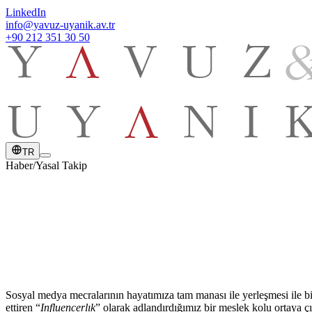
LinkedIn
info@yavuz-uyanik.av.tr
+90 212 351 30 50
TR
Haber
/
Yasal Takip
YAYIN TARİHİ
19 Ocak 2024
Sosyal medya mecralarının hayatımıza tam manası ile yerleşmesi ile bi
ettiren “
Influencerlık
” olarak adlandırdığımız bir meslek kolu ortaya çı