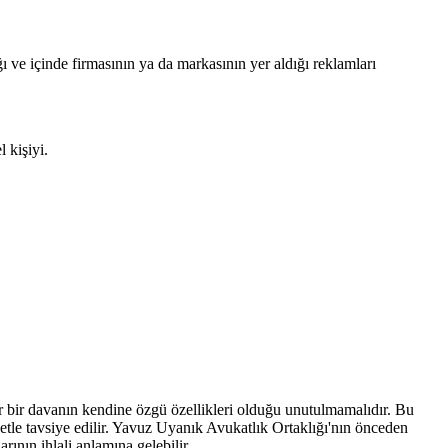
ı ve içinde firmasının ya da markasının yer aldığı reklamları
 kişiyi.
er bir davanın kendine özgü özellikleri olduğu unutulmamalıdır. Bu
tle tavsiye edilir. Yavuz Uyanık Avukatlık Ortaklığı'nın önceden
rının ihlali anlamına gelebilir.