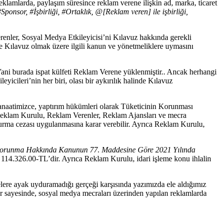
reklamlarda, paylaşım süresince reklam verene ilişkin ad, marka, ticaret
onsor, #İşbirliği, #Ortaklık, @[Reklam veren] ile işbirliği,
enler, Sosyal Medya Etkileyicisi’ni Kılavuz hakkında gerekli
Kılavuz olmak üzere ilgili kanun ve yönetmeliklere uymasını
Yani burada ispat külfeti Reklam Verene yüklenmiştir.. Ancak herhangi
yicileri’nin her biri, olası bir aykırılık halinde Kılavuz
 Kanaatimizce, yaptırım hükümleri olarak Tüketicinin Korunması
e Reklam Kurulu, Reklam Verenler, Reklam Ajansları ve mecra
durma cezası uygulanmasına karar verebilir. Ayrıca Reklam Kurulu,
 Korunma Hakkında Kanunun 77. Maddesine Göre 2021 Yılında
sı 114.326.00-TL’dir. Ayrıca Reklam Kurulu, idari işleme konu ihlalin
lere ayak uyduramadığı gerçeği karşısında yazımızda ele aldığımız
r sayesinde, sosyal medya mecraları üzerinden yapılan reklamlarda