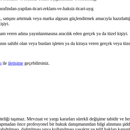
-tarafindan-yapilan-ticari-reklam-ve-haksiz-ticari-uyg
, satışını artırmak veya marka algısını güçlendirmek amacıyla hazırlattığ
işiyi.
am veren adına yayınlanmasına aracılık eden gerçek ya da tüzel kişiyi.
anın sahibi olan veya bunları işleten ya da kiraya veren gerçek veya tüzel
ı
ile
iletişime
geçebilirsiniz.
teliği taşımaz. Mevzuat ve yargı kararları sürekli değişime tabidir ve h
yapmadan önce profesyonel bir hukuk danışmanından bilgi alınması şidde
ltılması, dağıtılması veya kullanılması yasaktır ve telif hakları kanunla