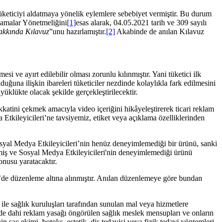
tüketiciyi aldatmaya yönelik eylemlere sebebiyet vermiştir. Bu durum
lamalar Yönetmeliğini
[1]
esas alarak, 04.05.2021 tarih ve 309 sayılı
akkında Kılavuz
”unu hazırlamıştır.
[2]
Akabinde de anılan Kılavuz
i ve ayırt edilebilir olması zorunlu kılınmıştır. Yani tüketici ilk
duğuna ilişkin ibareleri tüketiciler nezdinde kolaylıkla fark edilmesini
yüklükte olacak şekilde gerçekleştirilecektir.
ikkatini çekmek amacıyla video içeriğini hikâyeleştirerek ticari reklam
Etkileyicileri’ne tavsiyemiz, etiket veya açıklama özelliklerinden
Sosyal Medya Etkileyicileri’nin henüz deneyimlemediği bir ürünü, sanki
miş ve Sosyal Medya Etkileyicileri'nin deneyimlemediği ürünü
onusu yaratacaktır.
b’de düzenleme altına alınmıştır. Anılan düzenlemeye göre bundan
 ile sağlık kuruluşları tarafından sunulan mal veya hizmetlere
e dahi reklam yasağı öngörülen sağlık meslek mensupları ve onların
saç ekimi, botoks, estetik, diş tedavisi veya fizik tedavi yöntemleri