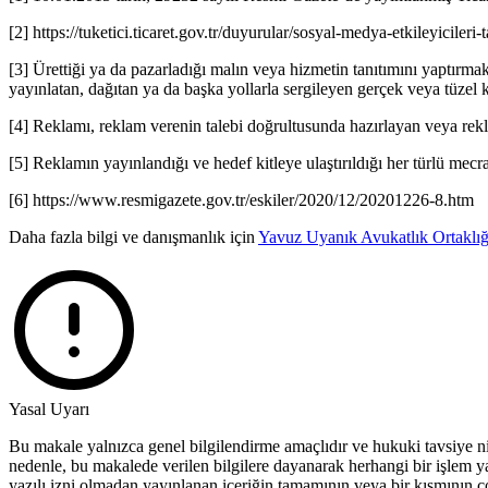
[2] https://tuketici.ticaret.gov.tr/duyurular/sosyal-medya-etkileyicileri
[3] Ürettiği ya da pazarladığı malın veya hizmetin tanıtımını yaptırmak
yayınlatan, dağıtan ya da başka yollarla sergileyen gerçek veya tüzel k
[4] Reklamı, reklam verenin talebi doğrultusunda hazırlayan veya rekl
[5] Reklamın yayınlandığı ve hedef kitleye ulaştırıldığı her türlü mecr
[6] https://www.resmigazete.gov.tr/eskiler/2020/12/20201226-8.htm
Daha fazla bilgi ve danışmanlık için
Yavuz Uyanık Avukatlık Ortaklığ
Yasal Uyarı
Bu makale yalnızca genel bilgilendirme amaçlıdır ve hukuki tavsiye ni
nedenle, bu makalede verilen bilgilere dayanarak herhangi bir işlem 
yazılı izni olmadan yayınlanan içeriğin tamamının veya bir kısmının çoğa