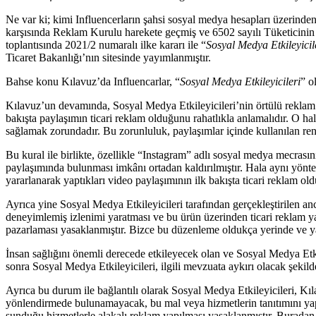
Ne var ki; kimi Influencerların şahsi sosyal medya hesapları üzerinde
karşısında Reklam Kurulu harekete geçmiş ve 6502 sayılı Tüketicin
toplantısında 2021/2 numaralı ilke kararı ile “
Sosyal Medya Etkileyici
Ticaret Bakanlığı’nın sitesinde yayımlanmıştır.
Bahse konu Kılavuz’da Influencarlar, “
Sosyal Medya Etkileyicileri
” o
Kılavuz’un devamında, Sosyal Medya Etkileyicileri’nin örtülü reklam yap
bakışta paylaşımın ticari reklam olduğunu rahatlıkla anlamalıdır. O hal
sağlamak zorundadır. Bu zorunluluk, paylaşımlar içinde kullanılan renkl
Bu kural ile birlikte, özellikle “Instagram” adlı sosyal medya mecrasın
paylaşımında bulunması imkânı ortadan kaldırılmıştır. Hala aynı yönte
yararlanarak yaptıkları video paylaşımının ilk bakışta ticari reklam old
Ayrıca yine Sosyal Medya Etkileyicileri tarafından gerçekleştirilen a
deneyimlemiş izlenimi yaratması ve bu ürün üzerinden ticari reklam 
pazarlaması yasaklanmıştır. Bizce bu düzenleme oldukça yerinde ve yarar
İnsan sağlığını önemli derecede etkileyecek olan ve Sosyal Medya Etk
sonra Sosyal Medya Etkileyicileri, ilgili mevzuata aykırı olacak şekil
Ayrıca bu durum ile bağlantılı olarak Sosyal Medya Etkileyicileri, Kıl
yönlendirmede bulunamayacak, bu mal veya hizmetlerin tanıtımını yap
sunduğu hizmetlerle alakalı reklam yapılması yasaklanmıştır. Buradan ç