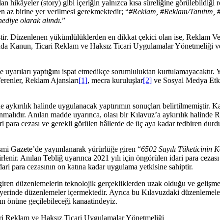
 hikâyeler (story) gibi içeriğin yalnızca kısa süreliğine görülebildiği 
n en az birine yer verilmesi gerekmektedir; “
#Reklam, #Reklam/Tanıtım, #Sp
diye olarak alındı.
”
ir. Düzenlenen yükümlülüklerden en dikkat çekici olan ise, Reklam Ver
a Kanun, Ticari Reklam ve Haksız Ticari Uygulamalar Yönetmeliği ve 
e uyarıları yaptığını ispat etmedikçe sorumluluktan kurtulamayacaktır. 
erenler, Reklam Ajansları
[1]
, mecra kuruluşlar
[2]
ve Sosyal Medya Etkile
e aykırılık halinde uygulanacak yaptırımın sonuçları belirtilmemiştir.
nmalıdır. Anılan madde uyarınca, olası bir Kılavuz’a aykırılık halind
 para cezası ve gerekli görülen hâllerde de üç aya kadar tedbiren dur
Resmi Gazete’de yayımlanarak yürürlüğe giren “
6502 Sayılı Tüketicinin
rlenir. Anılan Tebliğ uyarınca 2021 yılı için öngörülen idari para ceza
idari para cezasının on katına kadar uygulama yetkisine sahiptir.
iren düzenlemelerin teknolojik gerçekliklerden uzak olduğu ve gelişme
yerinde düzenlemeler içermektedir. Ayrıca bu Kılavuzdaki düzenlemele
rın önüne geçilebileceği kanaatindeyiz.
ari Reklam ve Haksız Ticari Uygulamalar Yönetmeliği