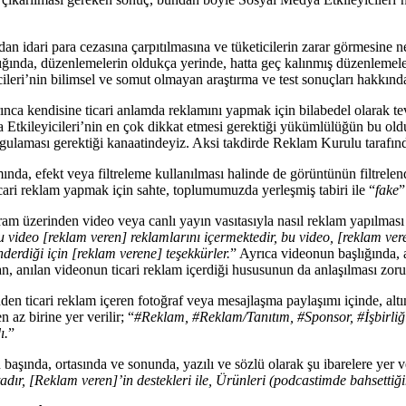
 idari para cezasına çarpıtılmasına ve tüketicilerin zarar görmesine ne
dığında, düzenlemelerin oldukça yerinde, hatta geç kalınmış düzenlemele
cileri’nin bilimsel ve somut olmayan araştırma ve test sonuçları hakkın
ınca kendisine ticari anlamda reklamını yapmak için bilabedel olarak te
a Etkileyicileri’nin en çok dikkat etmesi gerektiği yükümlülüğün bu ol
vurgulaması gerektiği kanaatindeyiz. Aksi takdirde Reklam Kurulu tarafın
ında, efekt veya filtreleme kullanılması halinde de görüntünün filtrelend
cari reklam yapmak için sahte, toplumumuzda yerleşmiş tabiri ile “
fake
”
m üzerinden video veya canlı yayın vasıtasıyla nasıl reklam yapılması 
 video [reklam veren] reklamlarını içermektedir
, b
u video, [reklam veren
derdiği için [reklam verene] teşekkürler.
” Ayrıca videonun başlığında,
n, anılan videonun ticari reklam içerdiği hususunun da anlaşılması zorun
en ticari reklam içeren fotoğraf veya mesajlaşma paylaşımı içinde, altı
n az birine yer verilir; “
#Reklam, #Reklam/Tanıtım, #Sponsor, #İşbirliği
ı.
”
n başında, ortasında ve sonunda, yazılı ve sözlü olarak şu ibarelere yer 
aktadır, [Reklam veren]’in destekleri ile, Ürünleri (podcastimde bahsett