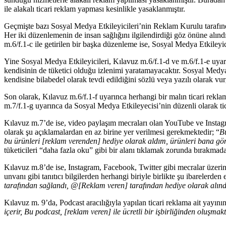
ile alakalı ticari reklam yapması kesinlikle yasaklanmıştır.
Geçmişte bazı Sosyal Medya Etkileyicileri’nin Reklam Kurulu tarafından
Her iki düzenlemenin de insan sağlığını ilgilendirdiği göz önüne alın
m.6/f.1-c ile getirilen bir başka düzenleme ise, Sosyal Medya Etkileyi
Yine Sosyal Medya Etkileyicileri, Kılavuz m.6/f.1-d ve m.6/f.1-e uyar
kendisinin de tüketici olduğu izlenimi yaratamayacaktır. Sosyal Medy
kendisine bilabedel olarak tevdi edildiğini sözlü veya yazılı olarak 
Son olarak, Kılavuz m.6/f.1-f uyarınca herhangi bir malın ticari reklam
m.7/f.1-g uyarınca da Sosyal Medya Etkileyecisi’nin düzenli olarak ti
Kılavuz m.7’de ise, video paylaşım mecraları olan YouTube ve Instagra
olarak şu açıklamalardan en az birine yer verilmesi gerekmektedir; “
Bu
b
u ürünleri [reklam verenden] hediye olarak aldım
, ü
rünleri bana gön
tüketicileri “daha fazla oku” gibi bir alanı tıklamak zorunda bırakmada
Kılavuz m.8’de ise, Instagram, Facebook, Twitter gibi mecralar üzerind
unvanı gibi tanıtıcı bilgilerden herhangi biriyle birlikte şu ibarelerden e
tarafından sağlandı, @[Reklam veren] tarafından hediye olarak alınd
Kılavuz m. 9’da, Podcast aracılığıyla yapılan ticari reklama ait yayını
içerir, Bu podcast, [reklam veren] ile ücretli bir işbirliğinden oluşm