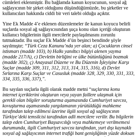
cümleleri eklenmiştir. Bu bağlamda kanun koyucunun, sosyal ağ
sağlayıcının bir şirket olduğunu düşündüğümüzde, bu şirketler ve
kullanıcıları hakkında ciddi bir veri talebi olduğu açıktır.
Yine Ek Madde 4’e eklenen düzenlemeler ile kanun koyucu belirli
suçlarda sosyal ağ sağlayıcısından şuça konu olan içeriği oluşturan
kullanıcı bilgilerinin ilgili mercilerle paylaşılmasını zorunlu
tutmaktadır. Bu suçlar Ek Madde 4’ün beşinci bendinde şöyle
sayılmıştır;
“Türk Ceza Kanunu’nda yer alan; a) Çocukların cinsel
istismarı (madde 103), b) Halkı yanıltıcı bilgiyi alenen yayma
(madde 217/A), c) Devletin birliğini ve ülke bütünlüğünü bozmak
(madde 302), ç) Anayasal Düzene ve Bu Düzenin İşleyişine Karşı
Suçlar (madde 309, 311, 312, 313, 314, 315, 316), d) Devlet
Sırlarına Karşı Suçlar ve Casusluk (madde 328, 329, 330, 331, 333,
334, 335, 336, 337),”.
Bu sayılan suçlarla ilgili olarak madde metni “
suçlarına konu
internet içeriklerini oluşturan veya yayan faillere ulaşmak için
gerekli olan bilgiler soruşturma aşamasında Cumhuriyet savcısı,
kovuşturma aşamasında yargılamanın yürütüldüğü mahkeme
tarafından talep edilmesi üzerine ilgili sosyal ağ sağlayıcının
Türkiye’deki temsilcisi tarafından adli mercilere verilir. Bu bilgilerin
talep eden Cumhuriyet Başsavcılığı veya mahkemeye verilmemesi
durumunda, ilgili Cumhuriyet savcısı tarafından, yurt dışı kaynaklı
sosyal ağ sağlayıcının internet trafiği bant genişliğinin yüzde doksan