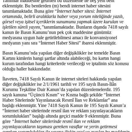
Tanımlar maddesine getirilen bu düzenleme ile beş yeni bent
eklenmiştir. Bu bentlerden (m) bendi internet haber sitesini
tanımlamaktadır. Buna göre “
İnternet haber sitesi: İnternet
ortamında, belirli aralıklarla haber veya yorum niteliğinde yazılı,
görsel veya işitsel içeriklerin sunumunu yapmak üzere kurulan ve
işletilen süreli yayını,”
tanımlamaktadır
.
Bunların dışında 7418 sayılı
kanun ile Basın Kanunu’nun pek çok maddesine günümüz
medyasına uygun hale getirilebilmesi amacı ile konvansiyonel
medyanın yanı sıra “İnternet Haber Sitesi” ibaresi eklenmiştir.
Basın Kanunu’nda yapılan diğer değişiklikler ise temelde Basın
Kartını kimlerin hangi şartlar altında alabileceği, bu kartın hangi
kurum tarafından hangi kriterlerde verileceği ve iptalinin söz konusu
olduğu haller hakkındadır.
İlaveten, 7418 Sayılı Kanun ile internet siteleri hakkında yapılan
diğer değişiklikler ise 2/1/1961 tarihli ve 195 sayılı Basın-İlân
Kurumu Teşkiline Dair Kanun’da yapılan düzenlemelerdir. 195
sayılı kanuna “Üçüncü Kısım” ve Kısma bağlı şekilde “İnternet
Haber Sitelerinde Yayınlanacak Resmî İlan ve Reklamlar” ana
başlığı eklenmiştir. Yine 7418 Sayılı Kanun ile 195 Sayılı Kanun’a
“İnternet haber sitelerinde resmî ilan ve reklam yayınlayacakların
sorumlulukları” başlığı altında geçici madde 9 eklenmiştir. Buna
göre
“İnternet haber sitelerinde resmî ilan ve reklam
yayınlayacakların taşıması gereken vasıflar ve yerin getirmesi
gereken sorumluluklar ile yayına ilişkin usul ve esaslar bu maddenin