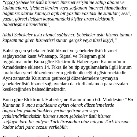
“(ççç) Şebekeler üstü hizmet: İnternet erişimine sahip abone ve
kullanıcılara, işletmecilerden veya sağlanan internet hizmetinden
bağımsız olarak kamuya açık bir yazılım vasıtası ile sunulan; sesli,
yazılı, görsel iletişim kapsamındaki kişiler arası elektronik
haberleşme hizmetlerini,
(ddd) Şebekeler üstü hizmet sağlayıcı: Şebekeler üstü hizmet tanımı
kapsamına giren hizmetleri sunan gerçek veya tüzel kişiyi,”
Bahsi geçen şebekeler üstü hizmet ve şebekeler üstü hizmet
sağlayıcıdan kasıt Whatsapp, Signal ve Telegram gibi
uygulamalardır. Buna göre Elektronik Haberleşme Kanunu’nun
9.maddesine eklenen 14. Fıkra ile bu tip uygulamalarla ilgili kurum
tarafından yerel düzenlemelerin getirilebileceğini göstermektedir.
Aynı zamanda Kurumun getireceği düzenlemelere uymayan
şebekeler üstü hizmet sağlayıcılara da ciddi anlamda para cezaları
kesileceğinden bahsedilmektedir.
Buna göre Elektronik Haberleşme Kanunu’nun 60. Maddesine
“Bu
Kanunun 9 uncu maddesine aykırı olarak düzenlemelerde
öngörülen yükümlülükleri yerine getirmeyen veya
yetkilendirilmeksizin hizmet sunan şebekeler üstü hizmet
sağlayıcılara bir milyon Türk lirasından otuz milyon Türk lirasına
kadar idari para cezası verilebilir.