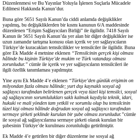
Düzenlenmesi ve Bu Yayınlar Yoluyla İşlenen Suçlarla Mücadele
Edilmesi Hakkında Kanun’dur.
Buna göre 5651 Sayılı Kanun’da ciddi anlamda değişiklikler
yapılmış, bu değişikliklerden bir kısmı kanunun 6/A maddesinde
düzenlenen “Erişim Sağlayıcıları Birliği” ile ilgilidir. 7418 Sayılı
Kanun ile 5651 Sayılı Kanun’da yer alan bir diğer değişiklikler ise
uzun zamandır tartışma konusu olan içerik ve yer sağlayıcıların
Türkiye’de kuracakları temsilcilikler ve temsilciler ile ilgilidir. Buna
göre Ek Madde 4 metnine eklenen
“Temsilcinin gerçek kişi olması
hâlinde bu kişinin Türkiye’de mukim ve Türk vatandaşı olması
zorunludur.”
cümle ile içerik ve yer sağlayıcıların temsilcileri ile
ilgili özellik tanımlaması yapılmıştır.
Yine aynı Ek Madde 4’e eklenen
“Türkiye’den günlük erişimin on
milyondan fazla olması hâlinde; yurt dışı kaynaklı sosyal ağ
sağlayıcı tarafından belirlenen gerçek veya tüzel kişi temsilci, sosyal
ağ sağlayıcının sorumlulukları saklı kalmak kaydıyla teknik, idari,
hukuki ve mali yönden tam yetkili ve sorumlu olup bu temsilcinin
tüzel kişi olması hâlinde doğrudan sosyal ağ sağlayıcı tarafından
sermaye şirketi şeklinde kurulan bir şube olması zorunludur.”
cümle
ile sosyal ağ sağlayıcılarına sermaye şirketi olarak kurulan bir
şubesinin Türkiye’de kurulması zorunluluğu getirilmiştir.
Ek Madde 4’e getirilen bir diğer düzenleme ise sosyal ağ