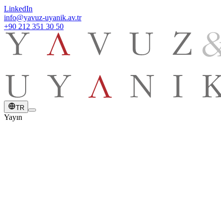
LinkedIn
info@yavuz-uyanik.av.tr
+90 212 351 30 50
TR
Yayın
YAYIN TARİHİ
27 Ekim 2022