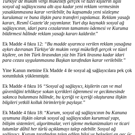
Türkiye’de mukim vergi mükellefi gerçek ve tüzel kişilerin ilgili
sosyal ağ sağlayıcısına altı aya kadar yeni reklam vermesinin
yasaklanmasına karar verilebilir, bu kapsamda yeni sözleşme
kurulamaz ve buna ilişkin para transferi yapılamaz. Reklam yasağı
kararı, Resmî Gazete’de yayımlanır. Yurt dışı kaynaklı sosyal ağ
sağlayıcının, idari para cezalarının tamamını ödemesi ve Kuruma
bildirmesi hâlinde reklam yasağı kararı kaldırılır.
”
Ek Madde 4 fıkra 12:
“Bu madde uyarınca verilen reklam yasağına
aykırı davranan Türkiye’de mukim vergi mükellefi gerçek ve tüzel
kişilere, on bin Türk lirasından yüz bin Türk lirasına kadar idari
para cezası uygulanmasına Başkan tarafından karar verilebilir.”
Yine Kanun metnine Ek Madde 4 ile sosyal ağ sağlayıcılara pek çok
sorumluluk yüklenmiştir.
Ek Madde 4 fıkra 16
“Sosyal ağ sağlayıcı, kişilerin can ve mal
güvenliğini tehlikeye sokan içerikleri öğrenmesi ve gecikmesinde
sakınca bulunması hâlinde, bu içeriği ve içeriği oluşturana ilişkin
bilgileri yetkili kolluk birimleriyle paylaşır.”
Ek Madde 4 fıkra 18: “
Kurum, sosyal ağ sağlayıcının bu Kanuna
uyumuna ilişkin olarak sosyal ağ sağlayıcıdan kurumsal yapı,
bilişim sistemleri, algoritmalar, veri işleme mekanizmaları ve ticari
tutumlar dâhil her türlü açıklamayı talep edebilir. Sosyal ağ
sağlayıcı, Kurum tarafından talep edilen bilgi ve belgeleri en geç üç