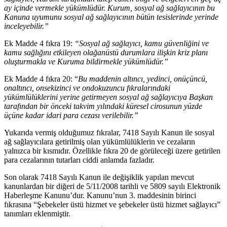
ay içinde vermekle yükümlüdür. Kurum, sosyal ağ sağlayıcının bu
Kanuna uyumunu sosyal ağ sağlayıcının bütün tesislerinde yerinde
inceleyebilir.”
Ek Madde 4 fıkra 19:
“Sosyal ağ sağlayıcı, kamu güvenliğini ve
kamu sağlığını etkileyen olağanüstü durumlara ilişkin kriz planı
oluşturmakla ve Kuruma bildirmekle yükümlüdür.”
Ek Madde 4 fıkra 20: “
Bu maddenin altıncı, yedinci, onüçüncü,
onaltıncı, onsekizinci ve ondokuzuncu fıkralarındaki
yükümlülüklerini yerine getirmeyen sosyal ağ sağlayıcıya Başkan
tarafından bir önceki takvim yılındaki küresel cirosunun yüzde
üçüne kadar idari para cezası verilebilir.”
Yukarıda vermiş olduğumuz fıkralar, 7418 Sayılı Kanun ile sosyal
ağ sağlayıcılara getirilmiş olan yükümlülüklerin ve cezaların
yalnızca bir kısmıdır. Özellikle fıkra 20 de görüleceği üzere getirilen
para cezalarının tutarları ciddi anlamda fazladır.
Son olarak 7418 Sayılı Kanun ile değişiklik yapılan mevcut
kanunlardan bir diğeri de 5/11/2008 tarihli ve 5809 sayılı Elektronik
Haberleşme Kanunu’dur. Kanunu’nun 3. maddesinin birinci
fıkrasına “Şebekeler üstü hizmet ve şebekeler üstü hizmet sağlayıcı”
tanımları eklenmiştir.