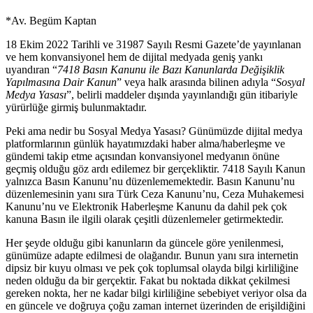
*Av. Begüm Kaptan
18 Ekim 2022 Tarihli ve 31987 Sayılı Resmi Gazete’de yayınlanan
ve hem konvansiyonel hem de dijital medyada geniş yankı
uyandıran “
7418 Basın Kanunu ile Bazı Kanunlarda Değişiklik
Yapılmasına Dair Kanun
” veya halk arasında bilinen adıyla “
Sosyal
Medya Yasası
”, belirli maddeler dışında yayınlandığı gün itibariyle
yürürlüğe girmiş bulunmaktadır.
Peki ama nedir bu Sosyal Medya Yasası? Günümüzde dijital medya
platformlarının günlük hayatımızdaki haber alma/haberleşme ve
gündemi takip etme açısından konvansiyonel medyanın önüne
geçmiş olduğu göz ardı edilemez bir gerçekliktir. 7418 Sayılı Kanun
yalnızca Basın Kanunu’nu düzenlememektedir. Basın Kanunu’nu
düzenlemesinin yanı sıra Türk Ceza Kanunu’nu, Ceza Muhakemesi
Kanunu’nu ve Elektronik Haberleşme Kanunu da dahil pek çok
kanuna Basın ile ilgili olarak çeşitli düzenlemeler getirmektedir.
Her şeyde olduğu gibi kanunların da güncele göre yenilenmesi,
günümüze adapte edilmesi de olağandır. Bunun yanı sıra internetin
dipsiz bir kuyu olması ve pek çok toplumsal olayda bilgi kirliliğine
neden olduğu da bir gerçektir. Fakat bu noktada dikkat çekilmesi
gereken nokta, her ne kadar bilgi kirliliğine sebebiyet veriyor olsa da
en güncele ve doğruya çoğu zaman internet üzerinden de erişildiğini