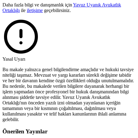
Daha fazla bilgi ve danışmanlık için
Yavuz Uyanık Avukatlık
Ortaklığı
ile
iletişime
geçebilirsiniz.
Yasal Uyarı
Bu makale yalnızca genel bilgilendirme amaçlıdır ve hukuki tavsiye
niteliği taşımaz. Mevzuat ve yargı kararları sürekli değişime tabidir
ve her bir davanın kendine özgü özellikleri olduğu unutulmamalıdır.
Bu nedenle, bu makalede verilen bilgilere dayanarak herhangi bir
işlem yapmadan önce profesyonel bir hukuk danışmanından bilgi
alınması şiddetle tavsiye edilir. Yavuz Uyanık Avukatlık
Ortaklığı'nın önceden yazılı izni olmadan yayınlanan içeriğin
tamamının veya bir kısmının çoğaltılması, dağıtılması veya
kullanılması yasaktır ve telif hakları kanunlarının ihlali anlamına
gelebilir.
Önerilen Yayınlar