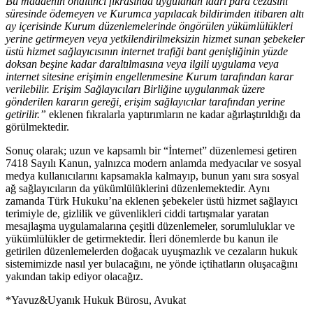
Bu maddenin onaltıncı fıkrasında uygulanan idari para cezasını
süresinde ödemeyen ve Kurumca yapılacak bildirimden itibaren altı
ay içerisinde Kurum düzenlemelerinde öngörülen yükümlülükleri
yerine getirmeyen veya yetkilendirilmeksizin hizmet sunan şebekeler
üstü hizmet sağlayıcısının internet trafiği bant genişliğinin yüzde
doksan beşine kadar daraltılmasına veya ilgili uygulama veya
internet sitesine erişimin engellenmesine Kurum tarafından karar
verilebilir. Erişim Sağlayıcıları Birliğine uygulanmak üzere
gönderilen kararın gereği, erişim sağlayıcılar tarafından yerine
getirilir.”
eklenen fıkralarla yaptırımların ne kadar ağırlaştırıldığı da
görülmektedir.
Sonuç olarak; uzun ve kapsamlı bir “İnternet” düzenlemesi getiren
7418 Sayılı Kanun, yalnızca modern anlamda medyacılar ve sosyal
medya kullanıcılarını kapsamakla kalmayıp, bunun yanı sıra sosyal
ağ sağlayıcıların da yükümlülüklerini düzenlemektedir. Aynı
zamanda Türk Hukuku’na eklenen şebekeler üstü hizmet sağlayıcı
terimiyle de, gizlilik ve güvenlikleri ciddi tartışmalar yaratan
mesajlaşma uygulamalarına çeşitli düzenlemeler, sorumluluklar ve
yükümlülükler de getirmektedir. İleri dönemlerde bu kanun ile
getirilen düzenlemelerden doğacak uyuşmazlık ve cezaların hukuk
sistemimizde nasıl yer bulacağını, ne yönde içtihatların oluşacağını
yakından takip ediyor olacağız.
*Yavuz&Uyanık Hukuk Bürosu, Avukat