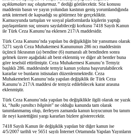
açıklamaları suç oluşturmaz.”
dediği görülecektir. Söz konusu
maddenin basın ve yayın yolundan kastının geniş yorumlandığında
artık interneti de kapsadığı su götürmez bir gerçekliktir.
Kamuoyunda tartışılan ve sosyal platformlarda kişilerin yaptığı
paylaşımların suç unsuru sayılabileceği korkusu 7418 Sayılı Kanun
ile Türk Ceza Kanunu’na eklenen 217/A maddesidir.
Türk Ceza Kanunu’nda yapılan bu değişikliğin bir yansıması olarak
5271 sayılı Ceza Muhakemesi Kanununun 286 ncı maddesinin
üçüncü fıkrasının (a) bendine (6) numaralı alt bendinden sonra
gelmek üzere aşağıdaki alt bent eklenmiş ve diğer alt bentler buna
göre teselsül ettirilmiştir. Ceza Muhakemesi Kanunu’n Temyiz
başlıklı 286. maddesinde temyiz kanun yoluna başvurulabilecek
kararlar ve bunların istisnaları düzenlenmektedir. Ceza
Muhakemeleri Kanunu’nda yapılan değişiklik ile Türk Ceza
Kanunu’n 217/A maddesi de temyiz edilebilecek karar arasına
eklenmiştir.
Türk Ceza Kanunu’nda yapılan bu değişiklikle ilgili olarak ne yazık
ki, “
halkı yanıltıcı bilginin
” ne olduğu kanunda tam olarak
tanımlanmamış olup, ilerleyen zamanda kanun koyucunun bu tanım
ile neyi kastettiğini yargı kararları bizlere gösterecektir.
7418 Sayılı Kanun ile değişiklik yapılan bir diğer kanun ise
4/5/2007 tarihli ve 5651 sayılı İnternet Ortamında Yapılan Yayınların