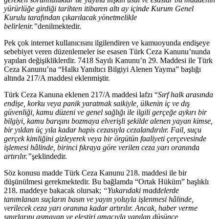
yürürlüğe girdiği tarihten itibaren altı ay içinde Kurum Genel
Kurulu tarafından çıkarılacak yönetmelikle
belirlenir.”
denilmektedir.
Pek çok internet kullanıcısını ilgilendiren ve kamuoyunda endişeye
sebebiyet veren düzenlemeler ise esasen Türk Ceza Kanunu’nunda
yapılan değişikliklerdir. 7418 Sayılı Kanunu’n 29. Maddesi ile Türk
Ceza Kanunu’na “Halkı Yanıltıcı Bilgiyi Alenen Yayma” başlığı
altında 217/A maddesi eklenmiştir.
Türk Ceza Kanuna eklenen 217/A maddesi lafzı “
Sırf halk arasında
endişe, korku veya panik yaratmak saikiyle, ülkenin iç ve dış
güvenliği, kamu düzeni ve genel sağlığı ile ilgili gerçeğe aykırı bir
bilgiyi, kamu barışını bozmaya elverişli şekilde alenen yayan kimse,
bir yıldan üç yıla kadar hapis cezasıyla cezalandırılır. Fail, suçu
gerçek kimliğini gizleyerek veya bir örgütün faaliyeti çerçevesinde
işlemesi hâlinde, birinci fıkraya göre verilen ceza yarı oranında
artırılır.”
şeklindedir.
Söz konusu madde Türk Ceza Kanunu 218. maddesi ile bir
düşünülmesi gerekmektedir. Bu bağlamda “Ortak Hüküm” başlıklı
218. maddeye bakacak olursak;
“Yukarıdaki maddelerde
tanımlanan suçların basın ve yayın yoluyla işlenmesi hâlinde,
verilecek ceza yarı oranına kadar artırılır. Ancak, haber verme
sınırlarını aşmayan ve eleştiri amacıyla yapılan düşünce