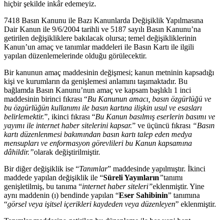
hiçbir şekilde inkâr edemeyiz.
7418 Basın Kanunu ile Bazı Kanunlarda Değişiklik Yapılmasına
Dair Kanun ile 9/6/2004 tarihli ve 5187 sayılı Basın Kanunu’na
getirilen değişikliklere bakılacak olursa; temel değişikliklerinin
Kanun’un amaç ve tanımlar maddeleri ile Basın Kartı ile ilgili
yapılan düzenlemelerinde olduğu görülecektir.
Bir kanunun amaç maddesinin değişmesi; kanun metninin kapsadığı
kişi ve kurumların da genişlemesi anlamını taşımaktadır. Bu
bağlamda Basın Kanunu’nun amaç ve kapsam başlıklı 1 inci
maddesinin birinci fıkrası “
Bu Kanunun amacı, basın özgürlüğü ve
bu özgürlüğün kullanımı ile basın kartına ilişkin usul ve esasları
belirlemektir.
”, ikinci fıkrası “
Bu Kanun basılmış eserlerin basımı ve
yayımı ile internet haber sitelerini kapsar.
” ve üçüncü fıkrası
“Basın
kartı düzenlenmesi bakımından basın kartı talep eden medya
mensupları ve enformasyon görevlileri bu Kanun kapsamına
dâhildir.”
olarak değiştirilmiştir.
Bir diğer değişiklik ise “
Tanımlar
” maddesinde yapılmıştır. İkinci
maddede yapılan değişiklik ile “
Süreli Yayınların
”
tanımı
genişletilmiş, bu tanıma “
internet haber siteleri”
eklenmiştir. Yine
aynı maddenin (ı) bendinde yapılan “
Eser Sahibinin
” tanımına
“
görsel veya işitsel içerikleri kaydeden veya düzenleyen
” eklenmiştir.