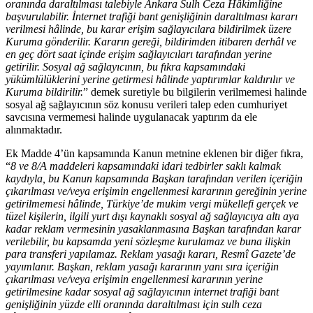
oranında daraltılması talebiyle Ankara Sulh Ceza Hâkimliğine
başvurulabilir. İnternet trafiği bant genişliğinin daraltılması kararı
verilmesi hâlinde, bu karar erişim sağlayıcılara bildirilmek üzere
Kuruma gönderilir. Kararın gereği, bildirimden itibaren derhâl ve
en geç dört saat içinde erişim sağlayıcıları tarafından yerine
getirilir. Sosyal ağ sağlayıcının, bu fıkra kapsamındaki
yükümlülüklerini yerine getirmesi hâlinde yaptırımlar kaldırılır ve
Kuruma bildirilir.
” demek suretiyle bu bilgilerin verilmemesi halinde
sosyal ağ sağlayıcının söz konusu verileri talep eden cumhuriyet
savcısına vermemesi halinde uygulanacak yaptırım da ele
alınmaktadır.
Ek Madde 4’ün kapsamında Kanun metnine eklenen bir diğer fıkra,
“
8 ve 8/A maddeleri kapsamındaki idari tedbirler saklı kalmak
kaydıyla, bu Kanun kapsamında Başkan tarafından verilen içeriğin
çıkarılması ve/veya erişimin engellenmesi kararının gereğinin yerine
getirilmemesi hâlinde, Türkiye’de mukim vergi mükellefi gerçek ve
tüzel kişilerin, ilgili yurt dışı kaynaklı sosyal ağ sağlayıcıya altı aya
kadar reklam vermesinin yasaklanmasına Başkan tarafından karar
verilebilir, bu kapsamda yeni sözleşme kurulamaz ve buna ilişkin
para transferi yapılamaz. Reklam yasağı kararı, Resmî Gazete’de
yayımlanır. Başkan, reklam yasağı kararının yanı sıra içeriğin
çıkarılması ve/veya erişimin engellenmesi kararının yerine
getirilmesine kadar sosyal ağ sağlayıcının internet trafiği bant
genişliğinin yüzde elli oranında daraltılması için sulh ceza