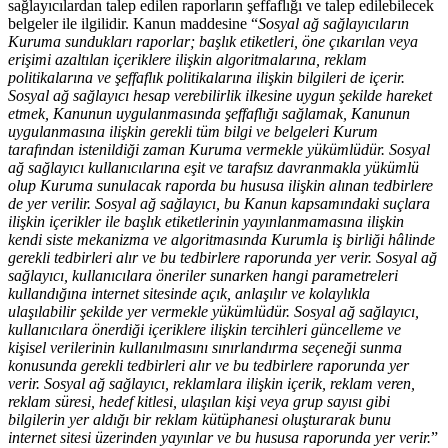
sağlayıcılardan talep edilen raporların şeffaflığı ve talep edilebilecek
belgeler ile ilgilidir. Kanun maddesine “
Sosyal ağ sağlayıcıların
Kuruma sundukları raporlar; başlık etiketleri, öne çıkarılan veya
erişimi azaltılan içeriklere ilişkin algoritmalarına, reklam
politikalarına ve şeffaflık politikalarına ilişkin bilgileri de içerir.
Sosyal ağ sağlayıcı hesap verebilirlik ilkesine uygun şekilde hareket
etmek, Kanunun uygulanmasında şeffaflığı sağlamak, Kanunun
uygulanmasına ilişkin gerekli tüm bilgi ve belgeleri Kurum
tarafından istenildiği zaman Kuruma vermekle yükümlüdür. Sosyal
ağ sağlayıcı kullanıcılarına eşit ve tarafsız davranmakla yükümlü
olup Kuruma sunulacak raporda bu hususa ilişkin alınan tedbirlere
de yer verilir. Sosyal ağ sağlayıcı, bu Kanun kapsamındaki suçlara
ilişkin içerikler ile başlık etiketlerinin yayınlanmamasına ilişkin
kendi siste mekanizma ve algoritmasında Kurumla iş birliği hâlinde
gerekli tedbirleri alır ve bu tedbirlere raporunda yer verir. Sosyal ağ
sağlayıcı, kullanıcılara öneriler sunarken hangi parametreleri
kullandığına internet sitesinde açık, anlaşılır ve kolaylıkla
ulaşılabilir şekilde yer vermekle yükümlüdür. Sosyal ağ sağlayıcı,
kullanıcılara önerdiği içeriklere ilişkin tercihleri güncelleme ve
kişisel verilerinin kullanılmasını sınırlandırma seçeneği sunma
konusunda gerekli tedbirleri alır ve bu tedbirlere raporunda yer
verir. Sosyal ağ sağlayıcı, reklamlara ilişkin içerik, reklam veren,
reklam süresi, hedef kitlesi, ulaşılan kişi veya grup sayısı gibi
bilgilerin yer aldığı bir reklam kütüphanesi oluşturarak bunu
internet sitesi üzerinden yayınlar ve bu hususa raporunda yer verir.
”