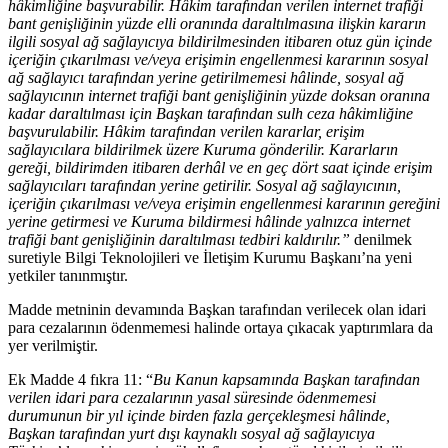
hâkimliğine başvurabilir. Hâkim tarafından verilen internet trafiği
bant genişliğinin yüzde elli oranında daraltılmasına ilişkin kararın
ilgili sosyal ağ sağlayıcıya bildirilmesinden itibaren otuz gün içinde
içeriğin çıkarılması ve/veya erişimin engellenmesi kararının sosyal
ağ sağlayıcı tarafından yerine getirilmemesi hâlinde, sosyal ağ
sağlayıcının internet trafiği bant genişliğinin yüzde doksan oranına
kadar daraltılması için Başkan tarafından sulh ceza hâkimliğine
başvurulabilir. Hâkim tarafından verilen kararlar, erişim
sağlayıcılara bildirilmek üzere Kuruma gönderilir. Kararların
gereği, bildirimden itibaren derhâl ve en geç dört saat içinde erişim
sağlayıcıları tarafından yerine getirilir. Sosyal ağ sağlayıcının,
içeriğin çıkarılması ve/veya erişimin engellenmesi kararının gereğini
yerine getirmesi ve Kuruma bildirmesi hâlinde yalnızca internet
trafiği bant genişliğinin daraltılması tedbiri kaldırılır.”
denilmek
suretiyle Bilgi Teknolojileri ve İletişim Kurumu Başkanı’na yeni
yetkiler tanınmıştır.
Madde metninin devamında Başkan tarafından verilecek olan idari
para cezalarının ödenmemesi halinde ortaya çıkacak yaptırımlara da
yer verilmiştir.
Ek Madde 4 fıkra 11: “
Bu Kanun kapsamında Başkan tarafından
verilen idari para cezalarının yasal süresinde ödenmemesi
durumunun bir yıl içinde birden fazla gerçekleşmesi hâlinde,
Başkan tarafından yurt dışı kaynaklı sosyal ağ sağlayıcıya