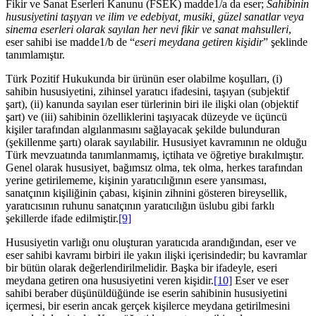
Fikir ve Sanat Eserleri Kanunu (FSEK) madde1/a da eser;
Sahibinin
hususiyetini taşıyan ve ilim ve edebiyat, musiki, güzel sanatlar veya
sinema eserleri olarak sayılan her nevi fikir ve sanat mahsulleri
,
eser sahibi ise madde1/b de “
eseri meydana getiren kişidir
” şeklinde
tanımlamıştır.
Türk Pozitif Hukukunda bir ürünün eser olabilme koşulları, (i)
sahibin hususiyetini, zihinsel yaratıcı ifadesini, taşıyan (subjektif
şart), (ii) kanunda sayılan eser türlerinin biri ile ilişki olan (objektif
şart) ve (iii) sahibinin özelliklerini taşıyacak düzeyde ve üçüncü
kişiler tarafından algılanmasını sağlayacak şekilde bulunduran
(şekillenme şartı) olarak sayılabilir. Hususiyet kavramının ne olduğu
Türk mevzuatında tanımlanmamış, içtihata ve öğretiye bırakılmıştır.
Genel olarak hususiyet, bağımsız olma, tek olma, herkes tarafından
yerine getirilememe, kişinin yaratıcılığının esere yansıması,
sanatçının kişiliğinin çabası, kişinin zihnini gösteren bireysellik,
yaratıcısının ruhunu sanatçının yaratıcılığın üslubu gibi farklı
şekillerde ifade edilmiştir.
[9]
Hususiyetin varlığı onu oluşturan yaratıcıda arandığından, eser ve
eser sahibi kavramı birbiri ile yakın ilişki içerisindedir; bu kavramlar
bir bütün olarak değerlendirilmelidir. Başka bir ifadeyle, eseri
meydana getiren ona hususiyetini veren kişidir.
[10]
Eser ve eser
sahibi beraber düşünüldüğünde ise eserin sahibinin hususiyetini
içermesi, bir eserin ancak gerçek kişilerce meydana getirilmesini