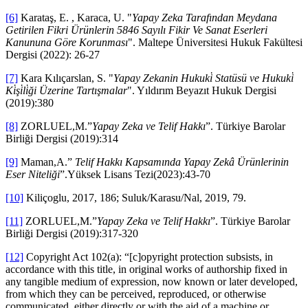
[6]
Karataş, E. , Karaca, U. "
Yapay Zeka Tarafından Meydana
Getirilen Fikri Ürünlerin 5846 Sayılı Fikir Ve Sanat Eserleri
Kanununa Göre Korunması
". Maltepe Üniversitesi Hukuk Fakültesi
Dergisi (2022): 26-27
[7]
Kara Kılıçarslan, S. "
Yapay Zekanin Hukuki̇ Statüsü ve Hukuki̇
Ki̇şi̇li̇ği Üzerine Tartışmalar
". Yıldırım Beyazıt Hukuk Dergisi
(2019):380
[8]
ZORLUEL,M.”
Yapay Zeka ve Telif Hakkı
”. Türkiye Barolar
Birliği Dergisi (2019):314
[9]
Maman,A.”
Telif Hakkı Kapsamında Yapay Zekâ Ürünlerinin
Eser Niteliği
”.Yüksek Lisans Tezi(2023):43-70
[10]
Kiliçoglu, 2017, 186; Suluk/Karasu/Nal, 2019, 79.
[11]
ZORLUEL,M.”
Yapay Zeka ve Telif Hakkı
”. Türkiye Barolar
Birliği Dergisi (2019):317-320
[12]
Copyright Act 102(a): “[c]opyright protection subsists, in
accordance with this title, in original works of authorship fixed in
any tangible medium of expression, now known or later developed,
from which they can be perceived, reproduced, or otherwise
communicated, either directly or with the aid of a machine or