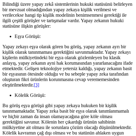
Bilindiği üzere yapay zekâ sistemlerinin hukuki statüsünü belirleyen
bir mevzuat olmadığından yapay zekaya kişilik verilmesi ve
verilecekse hangi tip kişilik modelinin benimsenmesi gerektiği ile
ilgili çeşitli görüşler ve tartışmalar vardır. Yapay zekanın hukuki
statüsüne ilişkin görüşler:
Eşya Görüşü:
Yapay zekayı eşya olarak gören bu görüş, yapay zekanın ayrı bir
kişilik olarak tanınmaması gerektiğini savunmaktadır. Yapay zekayı
kişilerin mülkiyetindeki bir eşya olarak gözlemleyen bu klasik
anlayış, yapay zekanın ayni hak korumasından yararlanacağını ifade
etmektedir. Gelişen teknolojiye yetersiz kaldığı, yapay zekanın basit
bir eşyasının ötesinde olduğu ve bu sebeple yapay zeka tarafından
oluşturan fikri ürünlerin korunmasına cevap verememesinden
eleştirilmektedir.
[3]
Kölelik Görüşü:
Bu görüş eşya görüşü gibi yapay zekaya hukuken bir kişilik
tanınmamaktadır. Yapay zeka basit bir eşya olarak tanımlanmamalı
ve hiçbir zaman da insan olamayacağına göre köle olması
gerektiğini savunur. Kölenin her çıkardığı ürünün sahibinin
mülkiyetine ait olması ile sorunlara çözüm olacağı düşünülmektedir.
Kölelik kavramın çağ dışı olması ve bu statünün ahlaken uygun