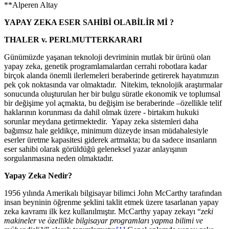
**Alperen Altay
YAPAY ZEKA ESER SAHİBİ OLABİLİR Mİ ?
THALER v. PERLMUTTER
KARARI
Günümüzde yaşanan teknoloji devriminin mutlak bir ürünü olan
yapay zeka, genetik programlamalardan cerrahi robotlara kadar
birçok alanda önemli ilerlemeleri beraberinde getirerek hayatımızın
pek çok noktasında var olmaktadır. Nitekim, teknolojik araştırmalar
sonucunda oluşturulan her bir bulgu süratle ekonomik ve toplumsal
bir değişime yol açmakta, bu değişim ise beraberinde –özellikle telif
haklarının korunması da dahil olmak üzere - birtakım hukuki
sorunlar meydana getirmektedir. Yapay zeka sistemleri daha
bağımsız hale geldikçe, minimum düzeyde insan müdahalesiyle
eserler üretme kapasitesi giderek artmakta; bu da sadece insanların
eser sahibi olarak görüldüğü geleneksel yazar anlayışının
sorgulanmasına neden olmaktadır.
Yapay Zeka Nedir?
1956 yılında Amerikalı bilgisayar bilimci John McCarthy tarafından
insan beyninin öğrenme şeklini taklit etmek üzere tasarlanan yapay
zeka kavramı ilk kez kullanılmıştır. McCarthy yapay zekayı “
zeki
makineler ve özellikle bilgisayar programları yapma bilimi ve