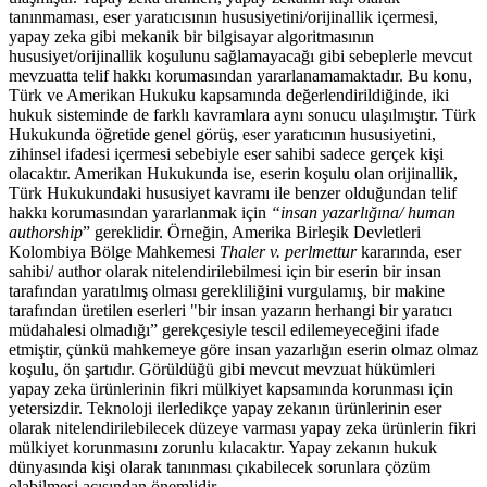
tanınmaması, eser yaratıcısının hususiyetini/orijinallik içermesi,
yapay zeka gibi mekanik bir bilgisayar algoritmasının
hususiyet/orijinallik koşulunu sağlamayacağı gibi sebeplerle mevcut
mevzuatta telif hakkı korumasından yararlanamamaktadır. Bu konu,
Türk ve Amerikan Hukuku kapsamında değerlendirildiğinde, iki
hukuk sisteminde de farklı kavramlara aynı sonucu ulaşılmıştır. Türk
Hukukunda öğretide genel görüş, eser yaratıcının hususiyetini,
zihinsel ifadesi içermesi sebebiyle eser sahibi sadece gerçek kişi
olacaktır. Amerikan Hukukunda ise, eserin koşulu olan orijinallik,
Türk Hukukundaki hususiyet kavramı ile benzer olduğundan telif
hakkı korumasından yararlanmak için
“insan yazarlığına/ human
authorship
” gereklidir. Örneğin, Amerika Birleşik Devletleri
Kolombiya Bölge Mahkemesi
Thaler v. perlmettur
kararında, eser
sahibi/ author olarak nitelendirilebilmesi için bir eserin bir insan
tarafından yaratılmış olması gerekliliğini vurgulamış, bir makine
tarafından üretilen eserleri "bir insan yazarın herhangi bir yaratıcı
müdahalesi olmadığı” gerekçesiyle tescil edilemeyeceğini ifade
etmiştir, çünkü mahkemeye göre insan yazarlığın eserin olmaz olmaz
koşulu, ön şartıdır. Görüldüğü gibi mevcut mevzuat hükümleri
yapay zeka ürünlerinin fikri mülkiyet kapsamında korunması için
yetersizdir. Teknoloji ilerledikçe yapay zekanın ürünlerinin eser
olarak nitelendirilebilecek düzeye varması yapay zeka ürünlerin fikri
mülkiyet korunmasını zorunlu kılacaktır. Yapay zekanın hukuk
dünyasında kişi olarak tanınması çıkabilecek sorunlara çözüm
olabilmesi açısından önemlidir.