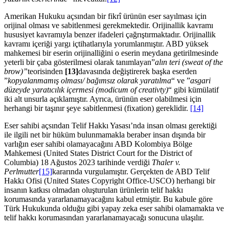
Amerikan Hukuku açsından bir fikrî ürünün eser sayılması için
orijinal olması ve sabitlenmesi gerekmektedir. Orijinallik kavramı
hususiyet kavramıyla benzer ifadeleri çağrıştırmaktadır. Orijinallik
kavramı içeriği yargı içtihatlarıyla yorumlanmıştır. ABD yüksek
mahkemesi bir eserin orijinalliğini o eserin meydana getirilmesinde
yeterli bir çaba gösterilmesi olarak tanımlayan”
alın teri (sweat of the
brow)”
teorisinden
[13]
davasında değiştirerek başka eserden
”
kopyalanmamış olması/ bağımsız olarak yaratılma
“ ve ”
asgari
düzeyde yaratıcılık içermesi (modicum of creativty)
“ gibi kümülatif
iki alt unsurla açıklamıştır. Ayrıca, ürünün eser olabilmesi için
herhangi bir taşınır şeye sabitlenmesi (fixation) gereklidir.
[14]
Eser sahibi açsından Telif Hakkı Yasası’nda insan olması gerektiği
ile ilgili net bir hüküm bulunmamakla beraber insan dışında bir
varlığın eser sahibi olamayacağını ABD Kolombiya Bölge
Mahkemesi (United States District Court for the District of
Columbia) 18 Ağustos 2023 tarihinde verdiği
Thaler v.
Perlmutter
[15]
kararında vurgulamıştır. Gerçekten de ABD Telif
Hakkı Ofisi (United States Copyright Office-USCO) herhangi bir
insanın katkısı olmadan oluşturulan ürünlerin telif hakkı
korumasında yararlanamayacağını kabul etmiştir. Bu kabule göre
Türk Hukukunda olduğu gibi yapay zeka eser sahibi olamamakta ve
telif hakkı korumasından yararlanamayacağı sonucuna ulaşılır.