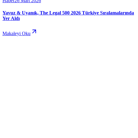
Haber
26 Mart 2026
Yavuz & Uyanık, The Legal 500 2026 Türkiye Sıralamalarında
Yer Aldı
Makaleyi Oku
Online Ödeme
Ana Sayfa
Hakkımızda
Faaliyet Alanları
Ekibimiz
Yayınlar