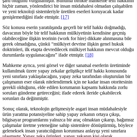
şartı oluğunu vurgulamıştır. Bununla birlikte mahkeme telif hakkının
hiçbir zaman, yönlendirici bir insan müdahalesi olmadan çalışabilen
ve yeni teknoloji sistemleriyle üretilen eserleri koruyacak kadar
genişlemediğini ifade etmiştir.
[17]
Söz konusu eserin yaratılışında geçerli bir telif hakkı doğmadığı,
davacının böyle bir telif hakkının mülkiyetinin kendisine geçmiş
olabileceğine ilişkin teorinin (work for hire) dikkate alınmasına bile
gerek olmadığına, çünkü “mülkiyet devrine ilişkin genel hukuk
doktrinleri, ilk etapta devredilecek mülkiyet hakkının mevcut olduğu
durumlarda uygulanacağını” ifade etmiştir.
[18]
Mahkeme ayrıca, yeni görsel ve diğer sanatsal eserlerin üretiminde
kullanılmak üzere yapay zekalar geliştikçe telif hakkı konusunda
yeni sınırlara yaklaşılacağını, yapay zeka tarafından oluşturulan bir
çalışmanın eser olarak nitelendirmek için ne kadar insan otoritesinin
gerekli olduğunu, elde edilen korumanın kapsamı hakkında zorlu
soruları gündeme getireceğini; ifade ederek ileride çıkabilecek
sorunları da değinmiştir.
Sonuç olarak, teknolojin gelişmesiyle asgari insan müdahalesiyle
ürün yaratma potansiyeline sahip yapay zekanın ortaya çıkışı,
bilgisayar programlarını yalnızca bir araç olmaktan çıkarıp, bağımsız
çalışmalar üretme yeteneğine sahip sistemlere dönüştürmüş, böylece
geleneksek insan yaratıcılığının korunması anlayışı yeni sınırlara
ulaşmıştır. Yapay zeka ürünleri, yapay zekanın kişi olarak