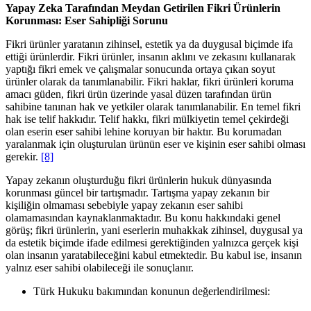
Yapay Zeka Tarafından Meydan Getirilen Fikri Ürünlerin
Korunması: Eser Sahipliği Sorunu
Fikri ürünler yaratanın zihinsel, estetik ya da duygusal biçimde ifa
ettiği ürünlerdir. Fikri ürünler, insanın aklını ve zekasını kullanarak
yaptığı fikri emek ve çalışmalar sonucunda ortaya çıkan soyut
ürünler olarak da tanımlanabilir. Fikri haklar, fikri ürünleri koruma
amacı güden, fikri ürün üzerinde yasal düzen tarafından ürün
sahibine tanınan hak ve yetkiler olarak tanımlanabilir. En temel fikri
hak ise telif hakkıdır. Telif hakkı, fikri mülkiyetin temel çekirdeği
olan eserin eser sahibi lehine koruyan bir haktır. Bu korumadan
yaralanmak için oluşturulan ürünün eser ve kişinin eser sahibi olması
gerekir.
[8]
Yapay zekanın oluşturduğu fikri ürünlerin hukuk dünyasında
korunması güncel bir tartışmadır. Tartışma yapay zekanın bir
kişiliğin olmaması sebebiyle yapay zekanın eser sahibi
olamamasından kaynaklanmaktadır. Bu konu hakkındaki genel
görüş; fikri ürünlerin, yani eserlerin muhakkak zihinsel, duygusal ya
da estetik biçimde ifade edilmesi gerektiğinden yalnızca gerçek kişi
olan insanın yaratabileceğini kabul etmektedir. Bu kabul ise, insanın
yalnız eser sahibi olabileceği ile sonuçlanır.
Türk Hukuku bakımından konunun değerlendirilmesi: