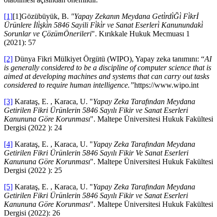
[1]
[1]Gözübüyük, B.
"Yapay Zekanın Meydana Geti̇rdi̇Ği̇ Fi̇krİ
Ürünlere İli̇şki̇n 5846 Sayili Fi̇ki̇r ve Sanat Eserleri̇ Kanunundaki̇
Sorunlar ve Çözüm
Önerileri
". Kırıkkale Hukuk Mecmuası 1
(2021): 57
[2]
Dünya Fikri Mülkiyet Örgütü (WIPO), Yapay zeka tanımını: “
AI
is generally considered to be a discipline of computer science that is
aimed at developing machines and systems that can carry out tasks
considered to require human intelligence.”
https://www.wipo.int
[3]
Karataş, E. , Karaca, U. "
Yapay Zeka Tarafından Meydana
Getirilen Fikri Ürünlerin 5846 Sayılı Fikir ve Sanat Eserleri
Kanununa Göre Korunması
". Maltepe Üniversitesi Hukuk Fakültesi
Dergisi (2022 ): 24
[4]
Karataş, E. , Karaca, U. "
Yapay Zeka Tarafından Meydana
Getirilen Fikri Ürünlerin 5846 Sayılı Fikir Ve Sanat Eserleri
Kanununa Göre Korunması
". Maltepe Üniversitesi Hukuk Fakültesi
Dergisi (2022 ): 25
[5]
Karataş, E. , Karaca, U. "
Yapay Zeka Tarafından Meydana
Getirilen Fikri Ürünlerin 5846 Sayılı Fikir ve Sanat Eserleri
Kanununa Göre Korunması
". Maltepe Üniversitesi Hukuk Fakültesi
Dergisi (2022): 26