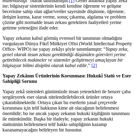
mühendisliği
” olarak tanımlamıştır.
[1]
Genel anlamda yapay zeka
ise; bilgisayar sistemlerinin kendi kendine öğrenme ve gelişme
becerisine sahip olan ağlar/veriler sayesinde düşünme, öğrenme,
iletişim kurma, karar verme, sonuç çıkarma, algılama ve problem
çözme gibi normalde insan zekası gerektiren faaliyetleri yerine
getirme yeteneğini ifade eder.
Yapay zekanın kabul görmüş evrensel bir tanımının olmadığını
vurgulayan Dünya Fikrî Mülkiyet Ofisi (World Intellectual Property
Office- WIPO) ise yapay zekâyı şöyle tanımlamıştır: “
Yapay zeka,
genel olarak insan zekası gerektirdiği düşünülen görevleri yerine
getirebilecek makineler ve sistemler geliştirmeyi amaçlayan bir
bilgisayar bilimi disiplini olarak kabul edilir
.”
[2]
Yapay Zekânın Ürünlerinin Korunması: Hukuki̇ Statü ve Eser
Sahipliği Sorunu
Yapay zekâ sistemleri günümüzde insan yetenekleri ile benzer çaba
sergileyerek eser olarak nitelendirilebilecek ürünler ortaya
çıkarabilmektedir. Ortaya çıkan bu eserlerin yasal çerçevede
korunması için telif hakkının kime ait olacağının belirlenmesi
önemlidir; bu ise ancak yapay zekanın hukuki kişiliğinin tanınması
ile mümkündür. Başka bir ifadeyle, yapay zekanın hukuki
statüsünün belirlenmesi telif hakkı sahipliğinin kazanıp
kazanamayacağını belirleyen bir husustur.