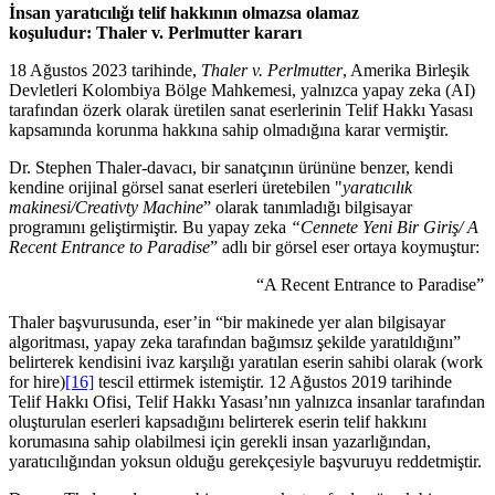
İnsan yaratıcılığı telif hakkının olmazsa olamaz
koşuludur: Thaler v. Perlmutter kararı
18 Ağustos 2023 tarihinde,
Thaler v. Perlmutter
, Amerika Birleşik
Devletleri Kolombiya Bölge Mahkemesi, yalnızca yapay zeka (AI)
tarafından özerk olarak üretilen sanat eserlerinin Telif Hakkı Yasası
kapsamında korunma hakkına sahip olmadığına karar vermiştir.
Dr. Stephen Thaler-davacı, bir sanatçının ürününe benzer, kendi
kendine orijinal görsel sanat eserleri üretebilen "
yaratıcılık
makinesi/Creativty Machine
” olarak tanımladığı bilgisayar
programını geliştirmiştir. Bu yapay zeka
“Cennete Yeni Bir Giriş/ A
Recent Entrance to Paradise
” adlı bir görsel eser ortaya koymuştur:
“A Recent Entrance to Paradise”
Thaler başvurusunda, eser’in “bir makinede yer alan bilgisayar
algoritması, yapay zeka tarafından bağımsız şekilde yaratıldığını”
belirterek kendisini ivaz karşılığı yaratılan eserin sahibi olarak (work
for hire)
[16]
tescil ettirmek istemiştir. 12 Ağustos 2019 tarihinde
Telif Hakkı Ofisi, Telif Hakkı Yasası’nın yalnızca insanlar tarafından
oluşturulan eserleri kapsadığını belirterek eserin telif hakkını
korumasına sahip olabilmesi için gerekli insan yazarlığından,
yaratıcılığından yoksun olduğu gerekçesiyle başvuruyu reddetmiştir.