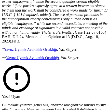
or her employment,” while the second qualifies certain eligible
works “if the parties expressly agree in a written instrument signed
by them that the work shall be considered a work made for hire.” 17
U.S.C. § 101 (emphasis added). The use of personal pronouns in
the first definition clearly contemplates only human beings as
eligible “employees,” while the second necessitates a meeting of the
minds and exchange of signatures in a valid contract not possible
with a non-human entity. Thaler v. Perlmutter
, Case 1:22-cv-01564-
BAH, D.I. 24, Memorandum Opinion at 13 (D.D.C., Aug. 18,
2023).Fn 3.
*
Yavuz Uyanık Avukatlık Ortaklığı
, Yaz Stajyeri
**
Yavuz Uyanık Avukatlık Ortaklığı
, Yaz Stajyer
Yasal Uyarı
Bu makale yalnızca genel bilgilendirme amaçlıdır ve hukuki tavsiye
niteliği taşımaz. Mevzuat ve yargı kararları sürekli değişime tabidir