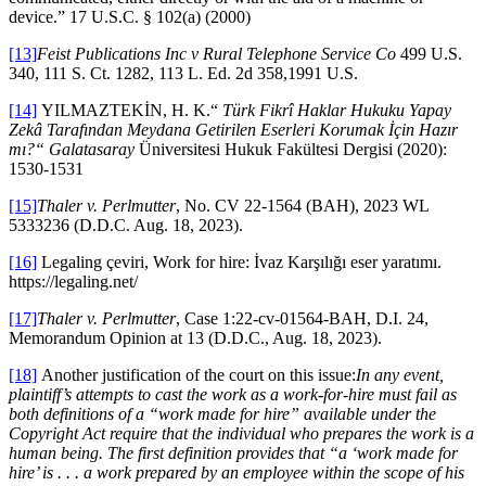
device.” 17 U.S.C. § 102(a) (2000)
[13]
Feist Publications Inc v Rural Telephone Service Co
499 U.S.
340, 111 S. Ct. 1282, 113 L. Ed. 2d 358,1991 U.S.
[14]
YILMAZTEKİN, H. K.“
Türk Fikrî Haklar Hukuku Yapay
Zekâ Tarafından Meydana Getirilen Eserleri Korumak İçin Hazır
mı?“ Galatasaray
Üniversitesi Hukuk Fakültesi Dergisi (2020):
1530-1531
[15]
Thaler v. Perlmutter
, No. CV 22-1564 (BAH), 2023 WL
5333236 (D.D.C. Aug. 18, 2023).
[16]
Legaling çeviri, Work for hire: İvaz Karşılığı eser yaratımı.
https://legaling.net/
[17]
Thaler v. Perlmutter
, Case 1:22-cv-01564-BAH, D.I. 24,
Memorandum Opinion at 13 (D.D.C., Aug. 18, 2023).
[18]
Another justification of the court on this issue:
In any event,
plaintiff’s attempts to cast the work as a work-for-hire must fail as
both definitions of a “work made for hire” available under the
Copyright Act require that the individual who prepares the work is a
human being. The first definition provides that “a ‘work made for
hire’ is . . . a work prepared by an employee within the scope of his