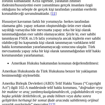
zorunlu kılmaktadır. Keza öğretide, yaratanın zihinsel
ifadesini/hususiyetini esere yansıtılması gerçek insanlara özgü
olduğunu bu sebeple de gerçek kişi tarafından yaratılan eserlerin
korunabileceği savunulmaktadır.
[11]
Hususiyet kavramın farklı bir yorumuyla- herkes tarafından
olamama gibi- yapay zekanın oluşturulduğu ürün eser olarak
sayıldığı varsayılsa bile mevzuatta yapay zeka bir kişi olarak
tanınmadığından eser sahibi olamayacaktır. Şöyle ki, eser sahibi
tanımlayan FSEK m.1/b lafzı yorumuyla ancak kişilerin eser sahibi
olabileceği bu kapsamda kişi olarak tanınmayan varlıkların telif
hakkı korumasından yararlanamayacağı sonucuna ulaşılır. Türk
mevzuatında yapay zeka bir kişi olarak tanınmadığından telif hakkı
korumasından yararlanamaz.
Amerikan Hukuku bakımından konunun değerlendirilmesi:
Amerikan Hukukunda da Türk Hukukuna benzer bir yaklaşımın
benimsendiği söylenebilir.
Amerika Birleşik Devletleri (ABD) Telif Hakkı Yasası (“Copyright
Act”) ilgili 102-A maddesinde telif hakkı koruması, “
doğrudan veya
bir makine ve araç yardımıyla
algılanabilecek, çoğaltılabilecek veya
başka şekilde iletilebilecek, şu anda bilinen veya daha sonra
geliştirilen herhangi bir somut ifade aracında sabitlenmiş orijinal
yazarlık eserlerinde
” mevcuttur.
[12]