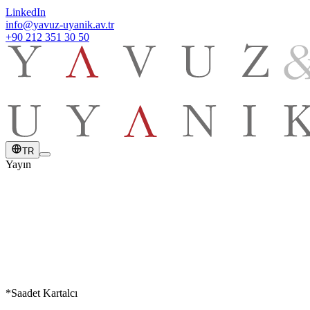
LinkedIn
info@yavuz-uyanik.av.tr
+90 212 351 30 50
TR
Yayın
YAYIN TARİHİ
18 Ocak 2024
*Saadet Kartalcı