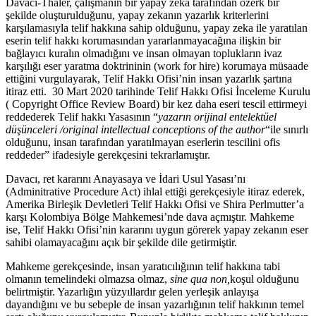
Davacı-Thaler, çalışmanın bir yapay zeka tarafından özerk bir
şekilde oluşturulduğunu, yapay zekanın yazarlık kriterlerini
karşılamasıyla telif hakkına sahip olduğunu, yapay zeka ile yaratılan
eserin telif hakkı korumasından yararlanmayacağına ilişkin bir
bağlayıcı kuralın olmadığını ve insan olmayan toplukların ivaz
karşılığı eser yaratma doktrininin (work for hire) korumaya müsaade
ettiğini vurgulayarak, Telif Hakkı Ofisi’nin insan yazarlık şartına
itiraz etti. 30 Mart 2020 tarihinde Telif Hakkı Ofisi İnceleme Kurulu
( Copyright Office Review Board) bir kez daha eseri tescil ettirmeyi
reddederek Telif hakkı Yasasının “
yazarın orijinal entelektüel
düşünceleri /
original intellectual conceptions of the author
“ile sınırlı
olduğunu, insan tarafından yaratılmayan eserlerin tescilini ofis
reddeder” ifadesiyle gerekçesini tekrarlamıştır.
Davacı, ret kararını Anayasaya ve İdari Usul Yasası’nı
(Adminitrative Procedure Act) ihlal ettiği gerekçesiyle itiraz ederek,
Amerika Birleşik Devletleri Telif Hakkı Ofisi ve Shira Perlmutter’a
karşı Kolombiya Bölge Mahkemesi’nde dava açmıştır. Mahkeme
ise, Telif Hakkı Ofisi’nin kararını uygun görerek yapay zekanın eser
sahibi olamayacağını açık bir şekilde dile getirmiştir.
Mahkeme gerekçesinde, insan yaratıcılığının telif hakkına tabi
olmanın temelindeki olmazsa olmaz,
sine qua non,
koşul olduğunu
belirtmiştir. Yazarlığın yüzyıllardır gelen yerleşik anlayışa
dayandığını ve bu sebeple de insan yazarlığının telif hakkının temel