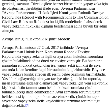
gerektiği savunur. Tüzel kişilere benzer bir statünün yapay zeka için
de oluşturması gerektiğini ifade eder. Avrupa Parlamentosu
“Avrupa Parlamentosu Hukuk İşleri Komisyonu Robotik Tavsiye
Raporu”nda (Report with Recommendations to The Commission on
Civil Law Rules on Robotics) bu kişilik modelinden bahsederek
yapay zekanın hukuksal kişiliğin belirlenmesi adına büyük bir adım
atmıştır.
Avrupa Birliği “Elektronik Kişilik” Modeli:
Avrupa Parlamentosu 27 Ocak 2017 tarihinde “Avrupa
Parlamentosu Hukuk İşleri Komisyonu Robotik Tavsiye
Raporu”nda yapay zeka ile ilgili ortaya çıkan hukuksal sorunlara
çözüm bulabilmek adına öneri ve tavsiye vermiştir. Bu önerilerin
arasından en dikkat çekici olan ise, yapay zekâ için kişi ile eşya
arasında kalan kendine özgü bir statünün öngörülmesidir. Böylece
yapay zekaya kişilik atfeden ilk resmî belge özelliğini taşımaktadır.
Yasal bir bağlayıcılığı olmayan tavsiye niteliğindeki bu raporda,
insan statüsüne eşdeğer olamayacak yapay zeka için yeni elektronik
kişilik statüsün tanınmasının belli hukuksal sorunlara çözüm
bulunabileceği ifade edilmektedir. Aynı zamanda sorumluluğun
belirlenmesi için bu rapor önem arz etmektedir, çünkü bu rapor
sayesinde yapay zeka sicile kaydedilerek tazminat sorumluluğu
doğabilecektir.
[7]