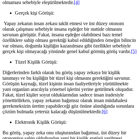
olmaması sebebiyle eleştirilmektedir.
[4]
Gerçek kişi Görüşü:
Yapay zekanın insan zekası taklit etmesi ve üst düzey otonom
olarak çalışması sebebiyle insana eşdeğer bir statüde olmasını
savunan görüştür. Fakat, insana eşdeğer olabilmesi bazı temel
özelliklere sahip olması gerektiği kabul edildiğinden örneğin bilincin
var olması, doğumla kişiliğin kazanılması gibi özellikler sebebiyle
gerçek kişi olmayacağı yönünde genel kabul görmüş görüş vardır.
[5]
Tüzel Kişilik Görüşü:
Diğerlerinden farklı olarak bu görüş yapay zekaya bir kişilik
tanımayı ve bu kişiliğin bir tüzel kişi olmasını gerektiğini savunur.
Görüşün kaynağı, tüzel kişinin insan faaliyetleriyle yürütülmekte
yani organları aracılıyla yönetsel işlerini yerine getirilmek oluşudur.
Fakat, tüzel kişiler soyut olduklarından sadece insan iradesiyle
yönettirilirken, yapay zekanın bağımsız olarak insan müdahalesi
gerekmeksizin üretim yapabileceği göz önüne alındığında sorunlara
çözüm bulmada yetersiz kalacağı düşünülmektedir.
[6]
Elektronik Kişilik Görüşü:
Bu görüş, yapay zeka onu oluşturandan bağımsız, üst düzey bir
otonomiye sahip olduğundan yeni bir kişilik statüsü verilmesi