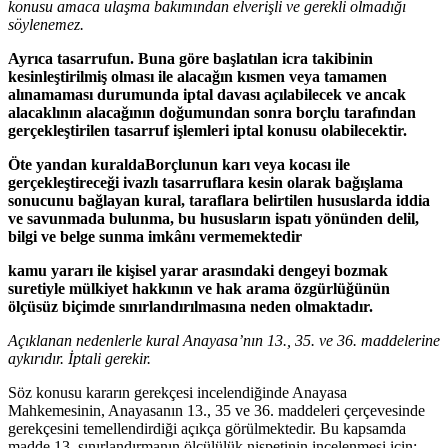
konusu amaca ulaşma bakımından elverişli ve gerekli olmadığı
söylenemez.
Ayrıca tasarrufun
. Buna göre başlatılan icra takibinin
kesinleştirilmiş olması ile alacağın kısmen veya tamamen
alınamaması durumunda iptal davası açılabilecek ve ancak
alacaklının alacağının doğumundan sonra borçlu tarafından
gerçekleştirilen tasarruf işlemleri iptal konusu olabilecektir.
Öte yandan kuralda
Borçlunun karı veya kocası ile
gerçekleştireceği ivazlı tasarruflara kesin olarak bağışlama
sonucunu bağlayan kural, taraflara belirtilen hususlarda iddia
ve savunmada bulunma, bu hususların ispatı yönünden delil,
bilgi ve belge sunma imkânı vermemektedir
kamu yararı ile kişisel yarar arasındaki dengeyi bozmak
suretiyle mülkiyet hakkının ve hak arama özgürlüğünün
ölçüsüz biçimde sınırlandırılmasına neden olmaktadır.
Açıklanan nedenlerle kural Anayasa’nın 13., 35. ve 36. maddelerine
aykırıdır. İptali gerekir.
Söz konusu kararın gerekçesi incelendiğinde Anayasa
Mahkemesinin, Anayasanın 13., 35 ve 36. maddeleri çerçevesinde
gerekçesini temellendirdiği açıkça görülmektedir. Bu kapsamda
madde 13, sınırlandırmanın ölçülülük nispetinin incelenmesi için;