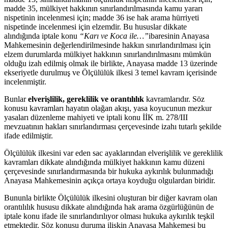
madde 35, mülkiyet hakkının sınırlandırılmasında kamu yararı
nispetinin incelenmesi için; madde 36 ise hak arama hürriyeti
nispetinde incelenmesi için elzemdir. Bu hususlar dikkate
alındığında iptale konu
“Karı ve Koca ile…”
ibaresinin Anayasa
Mahkemesinin değerlendirilmesinde hakkın sınırlandırılması için
elzem durumlarda mülkiyet hakkının sınırlandırılmasını mümkün
olduğu izah edilmiş olmak ile birlikte, Anayasa madde 13 üzerinde
ekseriyetle durulmuş ve Ölçülülük ilkesi 3 temel kavram içerisinde
incelenmiştir.
Bunlar
elverişlilik, gereklilik ve orantılılık
kavramlarıdır. Söz
konusu kavramları hayatın olağan akışı, yasa koyucunun mezkur
yasaları düzenleme mahiyeti ve iptali konu İİK m. 278/III
mevzuatının hakları sınırlandırması çerçevesinde izahı tutarlı şekilde
ifade edilmiştir.
Ölçülülük ilkesini var eden sac ayaklarından elverişlilik ve gereklilik
kavramları dikkate alındığında mülkiyet hakkının kamu düzeni
çerçevesinde sınırlandırmasında bir hukuka aykırılık bulunmadığı
Anayasa Mahkemesinin açıkça ortaya koyduğu olgulardan biridir.
Bununla birlikte Ölçülülük ilkesini oluşturan bir diğer kavram olan
orantılılık hususu dikkate alındığında hak arama özgürlüğünün de
iptale konu ifade ile sınırlandırılıyor olması hukuka aykırılık teşkil
etmektedir. Söz konusu duruma ilişkin Anayasa Mahkemesi bu