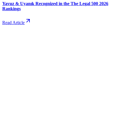
Yavuz & Uyanık Recognized in the The Legal 500 2026
Rankings
Read Article
Online Payment
Home
About Us
Practice Areas
Our Team
Publications
Career
Contact