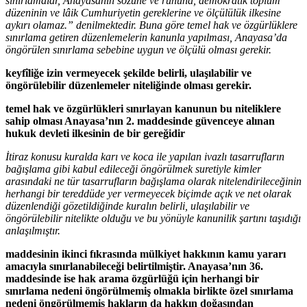
sınırlamalar, Anayasanın sözüne ve ruhuna, demokratik toplum
düzeninin ve lâik Cumhuriyetin gereklerine ve ölçülülük ilkesine
aykırı olamaz.” denilmektedir. Buna göre temel hak ve özgürlüklere
sınırlama getiren düzenlemelerin kanunla yapılması, Anayasa’da
öngörülen sınırlama sebebine uygun ve ölçülü olması gerekir.
keyfîliğe izin vermeyecek şekilde belirli, ulaşılabilir ve
öngörülebilir düzenlemeler niteliğinde olması gerekir.
temel hak ve özgürlükleri sınırlayan kanunun bu niteliklere
sahip olması Anayasa’nın 2. maddesinde güvenceye alınan
hukuk devleti ilkesinin de bir gereğidir
İtiraz konusu kuralda karı ve koca ile yapılan ivazlı tasarrufların
bağışlama gibi kabul edileceği öngörülmek suretiyle kimler
arasındaki ne tür tasarrufların bağışlama olarak nitelendirileceğinin
herhangi bir tereddüde yer vermeyecek biçimde açık ve net olarak
düzenlendiği gözetildiğinde kuralın belirli, ulaşılabilir ve
öngörülebilir nitelikte olduğu ve bu yönüyle kanunilik şartını taşıdığı
anlaşılmıştır.
maddesinin ikinci fıkrasında mülkiyet hakkının kamu yararı
amacıyla sınırlanabileceği belirtilmiştir. Anayasa’nın 36.
maddesinde ise hak arama özgürlüğü için herhangi bir
sınırlama nedeni öngörülmemiş olmakla birlikte özel sınırlama
nedeni öngörülmemiş hakların da hakkın doğasından