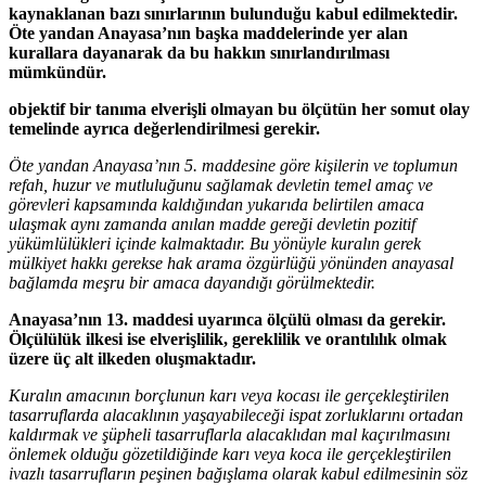
kaynaklanan bazı sınırlarının bulunduğu kabul edilmektedir.
Öte yandan Anayasa’nın başka maddelerinde yer alan
kurallara dayanarak da bu hakkın sınırlandırılması
mümkündür.
objektif bir tanıma elverişli olmayan bu ölçütün her somut olay
temelinde ayrıca değerlendirilmesi gerekir.
Öte yandan Anayasa’nın 5. maddesine göre kişilerin ve toplumun
refah, huzur ve mutluluğunu sağlamak devletin temel amaç ve
görevleri kapsamında kaldığından yukarıda belirtilen amaca
ulaşmak aynı zamanda anılan madde gereği devletin pozitif
yükümlülükleri içinde kalmaktadır. Bu yönüyle kuralın gerek
mülkiyet hakkı gerekse hak arama özgürlüğü yönünden anayasal
bağlamda meşru bir amaca dayandığı görülmektedir.
Anayasa’nın 13. maddesi uyarınca ölçülü olması da gerekir.
Ölçülülük ilkesi ise elverişlilik, gereklilik ve orantılılık olmak
üzere üç alt ilkeden oluşmaktadır.
Kuralın amacının borçlunun karı veya kocası ile gerçekleştirilen
tasarruflarda alacaklının yaşayabileceği ispat zorluklarını ortadan
kaldırmak ve şüpheli tasarruflarla alacaklıdan mal kaçırılmasını
önlemek olduğu gözetildiğinde karı veya koca ile gerçekleştirilen
ivazlı tasarrufların peşinen bağışlama olarak kabul edilmesinin söz