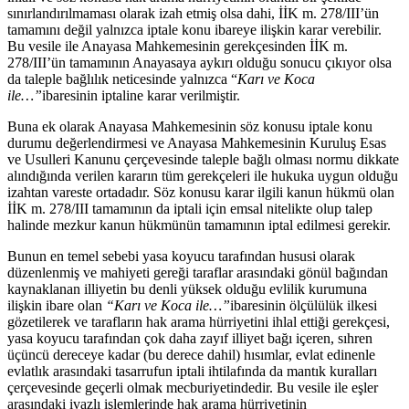
sınırlandırılmaması olarak izah etmiş olsa dahi, İİK m. 278/III’ün
tamamını değil yalnızca iptale konu ibareye ilişkin karar verebilir.
Bu vesile ile Anayasa Mahkemesinin gerekçesinden İİK m.
278/III’ün tamamının Anayasaya aykırı olduğu sonucu çıkıyor olsa
da taleple bağlılık neticesinde yalnızca “
Karı ve Koca
ile…”
ibaresinin iptaline karar verilmiştir.
Buna ek olarak Anayasa Mahkemesinin söz konusu iptale konu
durumu değerlendirmesi ve Anayasa Mahkemesinin Kuruluş Esas
ve Usulleri Kanunu çerçevesinde taleple bağlı olması normu dikkate
alındığında verilen kararın tüm gerekçeleri ile hukuka uygun olduğu
izahtan vareste ortadadır. Söz konusu karar ilgili kanun hükmü olan
İİK m. 278/III tamamının da iptali için emsal nitelikte olup talep
halinde mezkur kanun hükmünün tamamının iptal edilmesi gerekir.
Bunun en temel sebebi yasa koyucu tarafından hususi olarak
düzenlenmiş ve mahiyeti gereği taraflar arasındaki gönül bağından
kaynaklanan illiyetin bu denli yüksek olduğu evlilik kurumuna
ilişkin ibare olan
“Karı ve Koca ile…”
ibaresinin ölçülülük ilkesi
gözetilerek ve tarafların hak arama hürriyetini ihlal ettiği gerekçesi,
yasa koyucu tarafından çok daha zayıf illiyet bağı içeren, sıhren
üçüncü dereceye kadar (bu derece dahil) hısımlar, evlat edinenle
evlatlık arasındaki tasarrufun iptali ihtilafında da mantık kuralları
çerçevesinde geçerli olmak mecburiyetindedir. Bu vesile ile eşler
arasındaki ivazlı işlemlerinde hak arama hürriyetinin