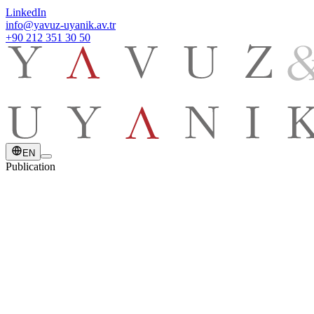
LinkedIn
info@yavuz-uyanik.av.tr
+90 212 351 30 50
EN
Publication