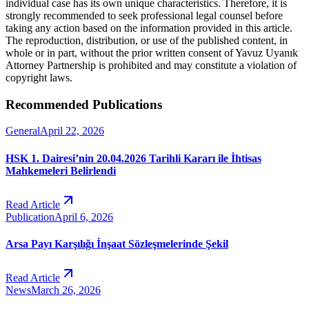
individual case has its own unique characteristics. Therefore, it is
strongly recommended to seek professional legal counsel before
taking any action based on the information provided in this article.
The reproduction, distribution, or use of the published content, in
whole or in part, without the prior written consent of Yavuz Uyanık
Attorney Partnership is prohibited and may constitute a violation of
copyright laws.
Recommended Publications
General
April 22, 2026
HSK 1. Dairesi’nin 20.04.2026 Tarihli Kararı ile İhtisas
Mahkemeleri Belirlendi
Read Article
Publication
April 6, 2026
Arsa Payı Karşılığı İnşaat Sözleşmelerinde Şekil
Read Article
News
March 26, 2026