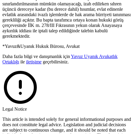
sınırlandırılmasının mümkün olamayacağı, izah edilirken sıhren
üçüncü dereceye kadar (bu derece dahil) hısımlar, evlat edinenle
evlatlık arasındaki ivazlı işlemlerde de hak arama hürriyeti tanınması
gerekliliği açıktır. Bu bapta tarafımca ortaya konan hukuki görüş
çerçevesinde İİK m. 278/III Fıkrasının yekun olarak Anayasaya
aykırılık iddiası ile iptali talep edildiğinde talebin kabulü
gerekmektedir.
*Yavuz&Uyanık Hukuk Bürosu, Avukat
Daha fazla bilgi ve danışmanlık için
Yavuz Uyanık Avukatlık
Ortaklığı
ile
iletişime
geçebilirsiniz.
Legal Notice
This article is intended solely for general informational purposes and
does not constitute legal advice. Legislation and judicial decisions
are subject to continuous change, and it should be noted that each