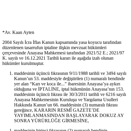
DATE
April 8, 2022
*Av. Kaan Ayten
2004 Sayılı İcra İflas Kanun kapsamında yasa koyucu tarafından
düzenlenen tasarrufun iptaline ilişkin mevzuat hükümleri
çerçevesinde Anayasa Mahkemesi tarafından 2021/52 E.; 2021/97
K. sayılı ve 16.12.2021 Tarihli kararı ile aşağıda izah olunan
hükümler kurulmuştur.
maddesinin üçüncü fıkrasının 9/11/1988 tarihli ve 3494 sayılı
Kanun’un 53. maddesiyle değiştirilen (1) numaralı bendinde
yer alan “Karı ve koca ile...” ibaresinin Anayasa’ya aykırı
olduğuna ve İPTALİNE, iptal hükmünün Anayasa’nın 153.
maddesinin üçüncü fıkrası ile 30/3/2011 tarihli ve 6216 sayılı
Anayasa Mahkemesinin Kuruluşu ve Yargılama Usulleri
Hakkında Kanun’un 66. maddesinin (3) numaralı fıkrası
gereğince, KARARIN RESMÎ GAZETE’DE
YAYIMLANMASINDAN BAŞLAYARAK DOKUZ AY
SONRA YÜRÜRLÜĞE GİRMESİNE,
maddesinin birinci fıkrasının (2) numaralı bendinin