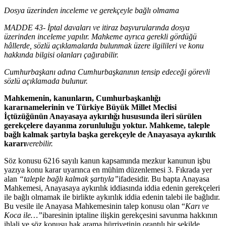
Dosya üzerinden inceleme ve gerekçeyle bağlı olmama
MADDE 43- İptal davaları ve itiraz başvurularında dosya
üzerinden inceleme yapılır. Mahkeme ayrıca gerekli gördüğü
hâllerde, sözlü açıklamalarda bulunmak üzere ilgilileri ve konu
hakkında bilgisi olanları çağırabilir.
Cumhurbaşkanı adına Cumhurbaşkanının tensip edeceği görevli
sözlü açıklamada bulunur.
Mahkemenin, kanunların, Cumhurbaşkanlığı
kararnamelerinin ve Türkiye Büyük Millet Meclisi
İçtüzüğünün Anayasaya aykırılığı hususunda ileri sürülen
gerekçelere dayanma zorunluluğu yoktur. Mahkeme, taleple
bağlı kalmak şartıyla başka gerekçeyle de Anayasaya aykırılık
kararı
verebilir.
Söz konusu 6216 sayılı kanun kapsamında mezkur kanunun işbu
yazıya konu karar uyarınca en mühim düzenlemesi 3. Fıkrada yer
alan
“taleple bağlı kalmak şartıyla”
ifadesidir. Bu bapta Anayasa
Mahkemesi, Anayasaya aykırılık iddiasında iddia edenin gerekçeleri
ile bağlı olmamak ile birlikte aykırılık iddia edenin talebi ile bağlıdır.
Bu vesile ile Anayasa Mahkemesinin talep konusu olan “
Karı ve
Koca ile…”
ibaresinin iptaline ilişkin gerekçesini savunma hakkının
ihlali ve söz konusu hak arama hürriyetinin orantılı bir şekilde