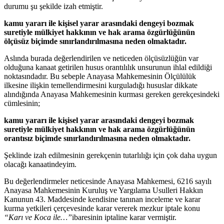
durumu şu şekilde izah etmiştir.
kamu yararı ile kişisel yarar arasındaki dengeyi bozmak
suretiyle mülkiyet hakkının ve hak arama özgürlüğünün
ölçüsüz biçimde sınırlandırılmasına neden olmaktadır.
Aslında burada değerlendirilen ve neticeden ölçüsüzlüğün var
olduğuna kanaat getirilen husus orantılılık unsurunun ihlal edildiği
noktasındadır. Bu sebeple Anayasa Mahkemesinin Ölçülülük
ilkesine ilişkin temellendirmesini kurguladığı hususlar dikkate
alındığında Anayasa Mahkemesinin kurması gereken gerekçesindeki
cümlesinin;
kamu yararı ile kişisel yarar arasındaki dengeyi bozmak
suretiyle mülkiyet hakkının ve hak arama özgürlüğünün
orantısız biçimde sınırlandırılmasına neden olmaktadır.
Şeklinde izah edilmesinin gerekçenin tutarlılığı için çok daha uygun
olacağı kanaatindeyim.
Bu değerlendirmeler neticesinde Anayasa Mahkemesi, 6216 sayılı
Anayasa Mahkemesinin Kuruluş ve Yargılama Usulleri Hakkın
Kanunun 43. Maddesinde kendisine tanınan inceleme ve karar
kurma yetkileri çerçevesinde karar vererek mezkur iptale konu
“Karı ve Koca ile…”
ibaresinin iptaline karar vermiştir.