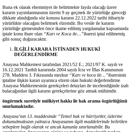
Buna ek olarak ehemmiyet ile belirtmekte fayda olacağı üzere
kararın yayımlanmasının üzerin 9 ay geçmek ile yürürlüğe gireceği
dikkate alındığında söz konusu kararın 22.12.2022 tarihi itibariyle
yürürlükte olacağını belirtmek elzemdir. Bu vesile ile kararın
yürürlüğe girmesinden önce ikame edilmiş yargılamalar kapsamında
iptale konu ibare olan
“Karı ve Koca ile…”
ibaresi iptal edilmemiş
gibi sonuç doğuracaktır.
İLGİLİ KARARA İSTİNADEN HUKUKİ
DEĞERLENDİRME
Anayasa Mahkemesi tarafından 2021/52 E.; 2021/97 K. sayılı ve
16.12.2021 Tarihli kararında 2004 sayılı İcra ve İflas Kanununun
278. Maddesi 3. Fıkrasında mezkur
“Karı ve koca ile…”
ibaresinin
iptaline ilişkin kararı uyarınca elzem olan hukuki değerlendirme
Anayasa Mahkemesinin gerekçeleri detayları ile incelendiğinde izah
bulacağından ilgili kararın gerekçelerine göz atmak mühimdir.
öngörmek suretiyle mülkiyet hakkı ile hak arama özgürlüğünü
sınırlamaktadır.
Anayasa’nın 13. maddesinde “Temel hak ve hürriyetler, özlerine
dokunulmaksızın yalnızca Anayasanın ilgili maddelerinde belirtilen
sebeplere bağlı olarak ve ancak kanunla sınırlanabilir. Bu