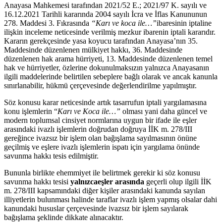
Anayasa Mahkemesi tarafından 2021/52 E.; 2021/97 K. sayılı ve
16.12.2021 Tarihli kararında 2004 sayılı İcra ve İflas Kanununun
278. Maddesi 3. Fıkrasında
“Karı ve koca ile…”
ibaresinin iptaline
ilişkin inceleme neticesinde verilmiş mezkur ibarenin iptali kararıdır.
Kararın gerekçesinde yasa koyucu tarafından Anayasa’nın 35.
Maddesinde düzenlenen mülkiyet hakkı, 36. Maddesinde
düzenlenen hak arama hürriyeti, 13. Maddesinde düzenlenen temel
hak ve hürriyetler, özlerine dokunulmaksızın yalnızca Anayasanın
ilgili maddelerinde belirtilen sebeplere bağlı olarak ve ancak kanunla
sınırlanabilir, hükmü çerçevesinde değerlendirilme yapılmıştır.
Söz konusu karar neticesinde artık tasarrufun iptali yargılamasına
konu işlemlerin “
Karı ve Koca ile…”
olması yani daha güncel ve
modern toplumsal cinsiyet normlarına uygun bir ifade ile eşler
arasındaki ivazlı işlemlerin doğrudan doğruya İİK m. 278/III
gereğince ivazsız bir işlem olan bağışlama sayılmasının önüne
geçilmiş ve eşlere ivazlı işlemlerin ispatı için yargılama önünde
savunma hakkı tesis edilmiştir.
Bununla birlikte ehemmiyet ile belirtmek gerekir ki söz konusu
savunma hakkı tesisi
yalnızca
eşler arasında
geçerli olup ilgili İİK
m. 278/III kapsamındaki diğer kişiler arasındaki kanunda sayılan
illiyetlerin bulunması halinde taraflar ivazlı işlem yapmış olsalar dahi
kanundaki hususlar çerçevesinde ivazsız bir işlem sayılarak
bağışlama şeklinde dikkate alınacaktır.