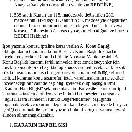
Anayasa’ya aykırı olmadığına ve itirazın REDDİNE,
538 sayılı Kanun’un 115. maddesiyle değiştirilen 280.
maddesinin 3494 sayılı Kanun’un 55. maddesiyle değiştirilen
üçüncü fıkrasının birinci cümlesinde yer alan “…karı veya
kocası,...” ibaresinin Anayasa’ya aykırı olmadığına ve itirazın
REDDİ Hakkında.
İşbu yazının konusu iptaline karar verilen A. Konu Başlığı
olduğundan ret kararına konu B. ve C. Konu Başlıklı kararlar
incelenmeyecektir. Bununla birlikte Anayasa Mahkemesinin A.
Konu Başlıklı kararını farklı minvalde incelemek isteyenler için
mezkur karar iki ayrı başlıkta toplanarak izah edilecektir. İlk başlık
söz konusu kararın kısa bir gerekçesi ve kararın yürürlüğe girmesi
ile iptal kararına konu tasarrufun iptali yargılamalarının ne şekilde
inceleneceği minvalinde hap bilgi içerecek olup başlığın ismi
“Kararın Hap Bilgisi” şeklinde olacaktır. Bu vesile ile mezkur iptal
kararına istinaden derinlemesine hukuki bir meselenin tartışması
“İlgili Karara İstinaden Hukuki Değerlendirme” başlığında
toplanabilecek ve okurun taleplerini karşılayacak mahiyette bir yazı
içeriği çıkarılmak ile birlikte yazarın hukuki tartışma yapma hevesi
elinden alınmamış olacaktır.
KARARIN HAP BİLGİSİ