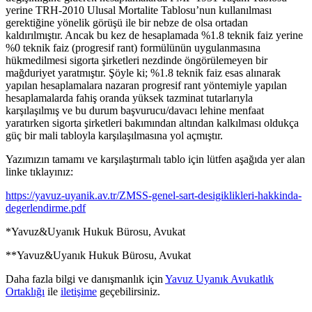
yerine TRH-2010 Ulusal Mortalite Tablosu’nun kullanılması
gerektiğine yönelik görüşü ile bir nebze de olsa ortadan
kaldırılmıştır. Ancak bu kez de hesaplamada %1.8 teknik faiz yerine
%0 teknik faiz (progresif rant) formülünün uygulanmasına
hükmedilmesi sigorta şirketleri nezdinde öngörülemeyen bir
mağduriyet yaratmıştır. Şöyle ki; %1.8 teknik faiz esas alınarak
yapılan hesaplamalara nazaran progresif rant yöntemiyle yapılan
hesaplamalarda fahiş oranda yüksek tazminat tutarlarıyla
karşılaşılmış ve bu durum başvurucu/davacı lehine menfaat
yaratırken sigorta şirketleri bakımından altından kalkılması oldukça
güç bir mali tabloyla karşılaşılmasına yol açmıştır.
Yazımızın tamamı ve karşılaştırmalı tablo için lütfen aşağıda yer alan
linke tıklayınız:
https://yavuz-uyanik.av.tr/ZMSS-genel-sart-desigiklikleri-hakkinda-
degerlendirme.pdf
*Yavuz&Uyanık Hukuk Bürosu, Avukat
**Yavuz&Uyanık Hukuk Bürosu, Avukat
Daha fazla bilgi ve danışmanlık için
Yavuz Uyanık Avukatlık
Ortaklığı
ile
iletişime
geçebilirsiniz.