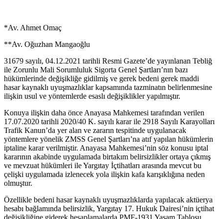
*Av. Ahmet Omaç
**Av. Oğuzhan Mangaoğlu
31679 sayılı, 04.12.2021 tarihli Resmi Gazete’de yayınlanan Tebliğ
ile Zorunlu Mali Sorumluluk Sigorta Genel Şartları’nın bazı
hükümlerinde değişikliğe gidilmiş ve gerek bedeni gerek maddi
hasar kaynaklı uyuşmazlıklar kapsamında tazminatın belirlenmesine
ilişkin usul ve yöntemlerde esaslı değişiklikler yapılmıştır.
Konuya ilişkin daha önce Anayasa Mahkemesi tarafından verilen
17.07.2020 tarihli 2020/40 K. sayılı karar ile 2918 Sayılı Karayolları
Trafik Kanun’da yer alan ve zararın tespitinde uygulanacak
yöntemlere yönelik ZMSS Genel Şartları’na atıf yapılan hükümlerin
iptaline karar verilmiştir. Anayasa Mahkemesi’nin söz konusu iptal
kararının akabinde uygulamada birtakım belirsizlikler ortaya çıkmış
ve mevzuat hükümleri ile Yargıtay İçtihatları arasında mevcut bu
çelişki uygulamada izlenecek yola ilişkin kafa karışıklığına neden
olmuştur.
Özellikle bedeni hasar kaynaklı uyuşmazlıklarda yapılacak aktüerya
hesabı bağlamında belirsizlik, Yargıtay 17. Hukuk Dairesi’nin içtihat
değişikliğine giderek hesaplamalarda PMF-1931 Yaşam Tablosu