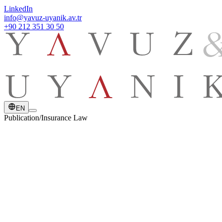
LinkedIn
info@yavuz-uyanik.av.tr
+90 212 351 30 50
EN
Publication
/
Insurance Law
DATE
January 6, 2022